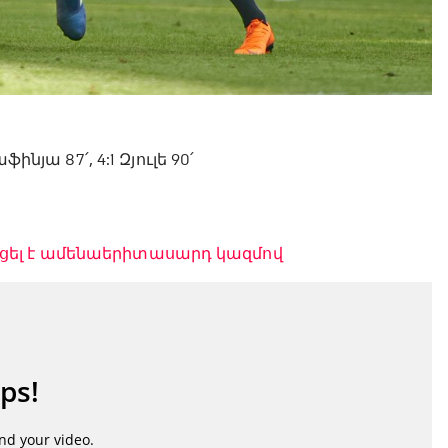
աֆինյա 87՛, 4:1 Զյուլե 90՛
ցել է ամենաերիտասարդ կազմով