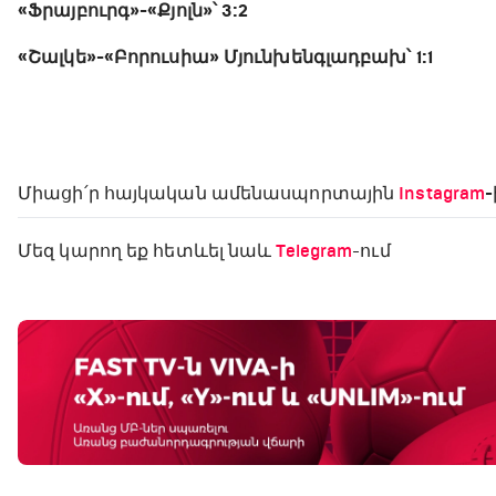
«Ֆրայբուրգ»-«Քյոլն»՝ 3:2
«Շալկե»-«Բորուսիա» Մյունխենգլադբախ՝ 1:1
Միացի՛ր հայկական ամենասպորտային
Instagram
-
Մեզ կարող եք հետևել նաև
Telegram
-ում