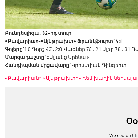
Բունդեսլիգա, 32-րդ տուր
«Բավարիա»-«Այնթրախտ» Ֆրանկֆուրտ՝ 4:1
Գոլերը՝
1:0 Դորշ 43՛, 2:0 Վագներ 76՛, 2:1 Ալեր 78՛, 3:1 Ռ
Մարզադաշտը՝
«Ալյանց Արենա»
Հանդիպման մրցավարը՝
Կրիստիան Դինգերտ
«Բավարիան» «Այնթրախտի» դեմ խաղին ներկայա