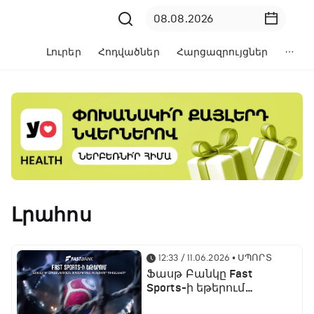
Լուրեր
Հոդվածներ
Հարցազրույցներ
Լրահոս
12:33 / 11.06.2026
• ՍՊՈՐՏ
Ֆասթ Բանկը Fast
Sports-ի եթերում
ֆուտբոլի աշխարհի