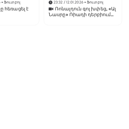
6
• Ֆուտբոլ
23:32 / 12.01.2026
• Ֆուտբոլ
ը հեռացել է
Ռոնալդուն գոլ խփեց, «Ալ
Նասրը» Ռիադի դերբիում
պարտվեց «Ալ Հիլյալին»