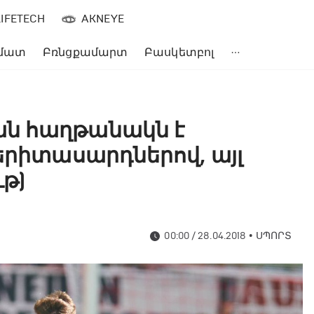
LIFETECH
AKNEYE
մատ
Բռնցքամարտ
Բասկետբոլ
ն հաղթանակն է
երիտասարդներով, այլ
ւթ)
00:00 / 28.04.2018
•
ՍՊՈՐՏ