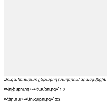
Զուգահեռաբար ընթացող խաղերում գրանցվեցին հ
«Վոլֆսբուրգ»-«Համբուրգ»՝ 1:3
«Հերտա»-«Աուգսբուրգ»՝ 2:2