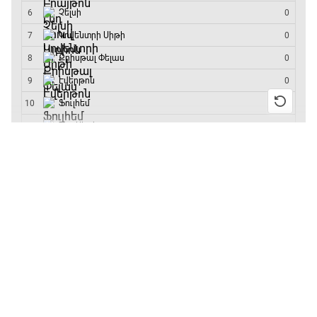
մրցաշարի հաղթող
20:20 - 20:45
Փ/Ֆ Ամեն ինչ կամ ոչինչ. Մանչեսթեր Սիթի
20:45 - 23:25
13:55 / 11.01.2026
• Թենիս
Բուբլիկը հաղթեց
Հոնկոնգի մրցաշարում
GOAT. Խառը մենամարտեր
և կարիերայում
առաջին անգամ կլինի
23:25 - 23:50
10-րդը
12:39 / 11.01.2026
• Ֆուտբոլ
Փ/Ֆ Երազանքի թիմեր
Անգլիայի գավաթ.
23:50 - 00:00
«Չելսին» Ռոսենյորի
գլխավորությամբ
առաջին խաղում
հաղթել է
11:38 / 11.01.2026
• Ֆուտբոլ
Ինչ դիտել այսօր