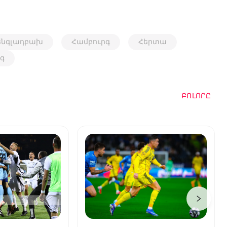
ենգլադբախ
Համբուրգ
Հերտա
գ
ԲՈԼՈՐԸ