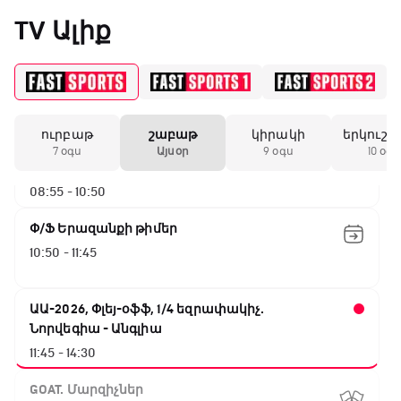
05:45 - 06:35
«Միլանի» երկրորդ
TV Ալիք
անընդմեջ ոչ-ոքին
Թենիս Հռոմի Մասթերս. Եզրափակիչ
06:35 - 08:55
19:59 / 11.01.2026
• Ֆուտբոլ
ուրբաթ
շաբաթ
կիրակի
երկուշա
ԱԱ-2026, Փլեյ-օֆֆ, 1/4 եզրափակիչ.
Անգլիայի գավաթ.
7 օգս
Այսօր
9 օգս
10 օգս
Մարտինելիի հեթ-
Իսպանիա - Բելգիա
տրիկն ու «Արսենալի»
08:55 - 10:50
խոշոր հաշվով
հաղթանակը
Փ/Ֆ Երազանքի թիմեր
10:50 - 11:45
18:27 / 11.01.2026
• Թենիս
Սվիտոլինան
կարիերայի 19-րդ
ԱԱ-2026, Փլեյ-օֆֆ, 1/4 եզրափակիչ.
տիտղոսն է նվաճել
Նորվեգիա - Անգլիա
11:45 - 14:30
17:08 / 11.01.2026
• Ֆուտբոլ
GOAT. Մարզիչներ