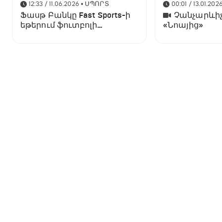
12:33 / 11.06.2026
• ՍՊՈՐՏ
00:01 / 13.01.202
Ֆասթ Բանկը Fast Sports-ի
Չանչարևիչ
եթերում ֆուտբոլի
«Նոայից»
աշխարհի առաջնության
ցուցադրման գլխավոր
հովանավորն է