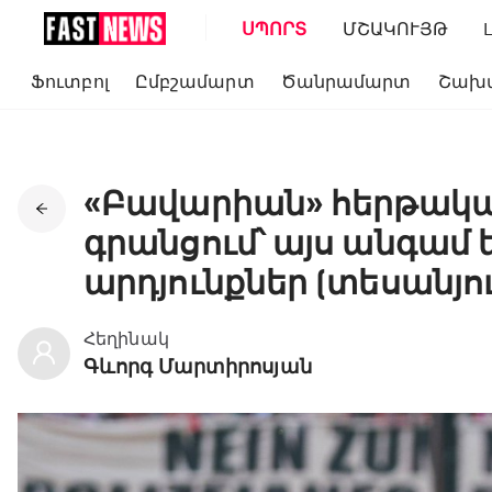
ՍՊՈՐՏ
ՄՇԱԿՈՒՅԹ
Ֆուտբոլ
Ըմբշամարտ
Ծանրամարտ
Շախ
«Բավարիան» հերթակա
գրանցում՝ այս անգամ 
արդյունքներ (տեսանյո
Հեղինակ
Գևորգ Մարտիրոսյան