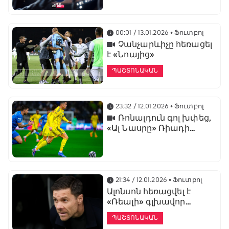
առաջնության
ցուցադրման գլխավոր
հովանավորն է
00:01 / 13.01.2026
• Ֆուտբոլ
Չանչարևիչը հեռացել
է «Նոայից»
ՊԱՇՏՈՆԱԿԱՆ
23:32 / 12.01.2026
• Ֆուտբոլ
Ռոնալդուն գոլ խփեց,
«Ալ Նասրը» Ռիադի
դերբիում պարտվեց «Ալ
Հիլյալին»
21:34 / 12.01.2026
• Ֆուտբոլ
Ալոնսոն հեռացվել է
«Ռեալի» գլխավոր
մարզչի պաշտոնից
ՊԱՇՏՈՆԱԿԱՆ