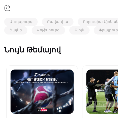
Աուգսբուրգ
Բավարիա
Բորուսիա Մյոնխ
Շալկե
Վոլֆսբուրգ
Քյոլն
Ֆրայբուր
Նույն Թեմայով