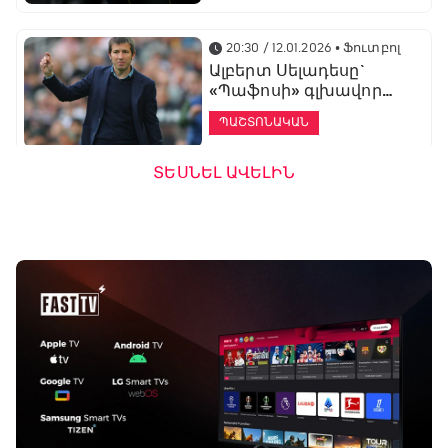
20:30 / 12.01.2026
• Ֆուտբոլ
Ալբերտ Սելադեսը`
«Պաֆոսի» գլխավոր
մարզիչ
ՊԱՇՏՈՆԱԿԱՆ
ՏԵՍՆԵԼ ԱՎԵԼԻՆ
19:53 / 12.01.2026
• Ֆուտբոլ
«Ալաշկերտը»
մարզական հավաք
կանցկացնի
Անթալիայում
13:51 / 12.01.2026
• Ֆուտբոլ
Բալոտելին
կարեիրան կշարունակի
ԱՄԷ-ի երկրորդ լիգայում
ՊԱՇՏՈՆԱԿԱՆ