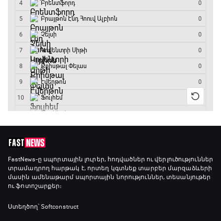
13:45 - 15:45
GOAT. Կանանց հեծանվավազք
15:45 - 16:10
ԱԱ-2026, Փլեյ-օֆֆ, կիսաեզրափակիչ.
Անգլիա - Արգենտինա
16:10 - 18:10
Առագաստանավային սպորտ
18:10 - 18:40
Լա լիգայի ստադիոնները
FastNews
-ը սպորտային լուրեր, հոդվածներ ու վերլուծություններ
տրամադրող հարթակ է, որտեղ կգտնեք տարբեր մարզաձևերի
18:40 - 18:50
մասին ամենաթարմ սպորտային նորություններ, տեսանյութեր
ու ֆոտոշարքեր։
ԱԱ-2026, Փլեյ-օֆֆ, 3-րդ տեղի խաղ.
Ստեղծող՝ Softconstruct
Ֆրանսիա - Անգլիա