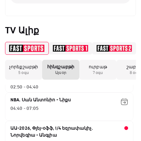
Բացօթյա մարզական շոու
01:30 - 02:00
TV Ալիք
Փ/Ֆ Երազանքի թիմեր
02:00 - 02:50
չորեքշաբթի
հինգշաբթի
ուրբաթ
շաբա
ԱԱ-2026, Փլեյ-օֆֆ, 1/4 եզրափակիչ.
5 օգս
Այսօր
7 օգս
8 օգս
Իսպանիա - Բելգիա
02:50 - 04:40
NBA. Սան Անտոնիո - Նիքս
04:40 - 07:05
ԱԱ-2026, Փլեյ-օֆֆ, 1/4 եզրափակիչ.
Նորվեգիա - Անգլիա