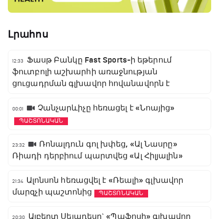
Լրահոս
Ֆասթ Բանկը Fast Sports-ի եթերում
12:33
ֆուտբոլի աշխարհի առաջնության
ցուցադրման գլխավոր հովանավորն է
Չանչարևիչը հեռացել է «Նոայից»
00:01
ՊԱՇՏՈՆԱԿԱՆ
Ռոնալդուն գոլ խփեց, «Ալ Նասրը»
23:32
Ռիադի դերբիում պարտվեց «Ալ Հիլյալին»
Ալոնսոն հեռացվել է «Ռեալի» գլխավոր
21:34
մարզչի պաշտոնից
ՊԱՇՏՈՆԱԿԱՆ
Ալբերտ Սելադեսը` «Պաֆոսի» գլխավոր
20:30