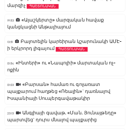
մարզիչ
ՊԱՇՏՈՆԱԿԱՆ
«Ալաշկերտը» մարզական հավաք
19:53
կանցկացնի Անթալիայում
Բալոտելին կարեիրան կշարունակի ԱՄԷ-
13:51
ի երկրորդ լիգայում
ՊԱՇՏՈՆԱԿԱՆ
«Ինտերի» ու «Նապոլիի» մարտական ոչ-
01:54
ոքին
«Բարսան» համառ ու գոլառատ
01:03
պայքարում հաղթեց «Ռեալին»` դառնալով
Իսպանիայի Սուպերգավաթակիր
Անգլիայի գավաթ. «Ման. Յունայթեդը»
23:13
պարտվեց` դուրս մնալով պայքարից