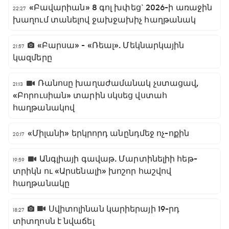
«Բավարիան» 8 գոլ խփեց` 2026-ի առաջին
22:27
խաղում տանելով ջախջախիչ հաղթանակ
«Բարսա» - «Ռեալ». Մեկնարկային
21:57
կազմերը
Ռանոսը խաղաժամանակ չստացավ,
21:13
«Բորուսիան» տարին սկսեց վստահ
հաղթանակով
«Միլանի» երկրորդ անընդմեջ ոչ-ոքին
20:17
Անգլիայի գավաթ. Մարտինելիի հեթ-
19:59
տրիկն ու «Արսենալի» խոշոր հաշվով
հաղթանակը
Սվիտոլինան կարիերայի 19-րդ
18:27
տիտղոսն է նվաճել