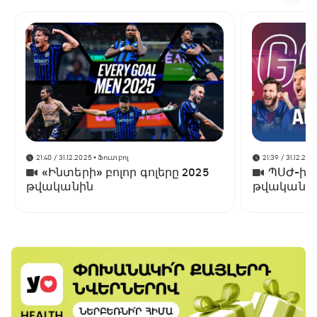
21:40 / 31.12.2025
• Ֆուտբոլ
21:39 / 31.12.202
«Ինտերի» բոլոր գոլերը 2025
ՊՍԺ-ի բ
թվականին
թվականի