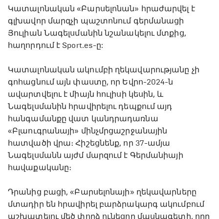
Կատալոնական «Բարսելոնան» հրաժարվել է
գլխավոր մարզչի պաշտոնում գերմանացի
Յուլիան Նագելսմանին նշանակելու մտքից,
հաղորդում է Sport.es-ը:
Կատալոնական ակումբի ղեկավարությանը չի
գոհացնում այն փաստը, որ Եվրո-2024-ն
ավարտվելու է միայն հուլիսի կեսին, և
Նագելսմանին հրավիրելու դեպքում այդ
հանգամանքը վատ կանդրադառնա
«Բլաուգրանայի» մինչմրցաշրջանային
հատվածի վրա։ Հիշեցնենք, որ 37-ամյա
Նագելսմանն այժմ մարզում է Գերմանիայի
հավաքականը։
Դրանից բացի, «Բարսելոնայի» ղեկավարները
մտադիր են հրավիրել բարձրակարգ ակումբում
աշխատելու մեծ փորձ ունեցող մասնագետի, որը