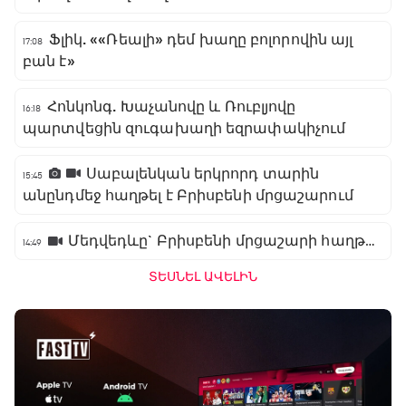
Ֆլիկ. ««Ռեալի» դեմ խաղը բոլորովին այլ
17:08
բան է»
Հոնկոնգ. Խաչանովը և Ռուբլյովը
16:18
պարտվեցին զուգախաղի եզրափակիչում
Սաբալենկան երկրորդ տարին
15:45
անընդմեջ հաղթել է Բրիսբենի մրցաշարում
Մեդվեդևը` Բրիսբենի մրցաշարի հաղթող
14:49
ՏԵՍՆԵԼ ԱՎԵԼԻՆ