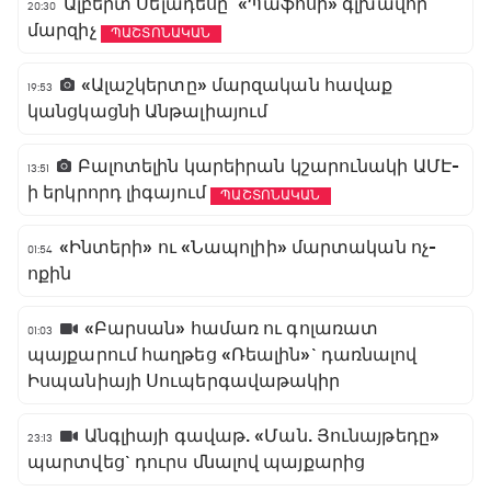
Ալբերտ Սելադեսը` «Պաֆոսի» գլխավոր
20:30
մարզիչ
ՊԱՇՏՈՆԱԿԱՆ
«Ալաշկերտը» մարզական հավաք
19:53
կանցկացնի Անթալիայում
Բալոտելին կարեիրան կշարունակի ԱՄԷ-
13:51
ի երկրորդ լիգայում
ՊԱՇՏՈՆԱԿԱՆ
«Ինտերի» ու «Նապոլիի» մարտական ոչ-
01:54
ոքին
«Բարսան» համառ ու գոլառատ
01:03
պայքարում հաղթեց «Ռեալին»` դառնալով
Իսպանիայի Սուպերգավաթակիր
Անգլիայի գավաթ. «Ման. Յունայթեդը»
23:13
պարտվեց` դուրս մնալով պայքարից