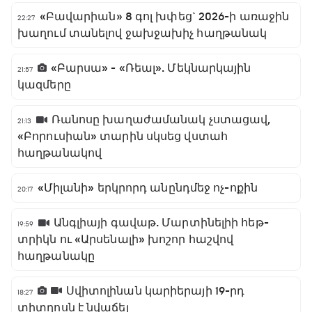
«Բավարիան» 8 գոլ խփեց` 2026-ի առաջին
22:27
խաղում տանելով ջախջախիչ հաղթանակ
«Բարսա» - «Ռեալ». Մեկնարկային
21:57
կազմերը
Ռանոսը խաղաժամանակ չստացավ,
21:13
«Բորուսիան» տարին սկսեց վստահ
հաղթանակով
«Միլանի» երկրորդ անընդմեջ ոչ-ոքին
20:17
Անգլիայի գավաթ. Մարտինելիի հեթ-
19:59
տրիկն ու «Արսենալի» խոշոր հաշվով
հաղթանակը
Սվիտոլինան կարիերայի 19-րդ
18:27
տիտղոսն է նվաճել