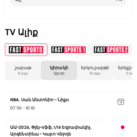
00:15 - 02:05
ԱԱ-2026, Փլեյ-օֆֆ, 1/4 եզրափակիչ.
Իսպանիա - Բելգիա
TV Ալիք
02:05 - 04:00
UFC Fight Night. Գամրոտ - Սալքիլդ
04:00 - 07:00
շաբաթ
կիրակի
երկուշաբթի
երեքշա
Փ/Ֆ Ակումբների աշխարհ
8 օգս
Այսօր
10 օգս
11 օգս
07:00 - 07:50
NBA. Սան Անտոնիո - Նիքս
07:50 - 10:10
ԱԱ-2026, Փլեյ-օֆֆ, 1/16 եզրափակիչ.
Արգենտինա - Կաբո Վերդե