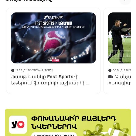
12:33 / 11.06.2026
• ՍՊՈՐՏ
00:01 / 13.01.202
Ֆասթ Բանկը Fast Sports-ի
Չանչարև
եթերում ֆուտբոլի աշխարհի
«Նոայից»
առաջնության ցուցադրման
գլխավոր հովանավորն է