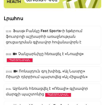
Լրահոս
Ֆասթ Բանկը Fast Sports-ի եթերում
12:33
ֆուտբոլի աշխարհի առաջնության
ցուցադրման գլխավոր հովանավորն է
Չանչարևիչը հեռացել է «Նոայից»
00:01
ՊԱՇՏՈՆԱԿԱՆ
Ռոնալդուն գոլ խփեց, «Ալ Նասրը»
23:32
Ռիադի դերբիում պարտվեց «Ալ Հիլյալին»
Ալոնսոն հեռացվել է «Ռեալի» գլխավոր
21:34
մարզչի պաշտոնից
ՊԱՇՏՈՆԱԿԱՆ