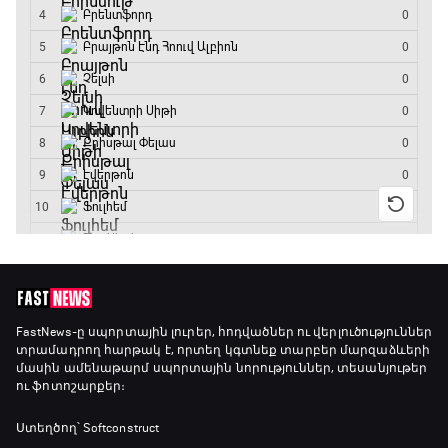
Գիրինգ Ափ
19:40 - 20:10
Ֆուտբոլի ազգեր
20:10 - 21:00
Փ/Ֆ Մաքս Ֆերստապեն. Չեմպիոնի
անատոմիա
21:00 - 23:20
Առագաստանավային սպորտ
FastNews
-ը սպորտային լուրեր, հոդվածներ ու վերլուծություններ
տրամադրող հարթակ է, որտեղ կգտնեք տարբեր մարզաձևերի
23:20 - 23:45
մասին ամենաթարմ սպորտային նորություններ, տեսանյութեր
ու ֆոտոշարքեր։
Մշակույթ և ֆուտբոլ
Ստեղծող՝ Softconstruct
23:45 - 00:00