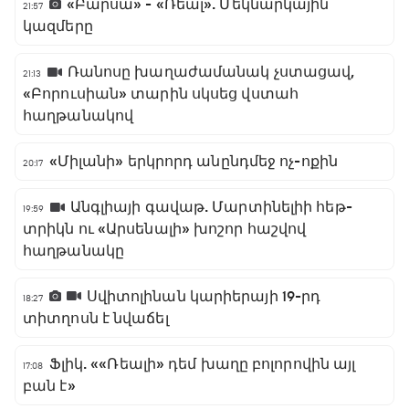
«Բարսա» - «Ռեալ». Մեկնարկային
21:57
կազմերը
Ռանոսը խաղաժամանակ չստացավ,
21:13
«Բորուսիան» տարին սկսեց վստահ
հաղթանակով
«Միլանի» երկրորդ անընդմեջ ոչ-ոքին
20:17
Անգլիայի գավաթ. Մարտինելիի հեթ-
19:59
տրիկն ու «Արսենալի» խոշոր հաշվով
հաղթանակը
Սվիտոլինան կարիերայի 19-րդ
18:27
տիտղոսն է նվաճել
Ֆլիկ. ««Ռեալի» դեմ խաղը բոլորովին այլ
17:08
բան է»