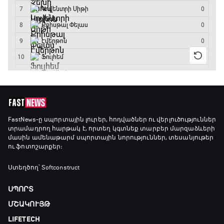
Մշակույթ և ֆուտբոլ
23:45 - 00:00
FastNews
-ը սպորտային լուրեր, հոդվածներ ու վերլուծություններ
տրամադրող հարթակ է, որտեղ կգտնեք տարբեր մարզաձևերի
մասին ամենաթարմ սպորտային նորություններ, տեսանյութեր
ու ֆոտոշարքեր։
Ստեղծող՝ Softconstruct
ՍՊՈՐՏ
ՄՇԱԿՈՒՅԹ
LIFETECH