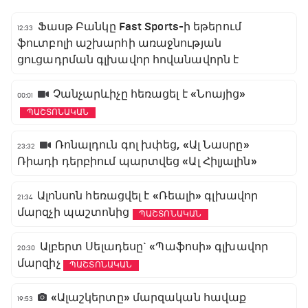
Ֆասթ Բանկը Fast Sports-ի եթերում
12:33
ֆուտբոլի աշխարհի առաջնության
ցուցադրման գլխավոր հովանավորն է
Չանչարևիչը հեռացել է «Նոայից»
00:01
ՊԱՇՏՈՆԱԿԱՆ
Ռոնալդուն գոլ խփեց, «Ալ Նասրը»
23:32
Ռիադի դերբիում պարտվեց «Ալ Հիլյալին»
Ալոնսոն հեռացվել է «Ռեալի» գլխավոր
21:34
մարզչի պաշտոնից
ՊԱՇՏՈՆԱԿԱՆ
Ալբերտ Սելադեսը` «Պաֆոսի» գլխավոր
20:30
մարզիչ
ՊԱՇՏՈՆԱԿԱՆ
«Ալաշկերտը» մարզական հավաք
19:53