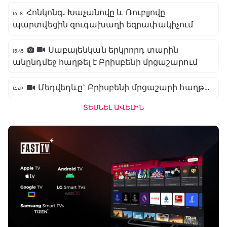
Հոնկոնգ. Խաչանովը և Ռուբլյովը
16:18
պարտվեցին զուգախաղի եզրափակիչում
Սաբալենկան երկրորդ տարին
15:45
անընդմեջ հաղթել է Բրիսբենի մրցաշարում
Մեդվեդևը` Բրիսբենի մրցաշարի հաղթող
14:49
ՏԵՍՆԵԼ ԱՎԵԼԻՆ