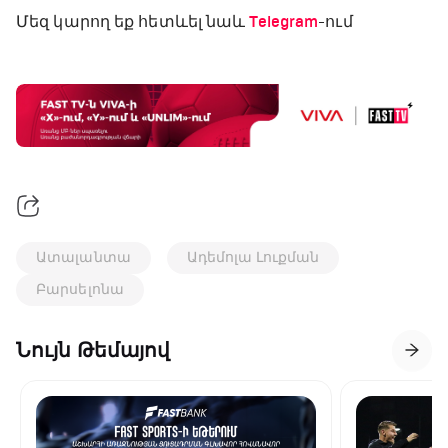
Մեզ կարող եք հետևել նաև
Telegram
-ում
Ատալանտա
Ադեմոլա Լուքման
Բարսելոնա
Նույն Թեմայով