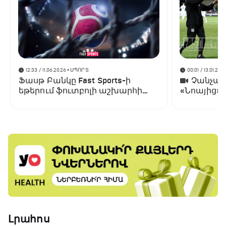
12:33 / 11.06.2026
• ՍՊՈՐՏ
00:01 / 13.01.202
Ֆասթ Բանկը Fast Sports-ի
Չանչարև
եթերում ֆուտբոլի աշխարհի
«Նոայից»
առաջնության ցուցադրման
գլխավոր հովանավորն է
Լրահոս