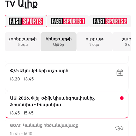
TV Ալիք
09:50 - 12:30
Գիրինգ Ափ
12:30 - 12:55
չորեքշաբթի
հինգշաբթի
ուրբաթ
շաբա
Շախմատի համաշխարհային շոու
5 օգս
Այսօր
7 օգս
8 օգս
12:55 - 13:20
Փ/Ֆ Ակումբների աշխարհ
13:20 - 13:45
ԱԱ-2026, Փլեյ-օֆֆ, կիսաեզրափակիչ.
Ֆրանսիա - Իսպանիա
13:45 - 15:45
GOAT. Կանանց հեծանվավազք
15:45 - 16:10