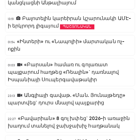
կանցկացնի Անթալիայում
Բալոտելին կարեիրան կշարունակի ԱՄԷ-
13:51
ի երկրորդ լիգայում
ՊԱՇՏՈՆԱԿԱՆ
«Ինտերի» ու «Նապոլիի» մարտական ոչ-
01:54
ոքին
«Բարսան» համառ ու գոլառատ
01:03
պայքարում հաղթեց «Ռեալին»` դառնալով
Իսպանիայի Սուպերգավաթակիր
Անգլիայի գավաթ. «Ման. Յունայթեդը»
23:13
պարտվեց` դուրս մնալով պայքարից
«Բավարիան» 8 գոլ խփեց` 2026-ի առաջին
22:27
խաղում տանելով ջախջախիչ հաղթանակ