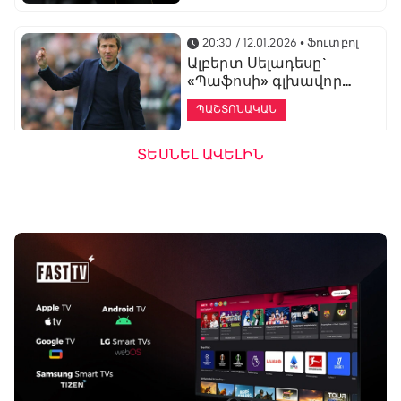
20:30 / 12.01.2026
• Ֆուտբոլ
Ալբերտ Սելադեսը`
«Պաֆոսի» գլխավոր
մարզիչ
ՊԱՇՏՈՆԱԿԱՆ
ՏԵՍՆԵԼ ԱՎԵԼԻՆ
19:53 / 12.01.2026
• Ֆուտբոլ
«Ալաշկերտը»
մարզական հավաք
կանցկացնի
Անթալիայում
13:51 / 12.01.2026
• Ֆուտբոլ
Բալոտելին
կարեիրան կշարունակի
ԱՄԷ-ի երկրորդ լիգայում
ՊԱՇՏՈՆԱԿԱՆ