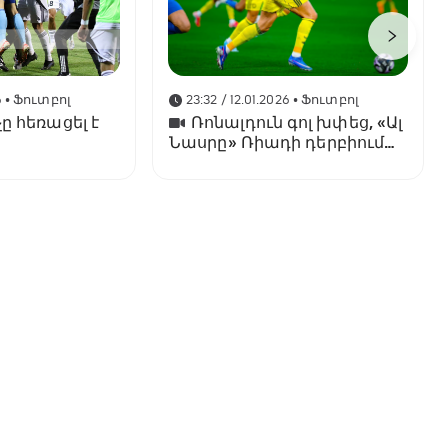
6
• Ֆուտբոլ
23:32 / 12.01.2026
• Ֆուտբոլ
ը հեռացել է
Ռոնալդուն գոլ խփեց, «Ալ
Նասրը» Ռիադի դերբիում
պարտվեց «Ալ Հիլյալին»