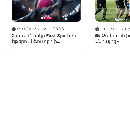
12:33 / 11.06.2026
• ՍՊՈՐՏ
00:01 / 13.01.202
Ֆասթ Բանկը Fast Sports-ի
Չանչարևիչ
եթերում ֆուտբոլի
«Նոայից»
աշխարհի առաջնության
ցուցադրման գլխավոր
հովանավորն է