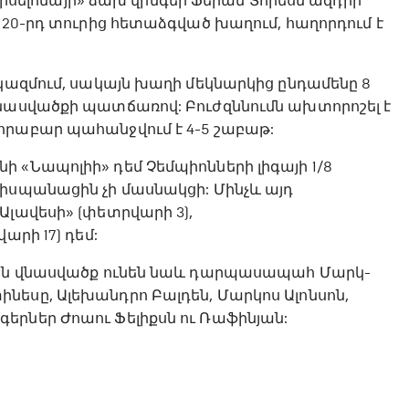
ելոնայի» ձախ վինգեր Ֆերան Տորեսն ազդրի
 20-րդ տուրից հետաձգված խաղում, հաղորդում է
 կազմում, սակայն խաղի մեկնարկից ընդամենը 8
վնասվածքի պատճառով: Բուժզննումն ախտորոշել է
որաբար պահանջվում է 4-5 շաբաթ:
 «Նապոլիի» դեմ Չեմպիոնների լիգայի 1/8
 իսպանացին չի մասնակցի: Մինչև այդ
Ալավեսի» (փետրվարի 3),
արի 17) դեմ:
ահին վնասվածք ունեն նաև դարպասապահ Մարկ-
նեսը, Ալեխանդրո Բալդեն, Մարկոս Ալոնսոն,
երներ Ժոաու Ֆելիքսն ու Ռաֆինյան: