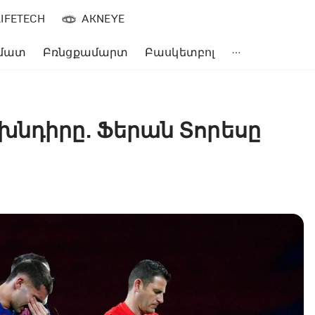
LIFETECH
AKNEYE
մատ
Բռնցքամարտ
Բասկետբոլ
խնդիրը. Ֆերան Տորեսը