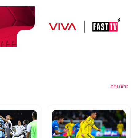
ԲՈԼՈՐԸ