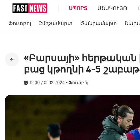
ՍՊՈՐՏ
ՄՇԱԿՈՒՅԹ
Ֆուտբոլ
Ըմբշամարտ
Ծանրամարտ
Շախ
«Բարսայի» հերթական 
բաց կթողնի 4-5 շաբաթ
12:30 / 01.02.2024
•
Ֆուտբոլ