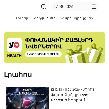
Լուրեր
Հոդվածներ
Հարցազրույցներ
Լրահոս
12:33 / 11.06.2026
• ՍՊՈՐՏ
Ֆասթ Բանկը Fast
Sports-ի եթերում
ֆուտբոլի աշխարհի