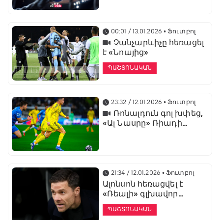
առաջնության
ցուցադրման գլխավոր
հովանավորն է
00:01 / 13.01.2026
• Ֆուտբոլ
Չանչարևիչը հեռացել
է «Նոայից»
ՊԱՇՏՈՆԱԿԱՆ
23:32 / 12.01.2026
• Ֆուտբոլ
Ռոնալդուն գոլ խփեց,
«Ալ Նասրը» Ռիադի
դերբիում պարտվեց «Ալ
Հիլյալին»
21:34 / 12.01.2026
• Ֆուտբոլ
Ալոնսոն հեռացվել է
«Ռեալի» գլխավոր
մարզչի պաշտոնից
ՊԱՇՏՈՆԱԿԱՆ