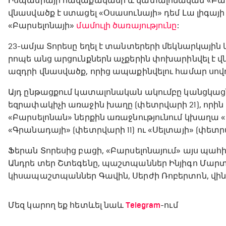
Իսպանիայի հավաքականի և կատալոնական «Բարս
վնասվածք է ստացել «Օսասունայի» դեմ Լա լիգայի
«Բարսելոնայի»
մամուլի ծառայությունը
:
23-ամյա Տորեսը եղել է տանտերերի մեկնարկային
րոպե անց արցունքներն աչքերին փոխարինվել է 
ազդրի վնասվածք, որից ապաքինվելու համար սով
Այդ ընթացքում կատալոնական ակումբը կանցկացնի
եզրափակիչի առաջին խաղը (փետրվարի 21), որին
«Բարսելոնան» ներքին առաջնությունում կխաղա «
«Գրանադայի» (փետրվարի 11) ու «Սելտայի» (փետրվ
Ֆերան Տորեսից բացի, «Բարսելոնայում» այս պ
Անդրե տեր Շտեգենը, պաշտպաններ Ինյիգո Մարտի
կիսապաշտպաններ Գավին, Սերժի Ռոբերտոն, վինգ
Մեզ կարող եք հետևել նաև
Telegram
-ում