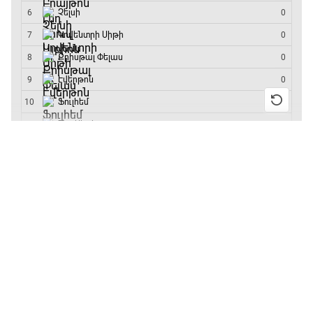
մրցաշարի հաղթող
13:55 / 11.01.2026
• Թենիս
Բուբլիկը հաղթեց
Հոնկոնգի մրցաշարում
և կարիերայում
առաջին անգամ կլինի
10-րդը
12:39 / 11.01.2026
• Ֆուտբոլ
Անգլիայի գավաթ.
«Չելսին» Ռոսենյորի
գլխավորությամբ
առաջին խաղում
հաղթել է
11:38 / 11.01.2026
• Ֆուտբոլ
Ինչ դիտել այսօր