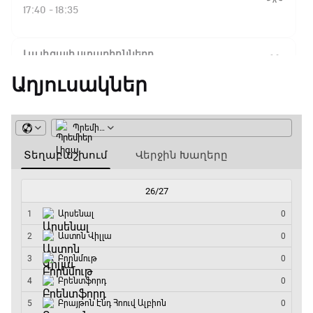
Ֆլիկ. ««Ռեալի» դեմ
17:40 - 18:35
խաղը բոլորովին այլ
բան է»
Լա լիգայի ստադիոնները
18:35 - 18:45
Աղյուսակներ
16:18 / 11.01.2026
• Թենիս
Հոնկոնգ. Խաչանովը և
GOAT. Ֆորմուլա 1-ի ավտոարշավորդներ
Ռուբլյովը պարտվեցին
զուգախաղի
18:45 - 19:10
եզրափակիչում
Ֆորմուլա 1. Հունգարիայի Գրան Պրի.
15:45 / 11.01.2026
• Թենիս
Մրցարշավ
Սաբալենկան
19:10 - 21:30
երկրորդ տարին
անընդմեջ հաղթել է
ԱԱ-2026, Փլեյ-օֆֆ, եզրափակիչ. Իսպանիա -
Բրիսբենի մրցաշարում
Արգենտինա
21:30 - 00:00
14:49 / 11.01.2026
• Թենիս
Մեդվեդևը` Բրիսբենի