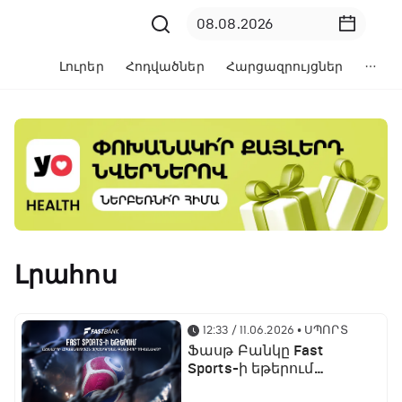
Լուրեր
Հոդվածներ
Հարցազրույցներ
Լրահոս
12:33 / 11.06.2026
• ՍՊՈՐՏ
Ֆասթ Բանկը Fast
Sports-ի եթերում
ֆուտբոլի աշխարհի