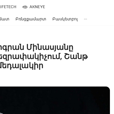
LIFETECH
AKNEYE
մատ
Բռնցքամարտ
Բասկետբոլ
իգրան Մինասյանը
զրափակիչում, Շանթ
մեդալակիր