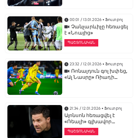
առաջնության
ցուցադրման գլխավոր
հովանավորն է
00:01 / 13.01.2026
• Ֆուտբոլ
Չանչարևիչը հեռացել
է «Նոայից»
ՊԱՇՏՈՆԱԿԱՆ
23:32 / 12.01.2026
• Ֆուտբոլ
Ռոնալդուն գոլ խփեց,
«Ալ Նասրը» Ռիադի
դերբիում պարտվեց «Ալ
Հիլյալին»
21:34 / 12.01.2026
• Ֆուտբոլ
Ալոնսոն հեռացվել է
«Ռեալի» գլխավոր
մարզչի պաշտոնից
ՊԱՇՏՈՆԱԿԱՆ