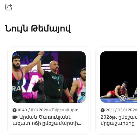
Նույն Թեմայով
10:40 / 11.01.2026
• Ըմբշամարտ
20:11 / 03.01.202
Արման Ծառուկյանն
2026թ. ըմբշա
ազատ ոճի ըմբշամարտի
մրցաշարերը
գոտեմարտում ջախջախել
է Լենս Պալմերին