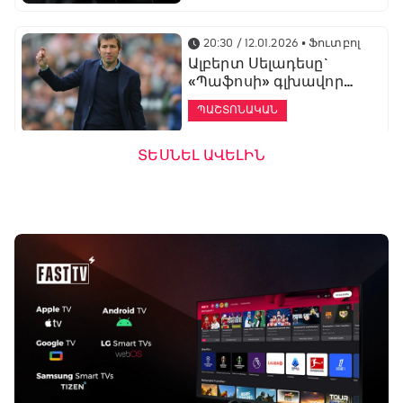
20:30 / 12.01.2026
• Ֆուտբոլ
Ալբերտ Սելադեսը`
«Պաֆոսի» գլխավոր
մարզիչ
ՊԱՇՏՈՆԱԿԱՆ
ՏԵՍՆԵԼ ԱՎԵԼԻՆ
19:53 / 12.01.2026
• Ֆուտբոլ
«Ալաշկերտը»
մարզական հավաք
կանցկացնի
Անթալիայում
13:51 / 12.01.2026
• Ֆուտբոլ
Բալոտելին
կարեիրան կշարունակի
ԱՄԷ-ի երկրորդ լիգայում
ՊԱՇՏՈՆԱԿԱՆ