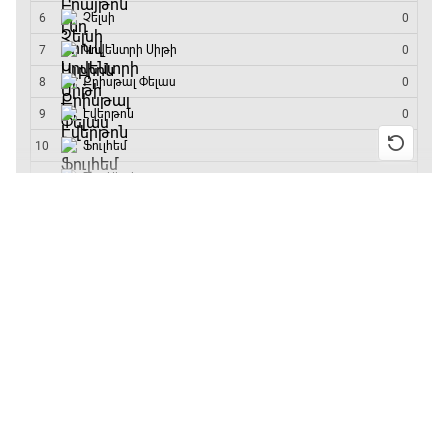
մրցաշարի հաղթող
Արգենտինա - Շվեյցարիա
17:25 - 20:10
Լա լիգայի ստադիոնները
20:10 - 20:20
13:55 / 11.01.2026
• Թենիս
Բուբլիկը հաղթեց
Հոնկոնգի մրցաշարում
Անպարտելի. Ալեքս Ֆերգյուսոն
և կարիերայում
առաջին անգամ կլինի
20:20 - 20:45
10-րդը
12:39 / 11.01.2026
• Ֆուտբոլ
Փ/Ֆ Ամեն ինչ կամ ոչինչ. Մանչեսթեր Սիթի
Անգլիայի գավաթ.
20:45 - 23:25
«Չելսին» Ռոսենյորի
գլխավորությամբ
առաջին խաղում
GOAT. Խառը մենամարտեր
հաղթել է
23:25 - 23:50
11:38 / 11.01.2026
• Ֆուտբոլ
Ինչ դիտել այսօր
Փ/Ֆ Երազանքի թիմեր