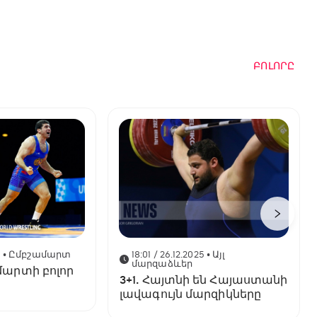
ԲՈԼՈՐԸ
6
• Ըմբշամարտ
18:01 / 26.12.2025
• Այլ
մարզաձևեր
մարտի բոլոր
3+1. Հայտնի են Հայաստանի
լավագույն մարզիկները