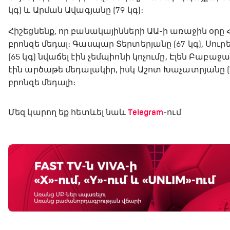
կգ) և Արման Ավագյանը (79 կգ)։
Հիշեցնենք, որ բանակայինների ԱԱ-ի առաջին օրը Հ
բրոնզե մեդալ։ Գասպար Տերտերյանը (67 կգ), Սու
(65 կգ) նվաճել էին չեմպիոնի կոչումը, Էլեն Բաբաջա
էին արծաթե մեդալակիր, իսկ Աշոտ Խաչատրյանը (77
բրոնզե մեդալի։
Մեզ կարող եք հետևել նաև
Telegram
-ում