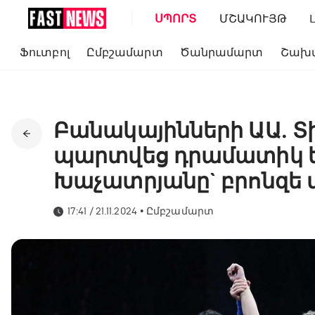
ՍՊՈՐՏ
ՄՇԱԿՈՒՅԹ
Ֆուտբոլ
Ըմբշամարտ
Ծանրամարտ
Շախ
Բանակայինների ԱԱ․ Տ
պարտվեց դրամատիկ ե
Խաչատրյանը` բրոնզե 
17:41 / 21.11.2024
•
Ըմբշամարտ