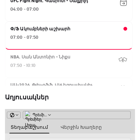
UFC Fight Night. Գամրոտ - Սալքիլդ
04:00 - 07:00
Փ/Ֆ Ակումբների աշխարհ
07:00 - 07:50
NBA. Սան Անտոնիո - Նիքս
07:50 - 10:10
ԱԱ-2026, Փլեյ-օֆֆ, 1/16 եզրափակիչ.
Արգենտինա - Կաբո Վերդե
Աղյուսակներ
10:10 - 12:55
Փ/Ֆ Երազանքի թիմեր
12:55 - 13:45