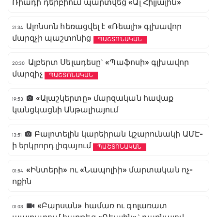
Ռիադի դերբիում պարտվեց «Ալ Հիլյալին»
Ալոնսոն հեռացվել է «Ռեալի» գլխավոր
21:34
մարզչի պաշտոնից
ՊԱՇՏՈՆԱԿԱՆ
Ալբերտ Սելադեսը` «Պաֆոսի» գլխավոր
20:30
մարզիչ
ՊԱՇՏՈՆԱԿԱՆ
«Ալաշկերտը» մարզական հավաք
19:53
կանցկացնի Անթալիայում
Բալոտելին կարեիրան կշարունակի ԱՄԷ-
13:51
ի երկրորդ լիգայում
ՊԱՇՏՈՆԱԿԱՆ
«Ինտերի» ու «Նապոլիի» մարտական ոչ-
01:54
ոքին
«Բարսան» համառ ու գոլառատ
01:03