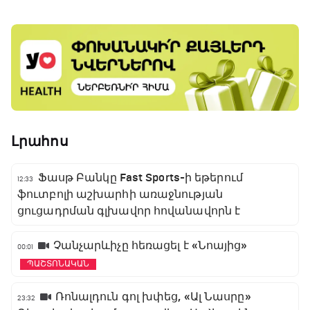
Լրահոս
Ֆասթ Բանկը Fast Sports-ի եթերում
12:33
ֆուտբոլի աշխարհի առաջնության
ցուցադրման գլխավոր հովանավորն է
Չանչարևիչը հեռացել է «Նոայից»
00:01
ՊԱՇՏՈՆԱԿԱՆ
Ռոնալդուն գոլ խփեց, «Ալ Նասրը»
23:32