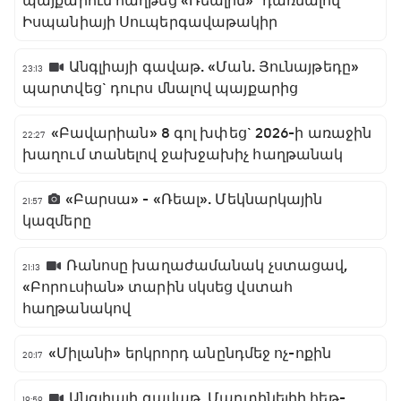
պայքարում հաղթեց «Ռեալին»` դառնալով
Իսպանիայի Սուպերգավաթակիր
Անգլիայի գավաթ. «Ման. Յունայթեդը»
23:13
պարտվեց` դուրս մնալով պայքարից
«Բավարիան» 8 գոլ խփեց` 2026-ի առաջին
22:27
խաղում տանելով ջախջախիչ հաղթանակ
«Բարսա» - «Ռեալ». Մեկնարկային
21:57
կազմերը
Ռանոսը խաղաժամանակ չստացավ,
21:13
«Բորուսիան» տարին սկսեց վստահ
հաղթանակով
«Միլանի» երկրորդ անընդմեջ ոչ-ոքին
20:17
Անգլիայի գավաթ. Մարտինելիի հեթ-
19:59