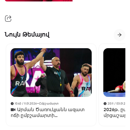
Նույն Թեմայով
10:40 / 11.01.2026
• Ըմբշամարտ
20:11 / 03.01.202
Արման Ծառուկյանն ազատ
2026թ. ըմ
ոճի ըմբշամարտի
մրցաշարե
գոտեմարտում ջախջախել է
Լենս Պալմերին