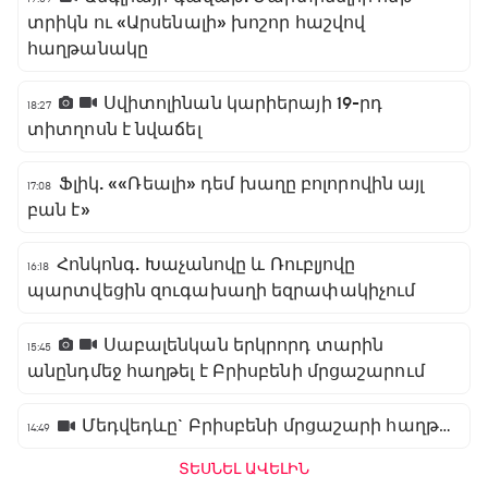
տրիկն ու «Արսենալի» խոշոր հաշվով
հաղթանակը
Սվիտոլինան կարիերայի 19-րդ
18:27
տիտղոսն է նվաճել
Ֆլիկ. ««Ռեալի» դեմ խաղը բոլորովին այլ
17:08
բան է»
Հոնկոնգ. Խաչանովը և Ռուբլյովը
16:18
պարտվեցին զուգախաղի եզրափակիչում
Սաբալենկան երկրորդ տարին
15:45
անընդմեջ հաղթել է Բրիսբենի մրցաշարում
Մեդվեդևը` Բրիսբենի մրցաշարի հաղթող
14:49
ՏԵՍՆԵԼ ԱՎԵԼԻՆ