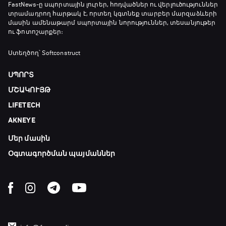
Ֆուտբոլի ազգեր
FastNews
-ը սպորտային լուրեր, հոդվածներ ու վերլուծություններ
տրամադրող հարթակ է, որտեղ կգտնեք տարբեր մարզաձևերի
20:10 - 21:00
մասին ամենաթարմ սպորտային նորություններ, տեսանյութեր
ու ֆոտոշարքեր։
Փ/Ֆ Մաքս Ֆերստապեն. Չեմպիոնի
Ստեղծող՝ Softconstruct
անատոմիա
21:00 - 23:20
ՍՊՈՐՏ
ՄՇԱԿՈՒՅԹ
Առագաստանավային սպորտ
LIFETECH
23:20 - 23:45
AKNEYE
Մեր մասին
Մշակույթ և ֆուտբոլ
23:45 - 00:00
Օգտագործման պայմաններ