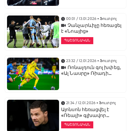
առաջնության
ցուցադրման գլխավոր
հովանավորն է
00:01 / 13.01.2026
• Ֆուտբոլ
Չանչարևիչը հեռացել
է «Նոայից»
ՊԱՇՏՈՆԱԿԱՆ
23:32 / 12.01.2026
• Ֆուտբոլ
Ռոնալդուն գոլ խփեց,
«Ալ Նասրը» Ռիադի
դերբիում պարտվեց «Ալ
Հիլյալին»
21:34 / 12.01.2026
• Ֆուտբոլ
Ալոնսոն հեռացվել է
«Ռեալի» գլխավոր
մարզչի պաշտոնից
ՊԱՇՏՈՆԱԿԱՆ