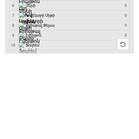
մրցաշարի հաղթող
ԱԱ-2026, Փլեյ-օֆֆ, կիսաեզրափակիչ.
Ֆրանսիա - Իսպանիա
15:45 - 17:40
13:55 / 11.01.2026
• Թենիս
Բուբլիկը հաղթեց
Փ/Ֆ Ակումբների աշխարհ
Հոնկոնգի մրցաշարում
17:40 - 18:35
և կարիերայում
առաջին անգամ կլինի
10-րդը
Լա լիգայի ստադիոնները
12:39 / 11.01.2026
• Ֆուտբոլ
18:35 - 18:45
Անգլիայի գավաթ.
«Չելսին» Ռոսենյորի
գլխավորությամբ
GOAT. Ֆորմուլա 1-ի ավտոարշավորդներ
առաջին խաղում
18:45 - 19:10
հաղթել է
11:38 / 11.01.2026
• Ֆուտբոլ
Ֆորմուլա 1. Հունգարիայի Գրան Պրի.
Ինչ դիտել այսօր
Մրցարշավ