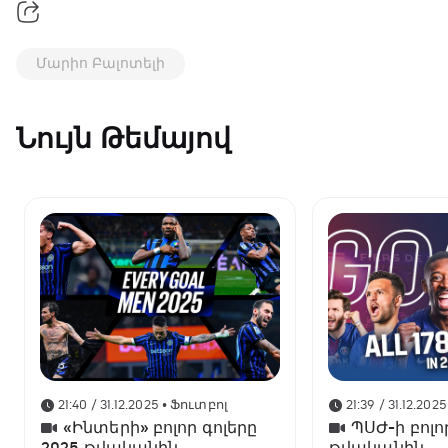
Մարիո Բալոտելի
Նույն Թեմայով
21:40 / 31.12.2025
• Ֆուտբոլ
21:39 / 31.12.2025
«Ինտերի» բոլոր գոլերը
ՊՍԺ-ի բոլո
2025 թվականին
թվականին