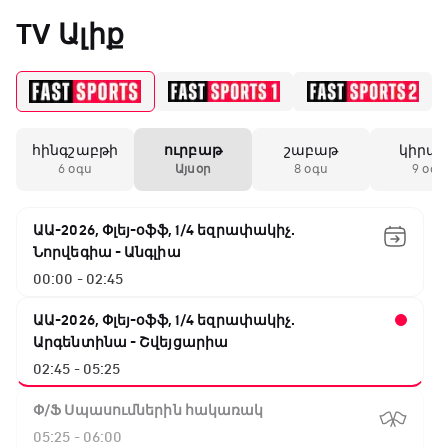
«Միլանի» երկրորդ
TV Ալիք
անընդմեջ ոչ-ոքին
19:59 / 11.01.2026
• Ֆուտբոլ
հինգշաբթի
ուրբաթ
շաբաթ
կիրա
Անգլիայի գավաթ.
6 օգս
Այսօր
8 օգս
9 օգս
Մարտինելիի հեթ-
տրիկն ու «Արսենալի»
խոշոր հաշվով
ԱԱ-2026, Փլեյ-օֆֆ, 1/4 եզրափակիչ.
հաղթանակը
Նորվեգիա - Անգլիա
00:00 - 02:45
18:27 / 11.01.2026
• Թենիս
Սվիտոլինան
ԱԱ-2026, Փլեյ-օֆֆ, 1/4 եզրափակիչ.
կարիերայի 19-րդ
Արգենտինա - Շվեյցարիա
տիտղոսն է նվաճել
02:45 - 05:25
Փ/Ֆ Սպասումներին հակառակ
17:08 / 11.01.2026
• Ֆուտբոլ
05:25 - 06:00