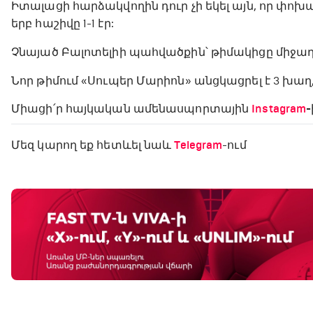
Իտալացի հարձակվողին դուր չի եկել այն, որ փոխա
երբ հաշիվը 1-1 էր:
Չնայած Բալոտելիի պահվածքին՝ թիմակիցը միջադե
Նոր թիմում «Սուպեր Մարիոն» անցկացրել է 3 խաղ,
Միացի՛ր հայկական ամենասպորտային
Instagram
-
Մեզ կարող եք հետևել նաև
Telegram
-ում