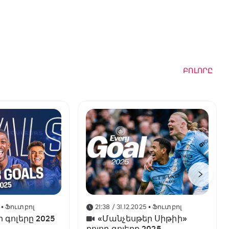
ԲՈԼՈՐԸ
• Ֆուտբոլ
21:38 / 31.12.2025
• Ֆուտբոլ
ր գոլերը 2025
«Մանչեսթեր Սիթիի»
բոլոր գոլերը 2025