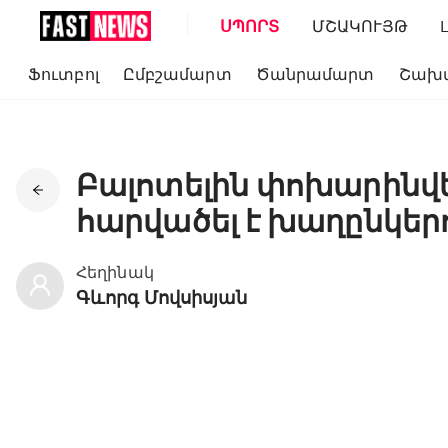
ՍՊՈՐՏ
ՄՇԱԿՈՒՅԹ
Ֆուտբոլ
Ըմբշամարտ
Ծանրամարտ
Շախ
Բալոտելին փոխարինվ
հարվածել է խաղընկերո
Հեղինակ
Գևորգ Մովսիսյան