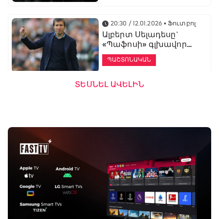
20:30 / 12.01.2026
• Ֆուտբոլ
Ալբերտ Սելադեսը`
«Պաֆոսի» գլխավոր
մարզիչ
ՊԱՇՏՈՆԱԿԱՆ
ՏԵՍՆԵԼ ԱՎԵԼԻՆ
19:53 / 12.01.2026
• Ֆուտբոլ
«Ալաշկերտը»
մարզական հավաք
կանցկացնի
Անթալիայում
13:51 / 12.01.2026
• Ֆուտբոլ
Բալոտելին
կարեիրան կշարունակի
ԱՄԷ-ի երկրորդ լիգայում
ՊԱՇՏՈՆԱԿԱՆ