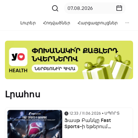
Լուրեր
Հոդվածներ
Հարցազրույցներ
Լրահոս
12:33 / 11.06.2026
• ՍՊՈՐՏ
Ֆասթ Բանկը Fast
Sports-ի եթերում
ֆուտբոլի աշխարհի