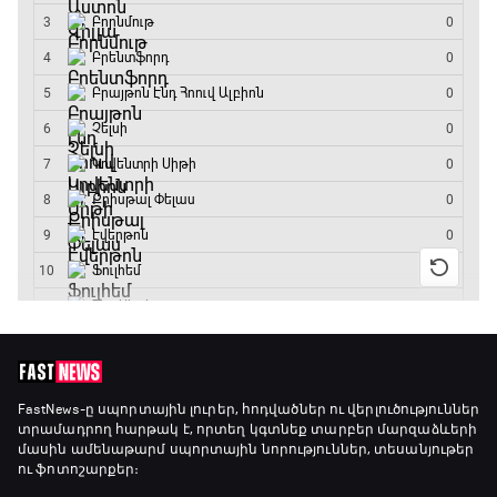
Անգլիա - Արգենտինա
13:20 - 15:20
GOAT. Ռեգբի
15:20 - 15:45
ԱԱ-2026, Փլեյ-օֆֆ, կիսաեզրափակիչ.
Ֆրանսիա - Իսպանիա
15:45 - 17:40
Փ/Ֆ Ակումբների աշխարհ
17:40 - 18:35
Լա լիգայի ստադիոնները
18:35 - 18:45
FastNews
-ը սպորտային լուրեր, հոդվածներ ու վերլուծություններ
տրամադրող հարթակ է, որտեղ կգտնեք տարբեր մարզաձևերի
մասին ամենաթարմ սպորտային նորություններ, տեսանյութեր
ու ֆոտոշարքեր։
GOAT. Ֆորմուլա 1-ի ավտոարշավորդներ