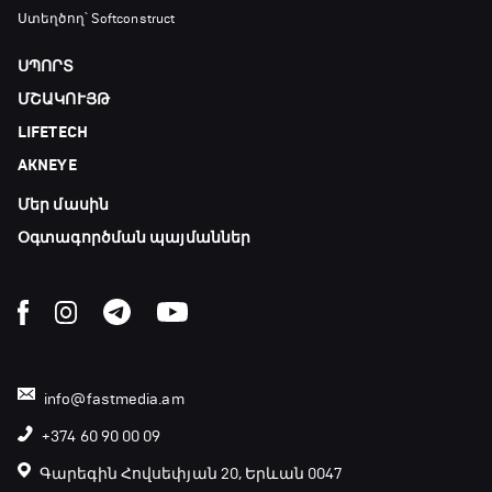
18:45 - 19:10
Ստեղծող՝ Softconstruct
ՍՊՈՐՏ
Ֆորմուլա 1. Հունգարիայի Գրան Պրի.
ՄՇԱԿՈՒՅԹ
Մրցարշավ
LIFETECH
19:10 - 21:30
AKNEYE
ԱԱ-2026, Փլեյ-օֆֆ, եզրափակիչ. Իսպանիա -
Արգենտինա
Մեր մասին
21:30 - 00:00
Օգտագործման պայմաններ
info@fastmedia.am
+374 60 90 00 09
Գարեգին Հովսեփյան 20, Երևան 0047