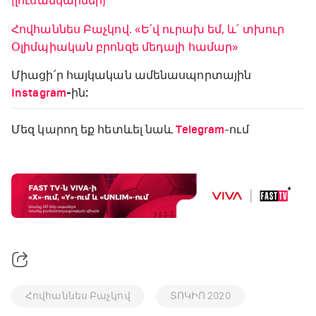
(լուսանկարներ)
Հովհաննես Բաչկով. «Ե՛վ ուրախ եմ, և՛ տխուր
Օլիմպիական բրոնզե մեդալի համար»
Միացի՛ր հայկական ամենասպորտային
Instagram
-ին:
Մեզ կարող եք հետևել նաև
Telegram
-ում
Հովհաննես Բաչկով
ՏՈԿԻՈ 2020