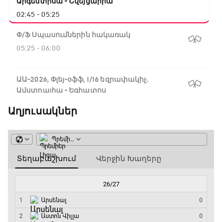
Արգենտինա - Շվեյցարիա
02:45 - 05:25
Փ/Ֆ Սպասումներին հակառակ
05:25 - 06:00
ԱԱ-2026, Փլեյ-օֆֆ, 1/16 եզրափակիչ.
Ավստրալիա - Եգիպտոս
06:00 - 08:50
Աղյուսակներ
ԱԱ-2026, Փլեյ-օֆֆ, 1/4 եզրափակիչ.
Իսպանիա - Բելգիա
08:50 - 10:45
Փ/Ֆ Ամեն ինչ կամ ոչինչ. Մանչեսթեր Սիթի
10:45 - 13:20
ԱԱ-2026, Փլեյ-օֆֆ, կիսաեզրափակիչ.