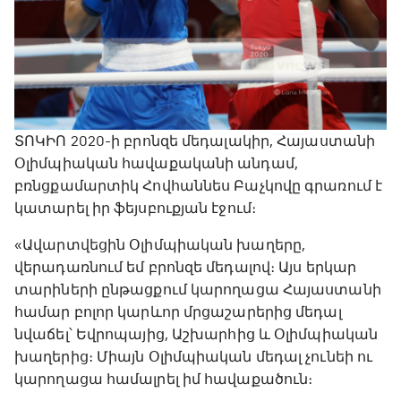
ՏՈԿԻՈ 2020-ի բրոնզե մեդալակիր, Հայաստանի
Օլիմպիական հավաքականի անդամ,
բռնցքամարտիկ Հովհաննես Բաչկովը գրառում է
կատարել իր ֆեյսբուքյան էջում։
«Ավարտվեցին Օլիմպիական խաղերը,
վերադառնում եմ բրոնզե մեդալով։ Այս երկար
տարիների ընթացքում կարողացա Հայաստանի
համար բոլոր կարևոր մրցաշարերից մեդալ
նվաճել՝ Եվրոպայից, Աշխարհից և Օլիմպիական
խաղերից։ Միայն Օլիմպիական մեդալ չունեի ու
կարողացա համալրել իմ հավաքածուն։