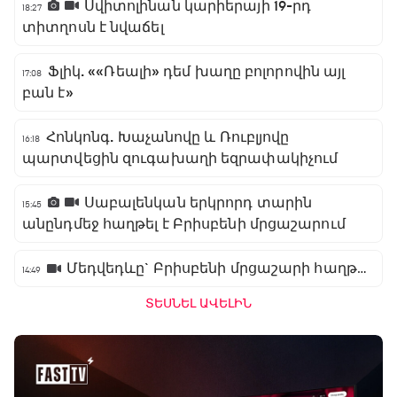
Սվիտոլինան կարիերայի 19-րդ
18:27
տիտղոսն է նվաճել
Ֆլիկ. ««Ռեալի» դեմ խաղը բոլորովին այլ
17:08
բան է»
Հոնկոնգ. Խաչանովը և Ռուբլյովը
16:18
պարտվեցին զուգախաղի եզրափակիչում
Սաբալենկան երկրորդ տարին
15:45
անընդմեջ հաղթել է Բրիսբենի մրցաշարում
Մեդվեդևը` Բրիսբենի մրցաշարի հաղթող
14:49
ՏԵՍՆԵԼ ԱՎԵԼԻՆ