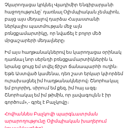
Չկարողացա կրկնել Վլադիմիր Ենգիբարյանի
հաջողությունը՝ դառնալ Օլիմպիական չեմպիոն,
բայց այս մեդալով դարձա Հայաստանի
ներկայիս պատմության մեջ այն
բռնցքամարտիկը, որ նվաճել է բոլոր մեծ
մրցաշարերի մեդալները։
Իմ այս հաղթանակներով ես կարողացա օրինակ
դառնալ նոր սերնդի բռնցքամարտիկներին և
նրանց ցույց եմ տվել ճիշտ ճանապարհի ուղին։
Եթե Աստված կամենա, դեռ շատ երկար կփորձեմ
ուրախացնել իմ հաղթանակներով։ Շնորհակալ
եմ բոլորիդ, սիրում եմ քեզ, իմ հայ ազգ։
Շնորհակալ եմ իմ թիմին, որ լավագույնն է իր
գործում»,- գրել է Բաչկովը։
Հովհաննես Բաչկովի պարգևատրման
արարողությունը Օլիմպիական խաղերում