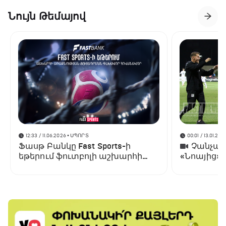
Նույն Թեմայով
12:33 / 11.06.2026
• ՍՊՈՐՏ
00:01 / 13.01.202
Ֆասթ Բանկը Fast Sports-ի
Չանչարև
եթերում ֆուտբոլի աշխարհի
«Նոայից»
առաջնության ցուցադրման
գլխավոր հովանավորն է