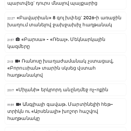
պարտվեց` դուրս մնալով պայքարից
«Բավարիան» 8 գոլ խփեց` 2026-ի առաջին
22:27
խաղում տանելով ջախջախիչ հաղթանակ
«Բարսա» - «Ռեալ». Մեկնարկային
21:57
կազմերը
Ռանոսը խաղաժամանակ չստացավ,
21:13
«Բորուսիան» տարին սկսեց վստահ
հաղթանակով
«Միլանի» երկրորդ անընդմեջ ոչ-ոքին
20:17
Անգլիայի գավաթ. Մարտինելիի հեթ-
19:59
տրիկն ու «Արսենալի» խոշոր հաշվով
հաղթանակը