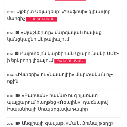
Ալբերտ Սելադեսը` «Պաֆոսի» գլխավոր
20:30
մարզիչ
ՊԱՇՏՈՆԱԿԱՆ
«Ալաշկերտը» մարզական հավաք
19:53
կանցկացնի Անթալիայում
Բալոտելին կարեիրան կշարունակի ԱՄԷ-
13:51
ի երկրորդ լիգայում
ՊԱՇՏՈՆԱԿԱՆ
«Ինտերի» ու «Նապոլիի» մարտական ոչ-
01:54
ոքին
«Բարսան» համառ ու գոլառատ
01:03
պայքարում հաղթեց «Ռեալին»` դառնալով
Իսպանիայի Սուպերգավաթակիր
Անգլիայի գավաթ. «Ման. Յունայթեդը»
23:13