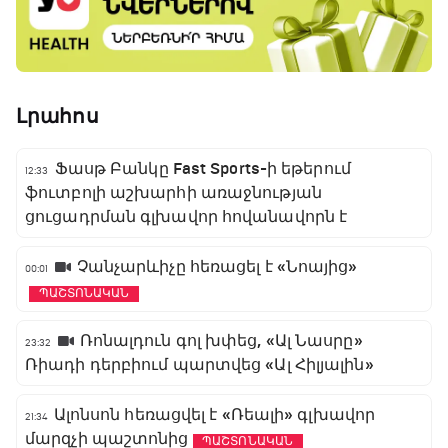
Լրահոս
Ֆասթ Բանկը Fast Sports-ի եթերում
12:33
ֆուտբոլի աշխարհի առաջնության
ցուցադրման գլխավոր հովանավորն է
Չանչարևիչը հեռացել է «Նոայից»
00:01
ՊԱՇՏՈՆԱԿԱՆ
Ռոնալդուն գոլ խփեց, «Ալ Նասրը»
23:32
Ռիադի դերբիում պարտվեց «Ալ Հիլյալին»
Ալոնսոն հեռացվել է «Ռեալի» գլխավոր
21:34
մարզչի պաշտոնից
ՊԱՇՏՈՆԱԿԱՆ