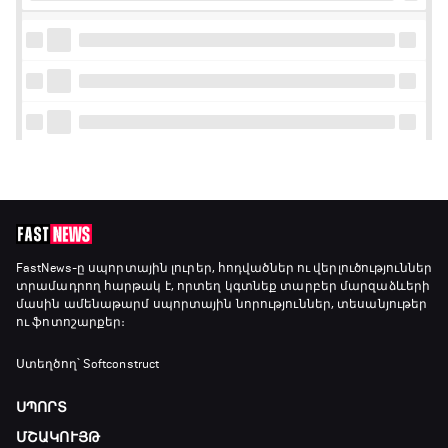
FastNews
-ը սպորտային լուրեր, հոդվածներ ու վերլուծություններ
տրամադրող հարթակ է, որտեղ կգտնեք տարբեր մարզաձևերի
մասին ամենաթարմ սպորտային նորություններ, տեսանյութեր
ու ֆոտոշարքեր։
Ստեղծող՝ Softconstruct
ՍՊՈՐՏ
ՄՇԱԿՈՒՅԹ