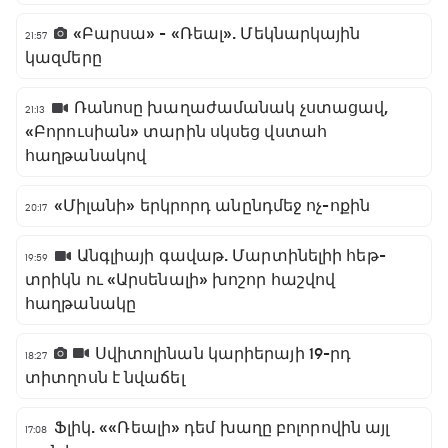
«Բարսա» - «Ռեալ». Մեկնարկային
21:57
կազմերը
Ռանոսը խաղաժամանակ չստացավ,
21:13
«Բորուսիան» տարին սկսեց վստահ
հաղթանակով
«Միլանի» երկրորդ անընդմեջ ոչ-ոքին
20:17
Անգլիայի գավաթ. Մարտինելիի հեթ-
19:59
տրիկն ու «Արսենալի» խոշոր հաշվով
հաղթանակը
Սվիտոլինան կարիերայի 19-րդ
18:27
տիտղոսն է նվաճել
Ֆլիկ. ««Ռեալի» դեմ խաղը բոլորովին այլ
17:08