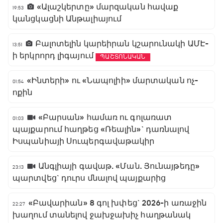
«Ալաշկերտը» մարզական հավաք
19:53
կանցկացնի Անթալիայում
Բալոտելին կարեիրան կշարունակի ԱՄԷ-
13:51
ի երկրորդ լիգայում
ՊԱՇՏՈՆԱԿԱՆ
«Ինտերի» ու «Նապոլիի» մարտական ոչ-
01:54
ոքին
«Բարսան» համառ ու գոլառատ
01:03
պայքարում հաղթեց «Ռեալին»` դառնալով
Իսպանիայի Սուպերգավաթակիր
Անգլիայի գավաթ. «Ման. Յունայթեդը»
23:13
պարտվեց` դուրս մնալով պայքարից
«Բավարիան» 8 գոլ խփեց` 2026-ի առաջին
22:27
խաղում տանելով ջախջախիչ հաղթանակ