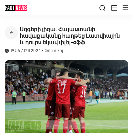
Ազգերի լիգա. Հայաստանի
հավաքականը հաղթեց Լատվիային
և դուրս եկավ փլեյ-օֆֆ
19:56 / 17.11.2024
•
Ֆուտբոլ