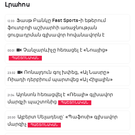
Լրահոս
Ֆասթ Բանկը Fast Sports-ի եթերում
12:33
ֆուտբոլի աշխարհի առաջնության
ցուցադրման գլխավոր հովանավորն է
Չանչարևիչը հեռացել է «Նոայից»
00:01
ՊԱՇՏՈՆԱԿԱՆ
Ռոնալդուն գոլ խփեց, «Ալ Նասրը»
23:32
Ռիադի դերբիում պարտվեց «Ալ Հիլյալին»
Ալոնսոն հեռացվել է «Ռեալի» գլխավոր
21:34
մարզչի պաշտոնից
ՊԱՇՏՈՆԱԿԱՆ
Ալբերտ Սելադեսը` «Պաֆոսի» գլխավոր
20:30
մարզիչ
ՊԱՇՏՈՆԱԿԱՆ