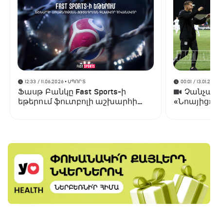
12:33 / 11.06.2026
• ՍՊՈՐՏ
00:01 / 13.01.202
Ֆասթ Բանկը Fast Sports-ի
Չանչարև
եթերում ֆուտբոլի աշխարհի
«Նոայից»
առաջնության ցուցադրման
գլխավոր հովանավորն է