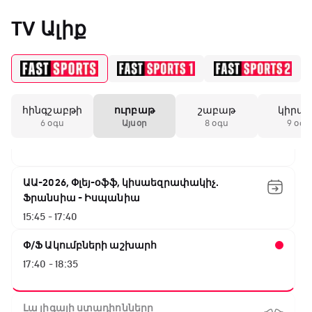
10:45 - 13:20
TV Ալիք
ԱԱ-2026, Փլեյ-օֆֆ, կիսաեզրափակիչ.
Անգլիա - Արգենտինա
13:20 - 15:20
հինգշաբթի
ուրբաթ
շաբաթ
կիրա
GOAT. Ռեգբի
6 օգս
Այսօր
8 օգս
9 օգս
15:20 - 15:45
ԱԱ-2026, Փլեյ-օֆֆ, կիսաեզրափակիչ.
Ֆրանսիա - Իսպանիա
15:45 - 17:40
Փ/Ֆ Ակումբների աշխարհ
17:40 - 18:35
Լա լիգայի ստադիոնները