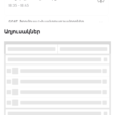
18:35 - 18:45
GOAT. Ֆորմուլա 1-ի ավտոարշավորդներ
18:45 - 19:10
Աղյուսակներ
Ֆորմուլա 1. Հունգարիայի Գրան Պրի.
Մրցարշավ
19:10 - 21:30
ԱԱ-2026, Փլեյ-օֆֆ, եզրափակիչ. Իսպանիա -
Արգենտինա
21:30 - 00:00