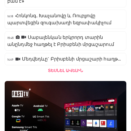
բան է»
Հոնկոնգ. Խաչանովը և Ռուբլյովը
16:18
պարտվեցին զուգախաղի եզրափակիչում
Սաբալենկան երկրորդ տարին
15:45
անընդմեջ հաղթել է Բրիսբենի մրցաշարում
Մեդվեդևը` Բրիսբենի մրցաշարի հաղթող
14:49
ՏԵՍՆԵԼ ԱՎԵԼԻՆ