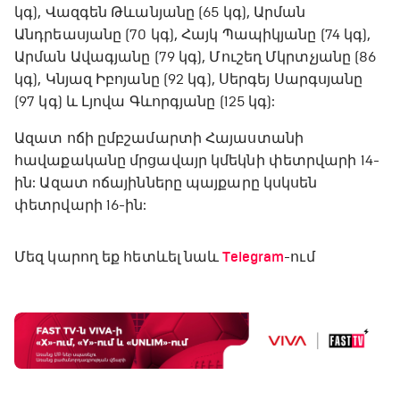
կգ), Վազգեն Թևանյանը (65 կգ), Արման
Անդրեասյանը (70 կգ), Հայկ Պապիկյանը (74 կգ),
Արման Ավագյանը (79 կգ), Մուշեղ Մկրտչյանը (86
կգ), Կնյազ Իբոյանը (92 կգ), Սերգեյ Սարգսյանը
(97 կգ) և Լյովա Գևորգյանը (125 կգ):
Ազատ ոճի ըմբշամարտի Հայաստանի
հավաքականը մրցավայր կմեկնի փետրվարի 14-
ին: Ազատ ոճայինները պայքարը կսկսեն
փետրվարի 16-ին:
Մեզ կարող եք հետևել նաև
Telegram
-ում