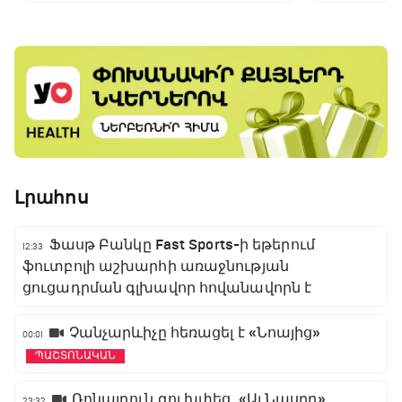
Լենս Պալմերին
Լրահոս
Ֆասթ Բանկը Fast Sports-ի եթերում
12:33
ֆուտբոլի աշխարհի առաջնության
ցուցադրման գլխավոր հովանավորն է
Չանչարևիչը հեռացել է «Նոայից»
00:01
ՊԱՇՏՈՆԱԿԱՆ
Ռոնալդուն գոլ խփեց, «Ալ Նասրը»
23:32