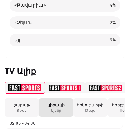
«Բավարիա»
4
%
Բելգիա
1
%
«Չելսի»
2
%
Այլ
8
%
Այլ
9
%
TV Ալիք
ԱԱ-2026, Փլեյ-օֆֆ, 1/4 եզրափակիչ.
Ֆրանսիա - Մարոկկո
00:15 - 02:05
շաբաթ
կիրակի
երկուշաբթի
երեքշա
ԱԱ-2026, Փլեյ-օֆֆ, 1/4 եզրափակիչ.
8 օգս
Այսօր
10 օգս
11 օգս
Իսպանիա - Բելգիա
02:05 - 04:00