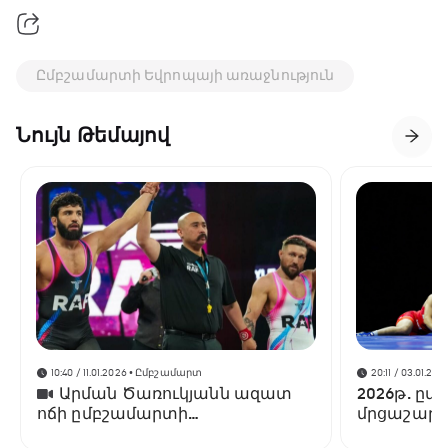
Ըմբշամարտի Եվրոպայի առաջնություն
Նույն Թեմայով
10:40 / 11.01.2026
• Ըմբշամարտ
20:11 / 03.01.202
Արման Ծառուկյանն ազատ
2026թ. ըմ
ոճի ըմբշամարտի
մրցաշարե
գոտեմարտում ջախջախել է