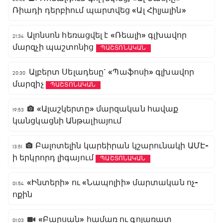
Ռիադի դերբիում պարտվեց «Ալ Հիլյալին»
Ալոնսոն հեռացվել է «Ռեալի» գլխավոր
21:34
մարզչի պաշտոնից
ՊԱՇՏՈՆԱԿԱՆ
Ալբերտ Սելադեսը` «Պաֆոսի» գլխավոր
20:30
մարզիչ
ՊԱՇՏՈՆԱԿԱՆ
«Ալաշկերտը» մարզական հավաք
19:53
կանցկացնի Անթալիայում
Բալոտելին կարեիրան կշարունակի ԱՄԷ-
13:51
ի երկրորդ լիգայում
ՊԱՇՏՈՆԱԿԱՆ
«Ինտերի» ու «Նապոլիի» մարտական ոչ-
01:54
ոքին
«Բարսան» համառ ու գոլառատ
01:03