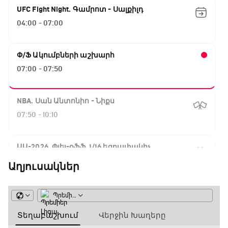
UFC Fight Night. Գամրոտ - Սալքիլդ
04:00 - 07:00
Փ/Ֆ Ակումբների աշխարհ
07:00 - 07:50
NBA. Սան Անտոնիո - Նիքս
07:50 - 10:10
ԱԱ-2026, Փլեյ-օֆֆ, 1/16 եզրափակիչ.
Արգենտինա - Կաբո Վերդե
Աղյուսակներ
10:10 - 12:55
Փ/Ֆ Երազանքի թիմեր
12:55 - 13:45