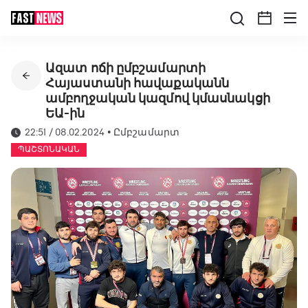
Ազատ ոճի ըմբշամարտի
Հայաստանի հավաքականն
ամբողջական կազմով կմասնակցի
ԵԱ-ին
22:51 / 08.02.2024
•
Ըմբշամարտ
ՊԱՇՏՈՆԱԿԱՆ