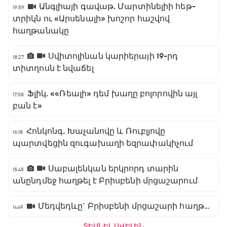
Անգլիայի գավաթ. Մարտինելիի հեթ-
19:59
տրիկն ու «Արսենալի» խոշոր հաշվով
հաղթանակը
Սվիտոլինան կարիերայի 19-րդ
18:27
տիտղոսն է նվաճել
Ֆլիկ. ««Ռեալի» դեմ խաղը բոլորովին այլ
17:08
բան է»
Հոնկոնգ. Խաչանովը և Ռուբլյովը
16:18
պարտվեցին զուգախաղի եզրափակիչում
Սաբալենկան երկրորդ տարին
15:45
անընդմեջ հաղթել է Բրիսբենի մրցաշարում
Մեդվեդևը` Բրիսբենի մրցաշարի հաղթող
14:49
ՏԵՍՆԵԼ ԱՎԵԼԻՆ