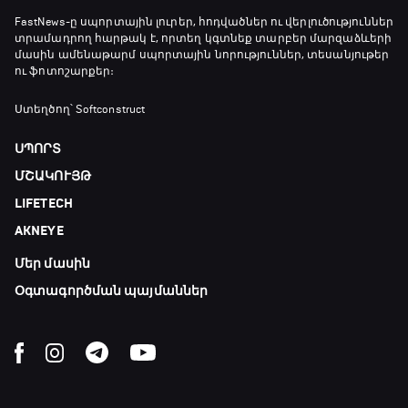
Ֆուտբոլի ազգեր
FastNews
-ը սպորտային լուրեր, հոդվածներ ու վերլուծություններ
տրամադրող հարթակ է, որտեղ կգտնեք տարբեր մարզաձևերի
20:10 - 21:00
մասին ամենաթարմ սպորտային նորություններ, տեսանյութեր
ու ֆոտոշարքեր։
Փ/Ֆ Մաքս Ֆերստապեն. Չեմպիոնի
Ստեղծող՝ Softconstruct
անատոմիա
21:00 - 23:20
ՍՊՈՐՏ
ՄՇԱԿՈՒՅԹ
Առագաստանավային սպորտ
LIFETECH
23:20 - 23:45
AKNEYE
Մեր մասին
Մշակույթ և ֆուտբոլ
23:45 - 00:00
Օգտագործման պայմաններ