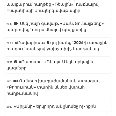
պայքարում հաղթեց «Ռեալին»` դառնալով
Իսպանիայի Սուպերգավաթակիր
Անգլիայի գավաթ. «Ման. Յունայթեդը»
23:13
պարտվեց` դուրս մնալով պայքարից
«Բավարիան» 8 գոլ խփեց` 2026-ի առաջին
22:27
խաղում տանելով ջախջախիչ հաղթանակ
«Բարսա» - «Ռեալ». Մեկնարկային
21:57
կազմերը
Ռանոսը խաղաժամանակ չստացավ,
21:13
«Բորուսիան» տարին սկսեց վստահ
հաղթանակով
«Միլանի» երկրորդ անընդմեջ ոչ-ոքին
20:17