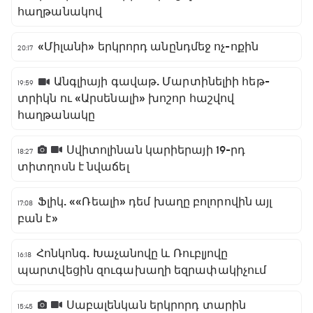
հաղթանակով
«Միլանի» երկրորդ անընդմեջ ոչ-ոքին
20:17
Անգլիայի գավաթ. Մարտինելիի հեթ-
19:59
տրիկն ու «Արսենալի» խոշոր հաշվով
հաղթանակը
Սվիտոլինան կարիերայի 19-րդ
18:27
տիտղոսն է նվաճել
Ֆլիկ. ««Ռեալի» դեմ խաղը բոլորովին այլ
17:08
բան է»
Հոնկոնգ. Խաչանովը և Ռուբլյովը
16:18
պարտվեցին զուգախաղի եզրափակիչում
Սաբալենկան երկրորդ տարին
15:45