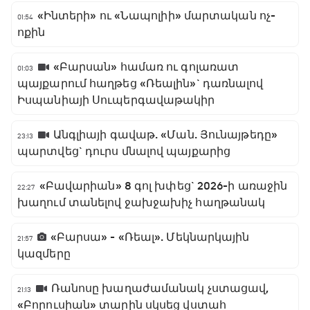
«Ինտերի» ու «Նապոլիի» մարտական ոչ-
01:54
ոքին
«Բարսան» համառ ու գոլառատ
01:03
պայքարում հաղթեց «Ռեալին»` դառնալով
Իսպանիայի Սուպերգավաթակիր
Անգլիայի գավաթ. «Ման. Յունայթեդը»
23:13
պարտվեց` դուրս մնալով պայքարից
«Բավարիան» 8 գոլ խփեց` 2026-ի առաջին
22:27
խաղում տանելով ջախջախիչ հաղթանակ
«Բարսա» - «Ռեալ». Մեկնարկային
21:57
կազմերը
Ռանոսը խաղաժամանակ չստացավ,
21:13
«Բորուսիան» տարին սկսեց վստահ