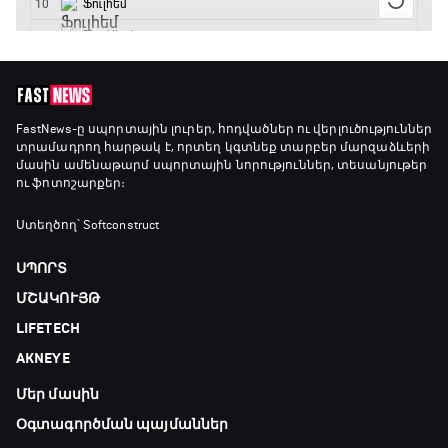
GOAT. Ֆորմուլա 1-ի ավտոարշավորդներ
18:45 - 19:10
Ֆորմուլա 1. Հունգարիայի Գրան Պրի.
FastNews
-ը սպորտային լուրեր, հոդվածներ ու վերլուծություններ
տրամադրող հարթակ է, որտեղ կգտնեք տարբեր մարզաձևերի
Մրցարշավ
մասին ամենաթարմ սպորտային նորություններ, տեսանյութեր
19:10 - 21:30
ու ֆոտոշարքեր։
ԱԱ-2026, Փլեյ-օֆֆ, եզրափակիչ. Իսպանիա -
Ստեղծող՝ Softconstruct
Արգենտինա
21:30 - 00:00
ՍՊՈՐՏ
ՄՇԱԿՈՒՅԹ
LIFETECH
AKNEYE
Մեր մասին
Օգտագործման պայմաններ