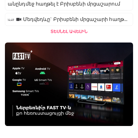
անընդմեջ հաղթել է Բրիսբենի մրցաշարում
Մեդվեդևը` Բրիսբենի մրցաշարի հաղթող
14:49
ՏԵՍՆԵԼ ԱՎԵԼԻՆ