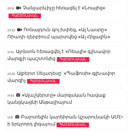
Չանչարևիչը հեռացել է «Նոայից»
00:01
ՊԱՇՏՈՆԱԿԱՆ
Ռոնալդուն գոլ խփեց, «Ալ Նասրը»
23:32
Ռիադի դերբիում պարտվեց «Ալ Հիլյալին»
Ալոնսոն հեռացվել է «Ռեալի» գլխավոր
21:34
մարզչի պաշտոնից
ՊԱՇՏՈՆԱԿԱՆ
Ալբերտ Սելադեսը` «Պաֆոսի» գլխավոր
20:30
մարզիչ
ՊԱՇՏՈՆԱԿԱՆ
«Ալաշկերտը» մարզական հավաք
19:53
կանցկացնի Անթալիայում
Բալոտելին կարեիրան կշարունակի ԱՄԷ-
13:51
ի երկրորդ լիգայում
ՊԱՇՏՈՆԱԿԱՆ