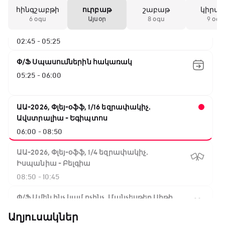
հինգշաբթի
ուրբաթ
շաբաթ
կիրա
ԱԱ-2026, Փլեյ-օֆֆ, 1/4 եզրափակիչ.
6 օգս
Այսօր
8 օգս
9 օգս
Արգենտինա - Շվեյցարիա
02:45 - 05:25
Փ/Ֆ Սպասումներին հակառակ
05:25 - 06:00
ԱԱ-2026, Փլեյ-օֆֆ, 1/16 եզրափակիչ.
Ավստրալիա - Եգիպտոս
06:00 - 08:50
ԱԱ-2026, Փլեյ-օֆֆ, 1/4 եզրափակիչ.
Իսպանիա - Բելգիա
08:50 - 10:45
Փ/Ֆ Ամեն ինչ կամ ոչինչ. Մանչեսթեր Սիթի
10:45 - 13:20
Աղյուսակներ