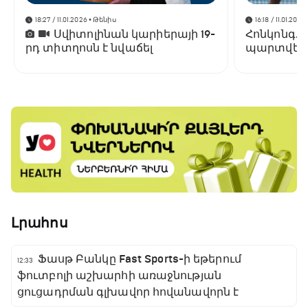
18:27 / 11.01.2026
• Թենիս
16:18 / 11.01.2026
Սվիտոլինան կարիերայի 19-
Հոնկոնգ. 
րդ տիտղոսն է նվաճել
պարտվեց
եզրափակի
Լրահոս
Ֆասթ Բանկը Fast Sports-ի եթերում
12:33
ֆուտբոլի աշխարհի առաջնության
ցուցադրման գլխավոր հովանավորն է