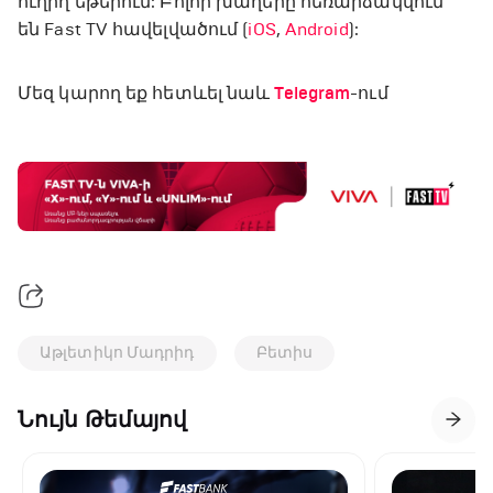
ուղիղ եթերում: Բոլոր խաղերը հեռարձակվում
են Fast TV հավելվածում (
iOS
,
Android
):
Մեզ կարող եք հետևել նաև
Telegram
-ում
Աթլետիկո Մադրիդ
Բետիս
Նույն Թեմայով