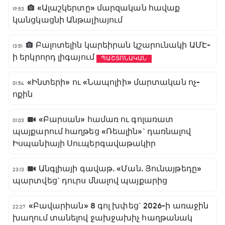
«Ալաշկերտը» մարզական հավաք
19:53
կանցկացնի Անթալիայում
Բալոտելին կարեիրան կշարունակի ԱՄԷ-
13:51
ի երկրորդ լիգայում
ՊԱՇՏՈՆԱԿԱՆ
«Ինտերի» ու «Նապոլիի» մարտական ոչ-
01:54
ոքին
«Բարսան» համառ ու գոլառատ
01:03
պայքարում հաղթեց «Ռեալին»` դառնալով
Իսպանիայի Սուպերգավաթակիր
Անգլիայի գավաթ. «Ման. Յունայթեդը»
23:13
պարտվեց` դուրս մնալով պայքարից
«Բավարիան» 8 գոլ խփեց` 2026-ի առաջին
22:27
խաղում տանելով ջախջախիչ հաղթանակ