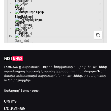
19:40 - 20:10
Ֆուտբոլի ազգեր
20:10 - 21:00
Փ/Ֆ Մաքս Ֆերստապեն. Չեմպիոնի
անատոմիա
21:00 - 23:20
Առագաստանավային սպորտ
FastNews
-ը սպորտային լուրեր, հոդվածներ ու վերլուծություններ
տրամադրող հարթակ է, որտեղ կգտնեք տարբեր մարզաձևերի
23:20 - 23:45
մասին ամենաթարմ սպորտային նորություններ, տեսանյութեր
ու ֆոտոշարքեր։
Մշակույթ և ֆուտբոլ
Ստեղծող՝ Softconstruct
23:45 - 00:00
ՍՊՈՐՏ
ՄՇԱԿՈՒՅԹ