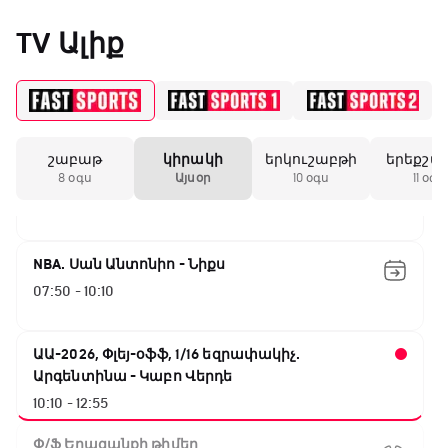
Իսպանիա - Բելգիա
TV Ալիք
02:05 - 04:00
UFC Fight Night. Գամրոտ - Սալքիլդ
04:00 - 07:00
շաբաթ
կիրակի
երկուշաբթի
երեքշա
Փ/Ֆ Ակումբների աշխարհ
8 օգս
Այսօր
10 օգս
11 օգս
07:00 - 07:50
NBA. Սան Անտոնիո - Նիքս
07:50 - 10:10
ԱԱ-2026, Փլեյ-օֆֆ, 1/16 եզրափակիչ.
Արգենտինա - Կաբո Վերդե
10:10 - 12:55
Փ/Ֆ Երազանքի թիմեր