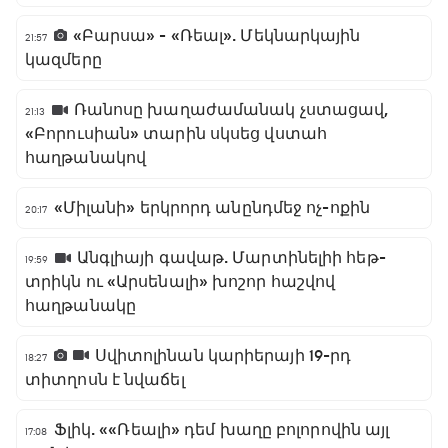
«Բարսա» - «Ռեալ». Մեկնարկային
21:57
կազմերը
Ռանոսը խաղաժամանակ չստացավ,
21:13
«Բորուսիան» տարին սկսեց վստահ
հաղթանակով
«Միլանի» երկրորդ անընդմեջ ոչ-ոքին
20:17
Անգլիայի գավաթ. Մարտինելիի հեթ-
19:59
տրիկն ու «Արսենալի» խոշոր հաշվով
հաղթանակը
Սվիտոլինան կարիերայի 19-րդ
18:27
տիտղոսն է նվաճել
Ֆլիկ. ««Ռեալի» դեմ խաղը բոլորովին այլ
17:08