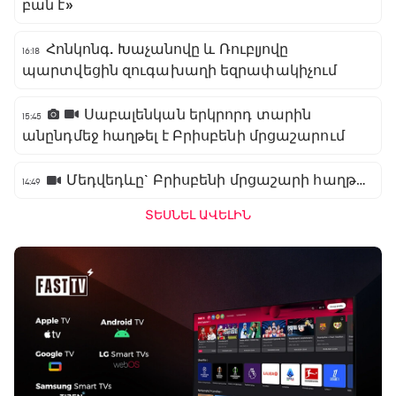
բան է»
Հոնկոնգ. Խաչանովը և Ռուբլյովը
16:18
պարտվեցին զուգախաղի եզրափակիչում
Սաբալենկան երկրորդ տարին
15:45
անընդմեջ հաղթել է Բրիսբենի մրցաշարում
Մեդվեդևը` Բրիսբենի մրցաշարի հաղթող
14:49
ՏԵՍՆԵԼ ԱՎԵԼԻՆ