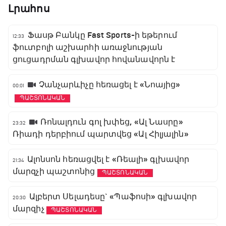
Լրահոս
Ֆասթ Բանկը Fast Sports-ի եթերում
12:33
ֆուտբոլի աշխարհի առաջնության
ցուցադրման գլխավոր հովանավորն է
Չանչարևիչը հեռացել է «Նոայից»
00:01
ՊԱՇՏՈՆԱԿԱՆ
Ռոնալդուն գոլ խփեց, «Ալ Նասրը»
23:32
Ռիադի դերբիում պարտվեց «Ալ Հիլյալին»
Ալոնսոն հեռացվել է «Ռեալի» գլխավոր
21:34
մարզչի պաշտոնից
ՊԱՇՏՈՆԱԿԱՆ
Ալբերտ Սելադեսը` «Պաֆոսի» գլխավոր
20:30
մարզիչ
ՊԱՇՏՈՆԱԿԱՆ