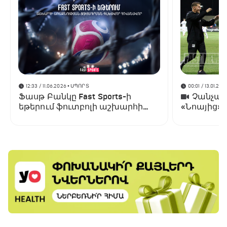
12:33 / 11.06.2026
• ՍՊՈՐՏ
00:01 / 13.01.202
Ֆասթ Բանկը Fast Sports-ի
Չանչարև
եթերում ֆուտբոլի աշխարհի
«Նոայից»
առաջնության ցուցադրման
գլխավոր հովանավորն է