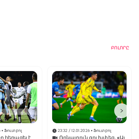
ԲՈԼՈՐԸ
6
• Ֆուտբոլ
23:32 / 12.01.2026
• Ֆուտբոլ
ը հեռացել է
Ռոնալդուն գոլ խփեց, «Ալ