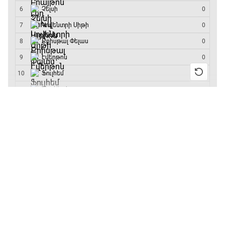
մրցաշարի հաղթող
13:55 / 11.01.2026
• Թենիս
Բուբլիկը հաղթեց
Հոնկոնգի մրցաշարում
և կարիերայում
առաջին անգամ կլինի
10-րդը
12:39 / 11.01.2026
• Ֆուտբոլ
Անգլիայի գավաթ.
«Չելսին» Ռոսենյորի
գլխավորությամբ
առաջին խաղում
հաղթել է
11:38 / 11.01.2026
• Ֆուտբոլ
Ինչ դիտել այսօր