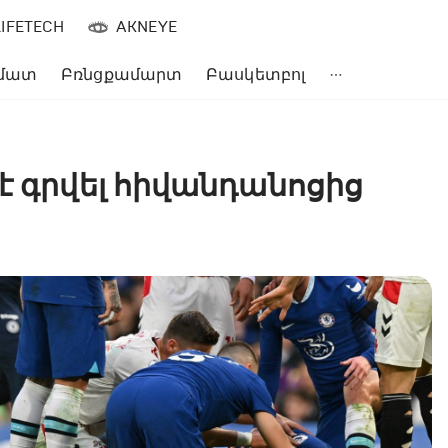
LIFETECH
AKNEYE
մատ
Բռնցքամարտ
Բասկետբոլ
է գրվել հիվանդանոցից