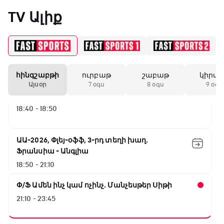
ԱԱ-2026, Փլեյ-օֆֆ, կիսաեզրափակիչ.
«Միլանի» երկրորդ
TV Ալիք
Անգլիա - Արգենտինա
անընդմեջ ոչ-ոքին
16:10 - 18:10
Առագաստանավային սպորտ
18:10 - 18:40
19:59 / 11.01.2026
• Ֆուտբոլ
հինգշաբթի
ուրբաթ
շաբաթ
կիրա
Անգլիայի գավաթ.
Այսօր
7 օգս
8 օգս
9 օգս
Մարտինելիի հեթ-
Լա լիգայի ստադիոնները
տրիկն ու «Արսենալի»
18:40 - 18:50
խոշոր հաշվով
հաղթանակը
ԱԱ-2026, Փլեյ-օֆֆ, 3-րդ տեղի խաղ.
18:27 / 11.01.2026
• Թենիս
Ֆրանսիա - Անգլիա
Սվիտոլինան
18:50 - 21:10
կարիերայի 19-րդ
տիտղոսն է նվաճել
Փ/Ֆ Ամեն ինչ կամ ոչինչ. Մանչեսթեր Սիթի
21:10 - 23:45
17:08 / 11.01.2026
• Ֆուտբոլ