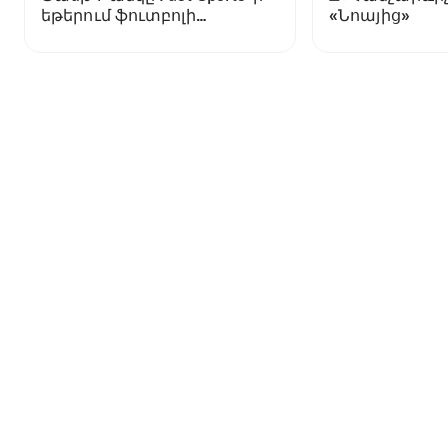
եթերում ֆուտբոլի
«Նոայից»
աշխարհի առաջնության
ցուցադրման գլխավոր
հովանավորն է