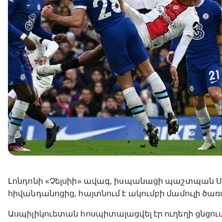
Լոնդոնի «Չելսիի» ավագ, իսպանացի պաշտպան Սե
հիվանդանոցից, հայտնում է ակումբի մամուլի ծառա
Ասպիլիկուետան հոսպիտալացվել էր ուղեղի ցնցումո