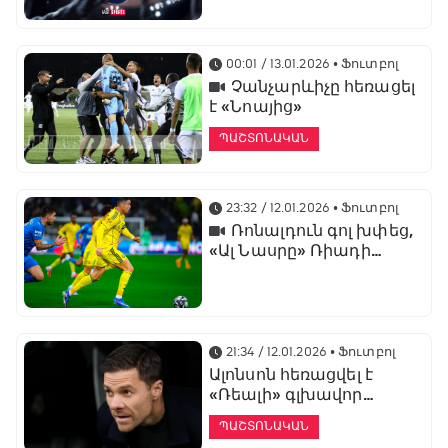
առաջնության
ցուցադրման գլխավոր
հովանավորն է
00:01 / 13.01.2026
• Ֆուտբոլ
Չանչարևիչը հեռացել
է «Նոայից»
ՊԱՇՏՈՆԱԿԱՆ
23:32 / 12.01.2026
• Ֆուտբոլ
Ռոնալդուն գոլ խփեց,
«Ալ Նասրը» Ռիադի
դերբիում պարտվեց «Ալ
Հիլյալին»
21:34 / 12.01.2026
• Ֆուտբոլ
Ալոնսոն հեռացվել է
«Ռեալի» գլխավոր
մարզչի պաշտոնից
ՊԱՇՏՈՆԱԿԱՆ