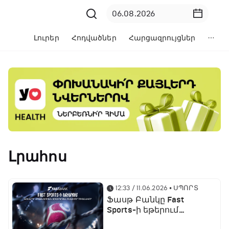
Լուրեր
Հոդվածներ
Հարցազրույցներ
Լրահոս
12:33 / 11.06.2026
• ՍՊՈՐՏ
Ֆասթ Բանկը Fast
Sports-ի եթերում
ֆուտբոլի աշխարհի