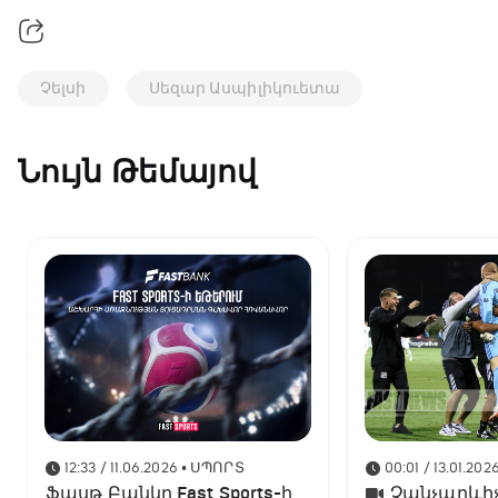
Չելսի
Սեզար Ասպիլիկուետա
Նույն Թեմայով
12:33 / 11.06.2026
• ՍՊՈՐՏ
00:01 / 13.01.202
Ֆասթ Բանկը Fast Sports-ի
Չանչարևիչ