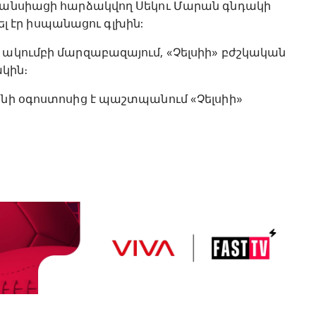
ֆրանսիացի հարձակվող Սեկու Մարան գնդակի
 էր իսպանացու գլխին:
 ակումբի մարզաբազայում, «Չելսիի» բժշկական
կին։
անի օգոստոսից է պաշտպանում «Չելսիի»