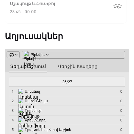
Ֆլիկ. ««Ռեալի» դեմ
Մշակույթ և ֆուտբոլ
խաղը բոլորովին այլ
23:45 - 00:00
բան է»
Աղյուսակներ
16:18 / 11.01.2026
• Թենիս
Հոնկոնգ. Խաչանովը և
Ռուբլյովը պարտվեցին
զուգախաղի
եզրափակիչում
15:45 / 11.01.2026
• Թենիս
Սաբալենկան
երկրորդ տարին
անընդմեջ հաղթել է
Բրիսբենի մրցաշարում
14:49 / 11.01.2026
• Թենիս
Մեդվեդևը` Բրիսբենի