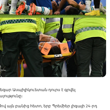
զար Ասպիլիկուետան դուրս է գրվել
յությունը։
վ այն բանից հետո, երբ Պրեմիեր լիգայի 24-րդ