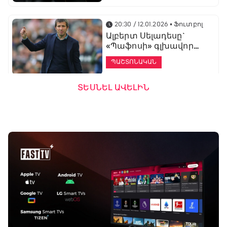
20:30 / 12.01.2026
• Ֆուտբոլ
Ալբերտ Սելադեսը`
«Պաֆոսի» գլխավոր
մարզիչ
ՊԱՇՏՈՆԱԿԱՆ
ՏԵՍՆԵԼ ԱՎԵԼԻՆ
19:53 / 12.01.2026
• Ֆուտբոլ
«Ալաշկերտը»
մարզական հավաք
կանցկացնի
Անթալիայում
13:51 / 12.01.2026
• Ֆուտբոլ
Բալոտելին
Բացօթյա մարզական շոու
կարեիրան կշարունակի
01:30 - 02:00
ԱՄԷ-ի երկրորդ լիգայում
ՊԱՇՏՈՆԱԿԱՆ