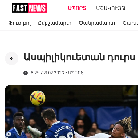
ՍՊՈՐՏ
ՄՇԱԿՈՒՅԹ
Ֆուտբոլ
Ըմբշամարտ
Ծանրամարտ
Շախ
Ասպիլիկուետան դուրս 
18:25 / 21.02.2023
•
ՍՊՈՐՏ