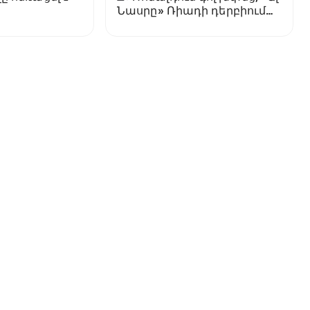
Նասրը» Ռիադի դերբիում
պարտվեց «Ալ Հիլյալին»