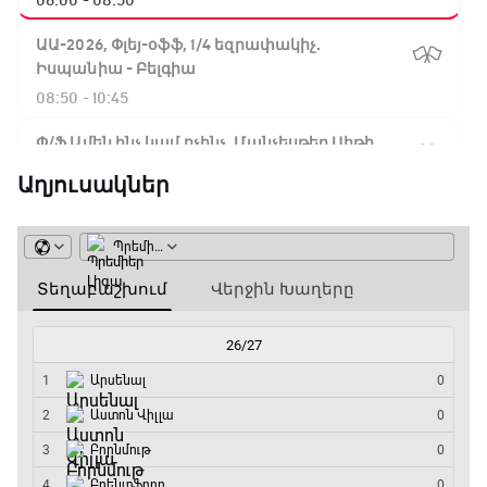
06:00 - 08:50
ԱԱ-2026, Փլեյ-օֆֆ, 1/4 եզրափակիչ.
Իսպանիա - Բելգիա
08:50 - 10:45
Փ/Ֆ Ամեն ինչ կամ ոչինչ. Մանչեսթեր Սիթի
10:45 - 13:20
Աղյուսակներ
ԱԱ-2026, Փլեյ-օֆֆ, կիսաեզրափակիչ.
Անգլիա - Արգենտինա
13:20 - 15:20
GOAT. Ռեգբի
15:20 - 15:45
ԱԱ-2026, Փլեյ-օֆֆ, կիսաեզրափակիչ.
Ֆրանսիա - Իսպանիա