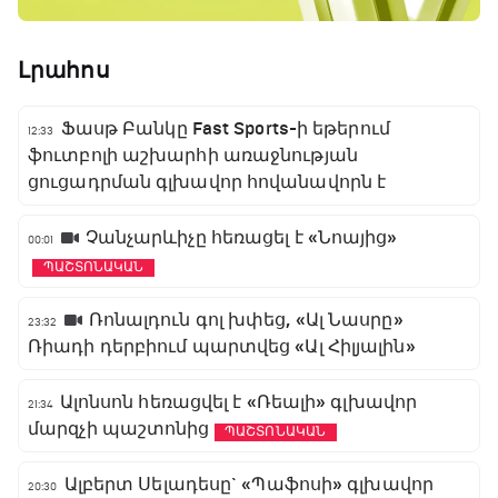
Լրահոս
Ֆասթ Բանկը Fast Sports-ի եթերում
12:33
ֆուտբոլի աշխարհի առաջնության
ցուցադրման գլխավոր հովանավորն է
Չանչարևիչը հեռացել է «Նոայից»
00:01
ՊԱՇՏՈՆԱԿԱՆ
Ռոնալդուն գոլ խփեց, «Ալ Նասրը»
23:32
Ռիադի դերբիում պարտվեց «Ալ Հիլյալին»
Ալոնսոն հեռացվել է «Ռեալի» գլխավոր
21:34
մարզչի պաշտոնից
ՊԱՇՏՈՆԱԿԱՆ
Ալբերտ Սելադեսը` «Պաֆոսի» գլխավոր
20:30