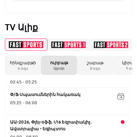
TV Ալիք
ԱԱ-2026, Փլեյ-օֆֆ, 1/4 եզրափակիչ.
Նորվեգիա - Անգլիա
00:00 - 02:45
հինգշաբթի
ուրբաթ
շաբաթ
կիրա
ԱԱ-2026, Փլեյ-օֆֆ, 1/4 եզրափակիչ.
6 օգս
Այսօր
8 օգս
9 օգս
Արգենտինա - Շվեյցարիա
02:45 - 05:25
Փ/Ֆ Սպասումներին հակառակ
05:25 - 06:00
ԱԱ-2026, Փլեյ-օֆֆ, 1/16 եզրափակիչ.
Ավստրալիա - Եգիպտոս