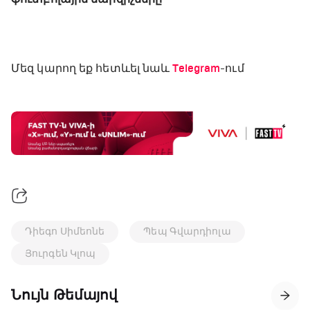
Մեզ կարող եք հետևել նաև
Telegram
-ում
Դիեգո Սիմեոնե
Պեպ Գվարդիոլա
Յուրգեն Կլոպ
Նույն Թեմայով