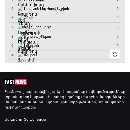
15:45 - 17:40
Փ/Ֆ Ակումբների աշխարհ
17:40 - 18:35
Լա լիգայի ստադիոնները
18:35 - 18:45
GOAT. Ֆորմուլա 1-ի ավտոարշավորդներ
18:45 - 19:10
Ֆորմուլա 1. Հունգարիայի Գրան Պրի.
FastNews
-ը սպորտային լուրեր, հոդվածներ ու վերլուծություններ
տրամադրող հարթակ է, որտեղ կգտնեք տարբեր մարզաձևերի
Մրցարշավ
մասին ամենաթարմ սպորտային նորություններ, տեսանյութեր
19:10 - 21:30
ու ֆոտոշարքեր։
ԱԱ-2026, Փլեյ-օֆֆ, եզրափակիչ. Իսպանիա -
Ստեղծող՝ Softconstruct
Արգենտինա