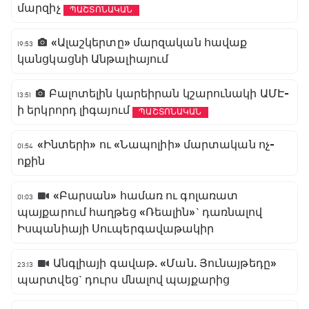
մարզիչ
ՊԱՇՏՈՆԱԿԱՆ
«Ալաշկերտը» մարզական հավաք
19:53
կանցկացնի Անթալիայում
Բալոտելին կարեիրան կշարունակի ԱՄԷ-
13:51
ի երկրորդ լիգայում
ՊԱՇՏՈՆԱԿԱՆ
«Ինտերի» ու «Նապոլիի» մարտական ոչ-
01:54
ոքին
«Բարսան» համառ ու գոլառատ
01:03
պայքարում հաղթեց «Ռեալին»` դառնալով
Իսպանիայի Սուպերգավաթակիր
Անգլիայի գավաթ. «Ման. Յունայթեդը»
23:13
պարտվեց` դուրս մնալով պայքարից