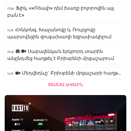
Ֆլիկ. ««Ռեալի» դեմ խաղը բոլորովին այլ
17:08
բան է»
Հոնկոնգ. Խաչանովը և Ռուբլյովը
16:18
պարտվեցին զուգախաղի եզրափակիչում
Սաբալենկան երկրորդ տարին
15:45
անընդմեջ հաղթել է Բրիսբենի մրցաշարում
Մեդվեդևը` Բրիսբենի մրցաշարի հաղթող
14:49
ՏԵՍՆԵԼ ԱՎԵԼԻՆ