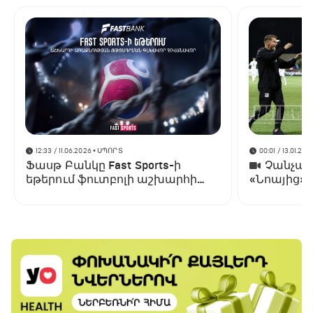
12:33 / 11.06.2026
• ՍՊՈՐՏ
00:01 / 13.01.202
Ֆասթ Բանկը Fast Sports-ի
Չանչարև
եթերում ֆուտբոլի աշխարհի
«Նոայից»
առաջնության ցուցադրման
գլխավոր հովանավորն է