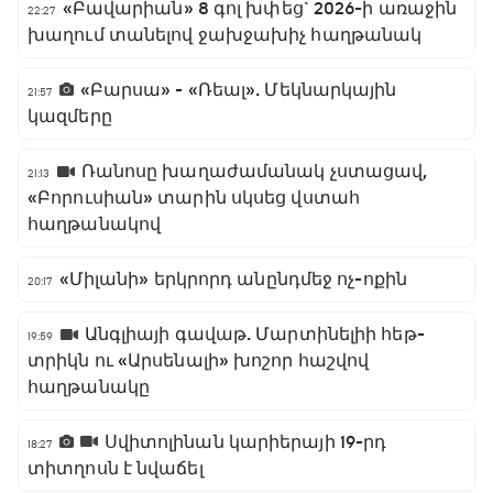
«Բավարիան» 8 գոլ խփեց` 2026-ի առաջին
22:27
խաղում տանելով ջախջախիչ հաղթանակ
«Բարսա» - «Ռեալ». Մեկնարկային
21:57
կազմերը
Ռանոսը խաղաժամանակ չստացավ,
21:13
«Բորուսիան» տարին սկսեց վստահ
հաղթանակով
«Միլանի» երկրորդ անընդմեջ ոչ-ոքին
20:17
Անգլիայի գավաթ. Մարտինելիի հեթ-
19:59
տրիկն ու «Արսենալի» խոշոր հաշվով
հաղթանակը
Սվիտոլինան կարիերայի 19-րդ
18:27
տիտղոսն է նվաճել