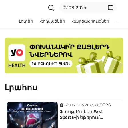
Լուրեր
Հոդվածներ
Հարցազրույցներ
Լրահոս
12:33 / 11.06.2026
• ՍՊՈՐՏ
Ֆասթ Բանկը Fast
Sports-ի եթերում
ֆուտբոլի աշխարհի