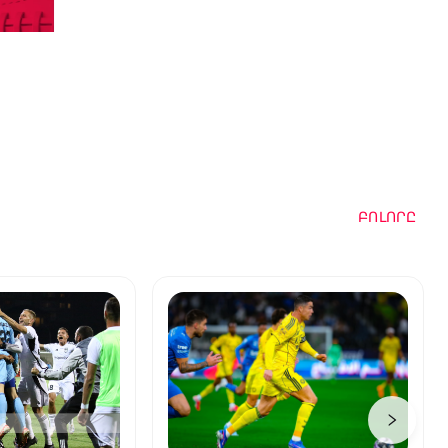
ԲՈԼՈՐԸ