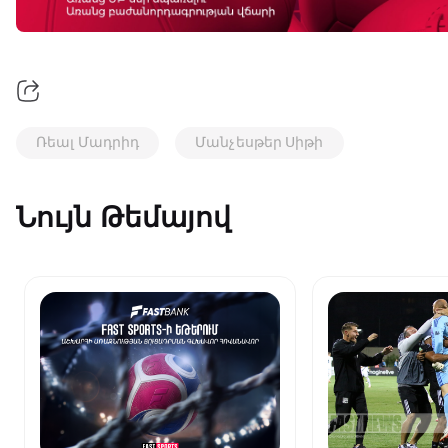
Ռեալ Մադրիդ
Մանչեսթեր Սիթի
Նույն Թեմայով