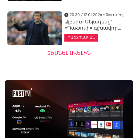
20:30 / 12.01.2026
• Ֆուտբոլ
Ալբերտ Սելադեսը`
«Պաֆոսի» գլխավոր
մարզիչ
ՊԱՇՏՈՆԱԿԱՆ
ՏԵՍՆԵԼ ԱՎԵԼԻՆ
19:53 / 12.01.2026
• Ֆուտբոլ
«Ալաշկերտը»
մարզական հավաք
կանցկացնի
Անթալիայում
13:51 / 12.01.2026
• Ֆուտբոլ
Բալոտելին
կարեիրան կշարունակի
ԱՄԷ-ի երկրորդ լիգայում
ՊԱՇՏՈՆԱԿԱՆ