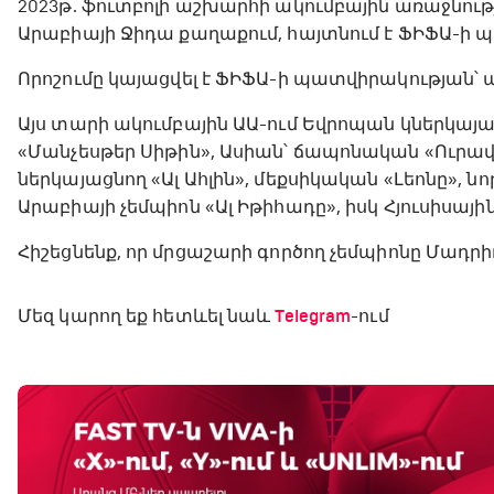
2023թ. ֆուտբոլի աշխարհի ակումբային առաջնութ
Արաբիայի Ջիդա քաղաքում, հայտնում է ՖԻՖԱ-ի 
Որոշումը կայացվել է ՖԻՖԱ-ի պատվիրակության՝ 
Այս տարի ակումբային ԱԱ-ում Եվրոպան կներկայ
«Մանչեսթեր Սիթին», Ասիան՝ ճապոնական «Ուրա
ներկայացնող «Ալ Ահլին», մեքսիկական «Լեոնը», ն
Արաբիայի չեմպիոն «Ալ Իթիհադը», իսկ Հյուսիսայի
Հիշեցնենք, որ մրցաշարի գործող չեմպիոնը Մադրիդ
Մեզ կարող եք հետևել նաև
Telegram
-ում