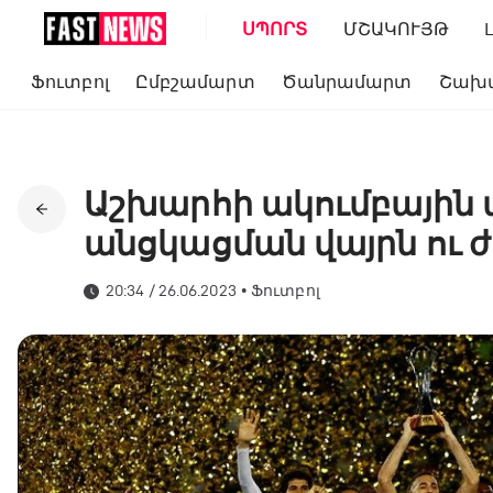
ՍՊՈՐՏ
ՄՇԱԿՈՒՅԹ
Ֆուտբոլ
Ըմբշամարտ
Ծանրամարտ
Շախ
Աշխարհի ակումբային 
անցկացման վայրն ու 
20:34 / 26.06.2023
•
Ֆուտբոլ