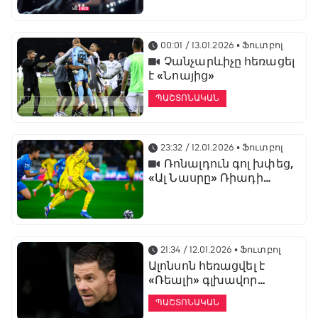
առաջնության
ցուցադրման գլխավոր
հովանավորն է
00:01 / 13.01.2026
• Ֆուտբոլ
Չանչարևիչը հեռացել
է «Նոայից»
ՊԱՇՏՈՆԱԿԱՆ
23:32 / 12.01.2026
• Ֆուտբոլ
Ռոնալդուն գոլ խփեց,
«Ալ Նասրը» Ռիադի
դերբիում պարտվեց «Ալ
Հիլյալին»
21:34 / 12.01.2026
• Ֆուտբոլ
Ալոնսոն հեռացվել է
«Ռեալի» գլխավոր
մարզչի պաշտոնից
ՊԱՇՏՈՆԱԿԱՆ