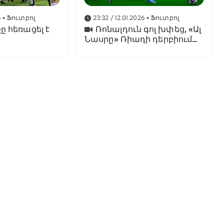
6
• Ֆուտբոլ
23:32 / 12.01.2026
• Ֆուտբոլ
ը հեռացել է
Ռոնալդուն գոլ խփեց, «Ալ
Նասրը» Ռիադի դերբիում
պարտվեց «Ալ Հիլյալին»