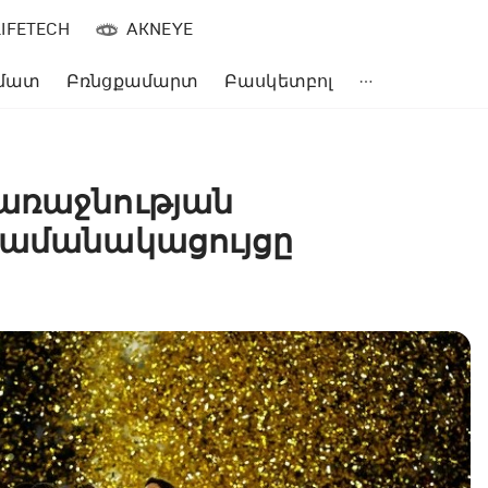
LIFETECH
AKNEYE
մատ
Բռնցքամարտ
Բասկետբոլ
առաջնության
ժամանակացույցը