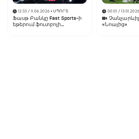
12:33 / 11.06.2026
• ՍՊՈՐՏ
00:01 / 13.01.202
Ֆասթ Բանկը Fast Sports-ի
Չանչարևիչ
եթերում ֆուտբոլի
«Նոայից»
աշխարհի առաջնության
ցուցադրման գլխավոր
հովանավորն է