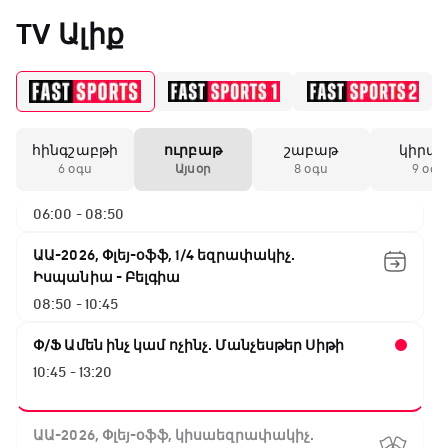
Արգենտինա - Շվեյցարիա
«Միլանի» երկրորդ
TV Ալիք
02:45 - 05:25
անընդմեջ ոչ-ոքին
Փ/Ֆ Սպասումներին հակառակ
05:25 - 06:00
19:59 / 11.01.2026
• Ֆուտբոլ
հինգշաբթի
ուրբաթ
շաբաթ
կիրա
ԱԱ-2026, Փլեյ-օֆֆ, 1/16 եզրափակիչ.
Անգլիայի գավաթ.
6 օգս
Այսօր
8 օգս
9 օգս
Մարտինելիի հեթ-
Ավստրալիա - Եգիպտոս
տրիկն ու «Արսենալի»
06:00 - 08:50
խոշոր հաշվով
հաղթանակը
ԱԱ-2026, Փլեյ-օֆֆ, 1/4 եզրափակիչ.
Իսպանիա - Բելգիա
18:27 / 11.01.2026
• Թենիս
08:50 - 10:45
Սվիտոլինան
կարիերայի 19-րդ
Փ/Ֆ Ամեն ինչ կամ ոչինչ. Մանչեսթեր Սիթի
տիտղոսն է նվաճել
10:45 - 13:20
17:08 / 11.01.2026
• Ֆուտբոլ
ԱԱ-2026, Փլեյ-օֆֆ, կիսաեզրափակիչ.