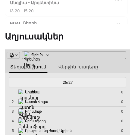
Ֆլիկ. ««Ռեալի» դեմ
Անգլիա - Արգենտինա
խաղը բոլորովին այլ
13:20 - 15:20
բան է»
GOAT. Ռեգբի
15:20 - 15:45
Աղյուսակներ
16:18 / 11.01.2026
• Թենիս
Հոնկոնգ. Խաչանովը և
ԱԱ-2026, Փլեյ-օֆֆ, կիսաեզրափակիչ.
Ռուբլյովը պարտվեցին
Ֆրանսիա - Իսպանիա
զուգախաղի
եզրափակիչում
15:45 - 17:40
Փ/Ֆ Ակումբների աշխարհ
15:45 / 11.01.2026
• Թենիս
17:40 - 18:35
Սաբալենկան
երկրորդ տարին
անընդմեջ հաղթել է
Լա լիգայի ստադիոնները
Բրիսբենի մրցաշարում
18:35 - 18:45
14:49 / 11.01.2026
• Թենիս
GOAT. Ֆորմուլա 1-ի ավտոարշավորդներ
Մեդվեդևը` Բրիսբենի