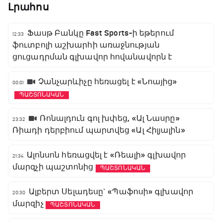
Լրահոս
Ֆասթ Բանկը Fast Sports-ի եթերում
12:33
ֆուտբոլի աշխարհի առաջնության
ցուցադրման գլխավոր հովանավորն է
Չանչարևիչը հեռացել է «Նոայից»
00:01
ՊԱՇՏՈՆԱԿԱՆ
Ռոնալդուն գոլ խփեց, «Ալ Նասրը»
23:32
Ռիադի դերբիում պարտվեց «Ալ Հիլյալին»
Ալոնսոն հեռացվել է «Ռեալի» գլխավոր
21:34
մարզչի պաշտոնից
ՊԱՇՏՈՆԱԿԱՆ
Ալբերտ Սելադեսը` «Պաֆոսի» գլխավոր
20:30
մարզիչ
ՊԱՇՏՈՆԱԿԱՆ