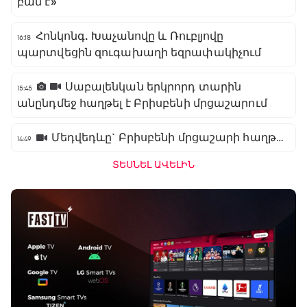
բան է»
Հոնկոնգ. Խաչանովը և Ռուբլյովը
16:18
պարտվեցին զուգախաղի եզրափակիչում
Սաբալենկան երկրորդ տարին
15:45
անընդմեջ հաղթել է Բրիսբենի մրցաշարում
Մեդվեդևը` Բրիսբենի մրցաշարի հաղթող
14:49
ՏԵՍՆԵԼ ԱՎԵԼԻՆ