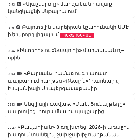
«Ալաշկերտը» մարզական հավաք
19:53
կանցկացնի Անթալիայում
Բալոտելին կարեիրան կշարունակի ԱՄԷ-
13:51
ի երկրորդ լիգայում
ՊԱՇՏՈՆԱԿԱՆ
«Ինտերի» ու «Նապոլիի» մարտական ոչ-
01:54
ոքին
«Բարսան» համառ ու գոլառատ
01:03
պայքարում հաղթեց «Ռեալին»` դառնալով
Իսպանիայի Սուպերգավաթակիր
Անգլիայի գավաթ. «Ման. Յունայթեդը»
23:13
պարտվեց` դուրս մնալով պայքարից
«Բավարիան» 8 գոլ խփեց` 2026-ի առաջին
22:27
խաղում տանելով ջախջախիչ հաղթանակ