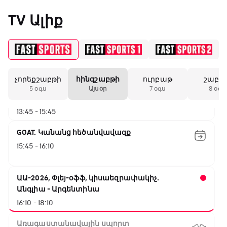
12:55 - 13:20
TV Ալիք
Փ/Ֆ Ակումբների աշխարհ
13:20 - 13:45
չորեքշաբթի
հինգշաբթի
ուրբաթ
շաբա
ԱԱ-2026, Փլեյ-օֆֆ, կիսաեզրափակիչ.
5 օգս
Այսօր
7 օգս
8 օգս
Ֆրանսիա - Իսպանիա
13:45 - 15:45
GOAT. Կանանց հեծանվավազք
15:45 - 16:10
ԱԱ-2026, Փլեյ-օֆֆ, կիսաեզրափակիչ.
Անգլիա - Արգենտինա
16:10 - 18:10
Առագաստանավային սպորտ