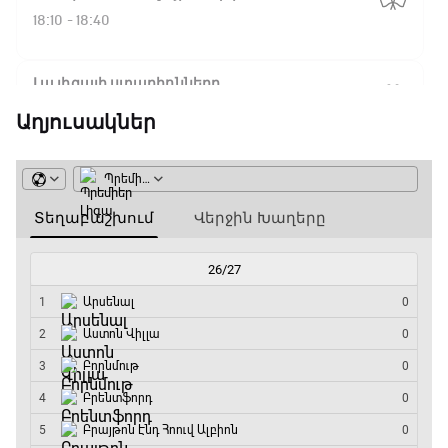
18:10 - 18:40
Լա լիգայի ստադիոնները
18:40 - 18:50
Աղյուսակներ
ԱԱ-2026, Փլեյ-օֆֆ, 3-րդ տեղի խաղ.
Ֆրանսիա - Անգլիա
18:50 - 21:10
Փ/Ֆ Ամեն ինչ կամ ոչինչ. Մանչեսթեր Սիթի
21:10 - 23:45
Մշակույթ և ֆուտբոլ
23:45 - 00:00