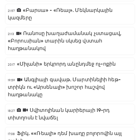
«Բարսա» - «Ռեալ». Մեկնարկային
21:57
կազմերը
Ռանոսը խաղաժամանակ չստացավ,
21:13
«Բորուսիան» տարին սկսեց վստահ
հաղթանակով
«Միլանի» երկրորդ անընդմեջ ոչ-ոքին
20:17
Անգլիայի գավաթ. Մարտինելիի հեթ-
19:59
տրիկն ու «Արսենալի» խոշոր հաշվով
հաղթանակը
Սվիտոլինան կարիերայի 19-րդ
18:27
տիտղոսն է նվաճել
Ֆլիկ. ««Ռեալի» դեմ խաղը բոլորովին այլ
17:08