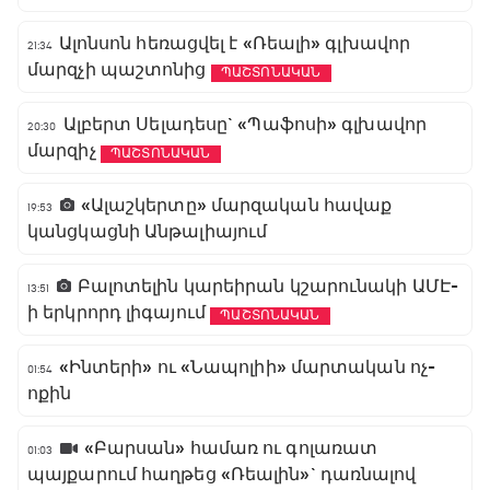
Ալոնսոն հեռացվել է «Ռեալի» գլխավոր
21:34
մարզչի պաշտոնից
ՊԱՇՏՈՆԱԿԱՆ
Ալբերտ Սելադեսը` «Պաֆոսի» գլխավոր
20:30
մարզիչ
ՊԱՇՏՈՆԱԿԱՆ
«Ալաշկերտը» մարզական հավաք
19:53
կանցկացնի Անթալիայում
Բալոտելին կարեիրան կշարունակի ԱՄԷ-
13:51
ի երկրորդ լիգայում
ՊԱՇՏՈՆԱԿԱՆ
«Ինտերի» ու «Նապոլիի» մարտական ոչ-
01:54
ոքին
«Բարսան» համառ ու գոլառատ
01:03
պայքարում հաղթեց «Ռեալին»` դառնալով