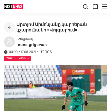
Արտյոմ Սիմոնյանը կարիերան
կշարունակի «Վոլգարում»
Հեղինակ
nune.grigoryan
00:00 / 17.08.2021
•
ՍՊՈՐՏ
ՊԱՇՏՈՆԱԿԱՆ