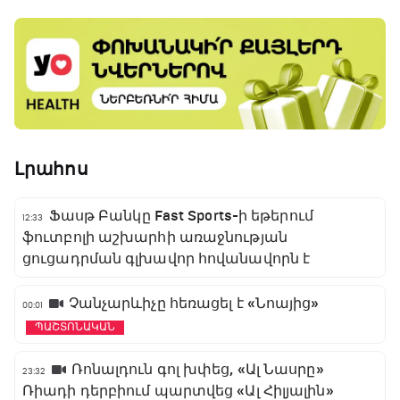
Լրահոս
Ֆասթ Բանկը Fast Sports-ի եթերում
12:33
ֆուտբոլի աշխարհի առաջնության
ցուցադրման գլխավոր հովանավորն է
Չանչարևիչը հեռացել է «Նոայից»
00:01
ՊԱՇՏՈՆԱԿԱՆ
Ռոնալդուն գոլ խփեց, «Ալ Նասրը»
23:32
Ռիադի դերբիում պարտվեց «Ալ Հիլյալին»