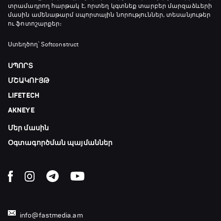
տրամադրող հարթակ է, որտեղ կգտնեք տարբեր մարզաձևերի
19:35 - 19:45
մասին ամենաթարմ սպորտային նորություններ, տեսանյութեր
ու ֆոտոշարքեր։
Թենիս. Մոնրեալ Մասթերս
Ստեղծող՝ Softconstruct
19:45 - 21:45
ՍՊՈՐՏ
ՄՇԱԿՈՒՅԹ
Փ/Ֆ Ամեն ինչ կամ ոչինչ. Նոր զելանդական
LIFETECH
«Օլ Բլեքսը»
21:45 - 00:00
AKNEYE
Մեր մասին
Օգտագործման պայմաններ
info@fastmedia.am