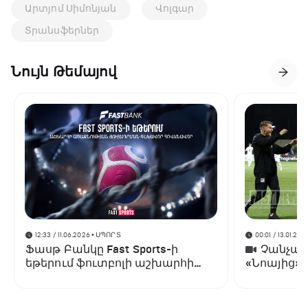
Արտյոմ Սիմոնյան
Վոլգար
Տրանսֆերներ
Նույն Թեմայով
12:33 / 11.06.2026
• ՍՊՈՐՏ
00:01 / 13.01.202
Ֆասթ Բանկը Fast Sports-ի
Չանչարև
եթերում ֆուտբոլի աշխարհի
«Նոայից»
առաջնության ցուցադրման
գլխավոր հովանավորն է