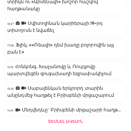
տրիկն ու «Արսենալի» խոշոր հաշվով
հաղթանակը
Սվիտոլինան կարիերայի 19-րդ
18:27
տիտղոսն է նվաճել
Ֆլիկ. ««Ռեալի» դեմ խաղը բոլորովին այլ
17:08
բան է»
Հոնկոնգ. Խաչանովը և Ռուբլյովը
16:18
պարտվեցին զուգախաղի եզրափակիչում
Սաբալենկան երկրորդ տարին
15:45
անընդմեջ հաղթել է Բրիսբենի մրցաշարում
Մեդվեդևը` Բրիսբենի մրցաշարի հաղթող
14:49
ՏԵՍՆԵԼ ԱՎԵԼԻՆ