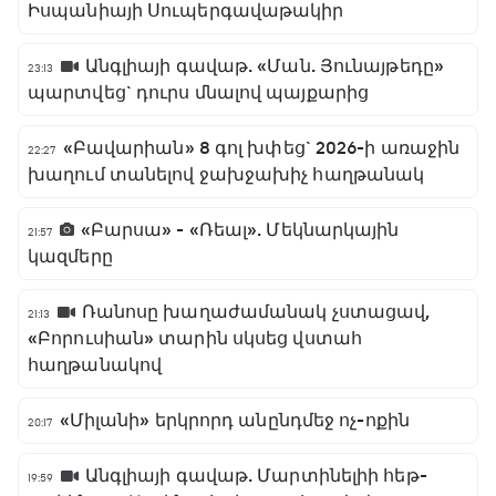
Իսպանիայի Սուպերգավաթակիր
Անգլիայի գավաթ. «Ման. Յունայթեդը»
23:13
պարտվեց` դուրս մնալով պայքարից
«Բավարիան» 8 գոլ խփեց` 2026-ի առաջին
22:27
խաղում տանելով ջախջախիչ հաղթանակ
«Բարսա» - «Ռեալ». Մեկնարկային
21:57
կազմերը
Ռանոսը խաղաժամանակ չստացավ,
21:13
«Բորուսիան» տարին սկսեց վստահ
հաղթանակով
«Միլանի» երկրորդ անընդմեջ ոչ-ոքին
20:17
Անգլիայի գավաթ. Մարտինելիի հեթ-
19:59