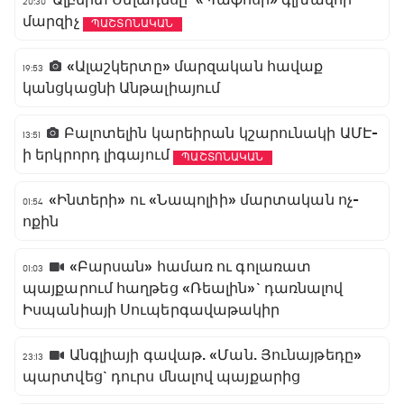
20:30
մարզիչ
ՊԱՇՏՈՆԱԿԱՆ
«Ալաշկերտը» մարզական հավաք
19:53
կանցկացնի Անթալիայում
Բալոտելին կարեիրան կշարունակի ԱՄԷ-
13:51
ի երկրորդ լիգայում
ՊԱՇՏՈՆԱԿԱՆ
«Ինտերի» ու «Նապոլիի» մարտական ոչ-
01:54
ոքին
«Բարսան» համառ ու գոլառատ
01:03
պայքարում հաղթեց «Ռեալին»` դառնալով
Իսպանիայի Սուպերգավաթակիր
Անգլիայի գավաթ. «Ման. Յունայթեդը»
23:13
պարտվեց` դուրս մնալով պայքարից