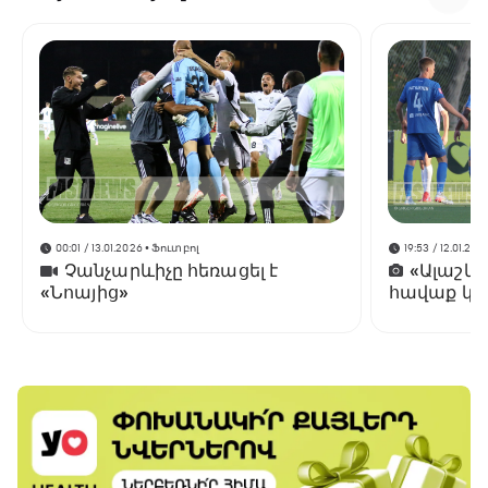
00:01 / 13.01.2026
• Ֆուտբոլ
19:53 / 12.01.202
Չանչարևիչը հեռացել է
«Ալաշկ
«Նոայից»
հավաք կա
Անթալիայ