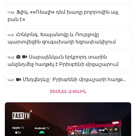
Ֆլիկ. ««Ռեալի» դեմ խաղը բոլորովին այլ
17:08
բան է»
Հոնկոնգ. Խաչանովը և Ռուբլյովը
16:18
պարտվեցին զուգախաղի եզրափակիչում
Սաբալենկան երկրորդ տարին
15:45
անընդմեջ հաղթել է Բրիսբենի մրցաշարում
Մեդվեդևը` Բրիսբենի մրցաշարի հաղթող
14:49
ՏԵՍՆԵԼ ԱՎԵԼԻՆ
Բացօթյա մարզական շոու