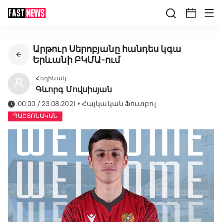
Արթուր Սերոբյանը հանդես կգա
Երևանի ԲԿՄԱ-ում
Հեղինակ
Գևորգ Մովսիսյան
00:00 / 23.08.2021
•
Հայկական Ֆուտբոլ
ՊԱՇՏՈՆԱԿԱՆ