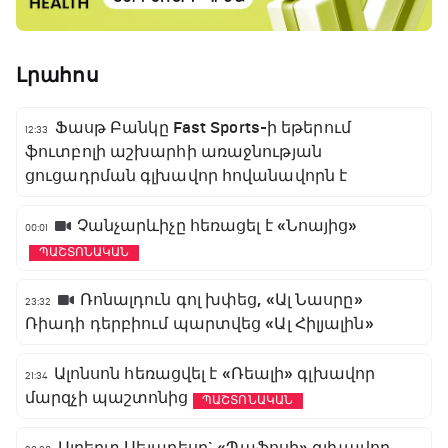
Լրահոս
Ֆասթ Բանկը Fast Sports-ի եթերում
12:33
ֆուտբոլի աշխարհի առաջնության
ցուցադրման գլխավոր հովանավորն է
Չանչարևիչը հեռացել է «Նոայից»
00:01
ՊԱՇՏՈՆԱԿԱՆ
Ռոնալդուն գոլ խփեց, «Ալ Նասրը»
23:32
Ռիադի դերբիում պարտվեց «Ալ Հիլյալին»
Ալոնսոն հեռացվել է «Ռեալի» գլխավոր
21:34
մարզչի պաշտոնից
ՊԱՇՏՈՆԱԿԱՆ
Ալբերտ Սելադեսը` «Պաֆոսի» գլխավոր