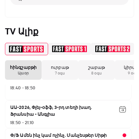
15:45 - 16:10
ԱԱ-2026, Փլեյ-օֆֆ, կիսաեզրափակիչ.
TV Ալիք
Անգլիա - Արգենտինա
16:10 - 18:10
Առագաստանավային սպորտ
18:10 - 18:40
հինգշաբթի
ուրբաթ
շաբաթ
կիրա
Այսօր
7 օգս
8 օգս
9 օգս
Լա լիգայի ստադիոնները
18:40 - 18:50
ԱԱ-2026, Փլեյ-օֆֆ, 3-րդ տեղի խաղ.
Ֆրանսիա - Անգլիա
18:50 - 21:10
Փ/Ֆ Ամեն ինչ կամ ոչինչ. Մանչեսթեր Սիթի