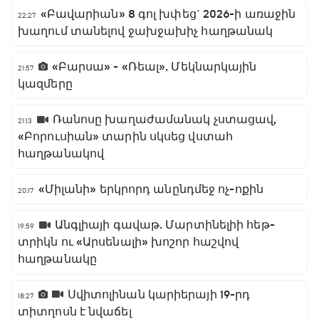
«Բավարիան» 8 գոլ խփեց` 2026-ի առաջին
22:27
խաղում տանելով ջախջախիչ հաղթանակ
«Բարսա» - «Ռեալ». Մեկնարկային
21:57
կազմերը
Ռանոսը խաղաժամանակ չստացավ,
21:13
«Բորուսիան» տարին սկսեց վստահ
հաղթանակով
«Միլանի» երկրորդ անընդմեջ ոչ-ոքին
20:17
Անգլիայի գավաթ. Մարտինելիի հեթ-
19:59
տրիկն ու «Արսենալի» խոշոր հաշվով
հաղթանակը
Սվիտոլինան կարիերայի 19-րդ
18:27
տիտղոսն է նվաճել