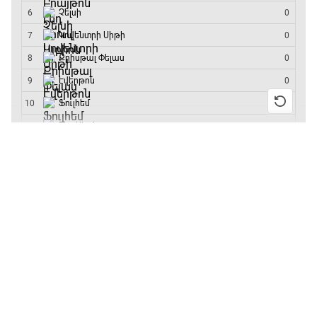
մրցաշարի հաղթող
19:40 - 20:10
Ֆուտբոլի ազգեր
20:10 - 21:00
13:55 / 11.01.2026
• Թենիս
Բուբլիկը հաղթեց
Հոնկոնգի մրցաշարում
Փ/Ֆ Մաքս Ֆերստապեն. Չեմպիոնի
և կարիերայում
անատոմիա
առաջին անգամ կլինի
10-րդը
21:00 - 23:20
12:39 / 11.01.2026
• Ֆուտբոլ
Առագաստանավային սպորտ
Անգլիայի գավաթ.
23:20 - 23:45
«Չելսին» Ռոսենյորի
գլխավորությամբ
առաջին խաղում
Մշակույթ և ֆուտբոլ
հաղթել է
23:45 - 00:00
11:38 / 11.01.2026
• Ֆուտբոլ
Ինչ դիտել այսօր