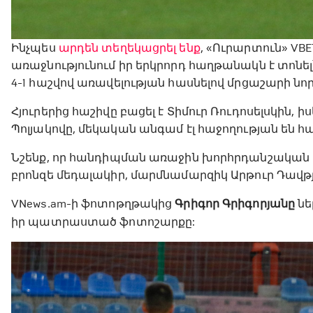
Ինչպես
արդեն տեղեկացրել ենք
, «Ուրարտուն» VB
առաջնությունում իր երկրորդ հաղթանակն է տոնե
4-1 հաշվով առավելության հասնելով մրցաշարի ն
Հյուրերից հաշիվը բացել է Տիմուր Ռուդոսելսկին, 
Պոլյակովը, մեկական անգամ էլ հաջողության են հա
Նշենք, որ հանդիպման առաջին խորհրդանշական
բրոնզե մեդալակիր, մարմնամարզիկ Արթուր Դավթ
VNews․am-ի ֆոտոթղթակից
Գրիգոր Գրիգորյանը
նե
իր պատրաստած ֆոտոշարքը: