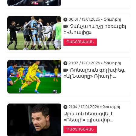
առաջնության
ցուցադրման գլխավոր
հովանավորն է
00:01 / 13.01.2026
• Ֆուտբոլ
Չանչարևիչը հեռացել
է «Նոայից»
ՊԱՇՏՈՆԱԿԱՆ
23:32 / 12.01.2026
• Ֆուտբոլ
Ռոնալդուն գոլ խփեց,
«Ալ Նասրը» Ռիադի
դերբիում պարտվեց «Ալ
Հիլյալին»
21:34 / 12.01.2026
• Ֆուտբոլ
Ալոնսոն հեռացվել է
«Ռեալի» գլխավոր
մարզչի պաշտոնից
ՊԱՇՏՈՆԱԿԱՆ