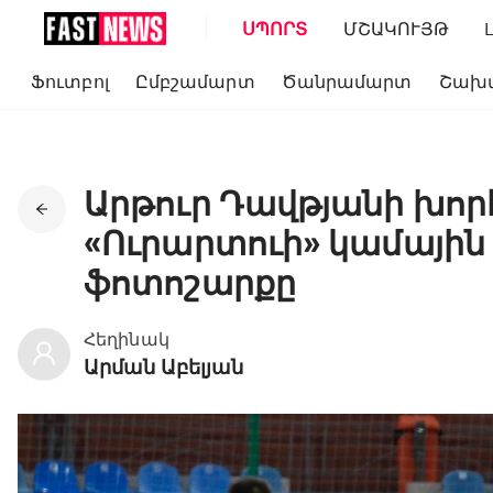
ՍՊՈՐՏ
ՄՇԱԿՈՒՅԹ
Ֆուտբոլ
Ըմբշամարտ
Ծանրամարտ
Շախ
Արթուր Դավթյանի խո
«Ուրարտուի» կամային
ֆոտոշարքը
Հեղինակ
Արման Աբելյան