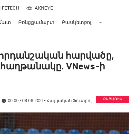
LIFETECH
AKNEYE
մատ
Բռնցքամարտ
Բասկետբոլ
րհրդանշական հարվածը,
 հաղթանակը․ VNews-ի
ԲԱՑԱՌԻԿ
00:00 / 08.08.2021
•
Հայկական Ֆուտբոլ