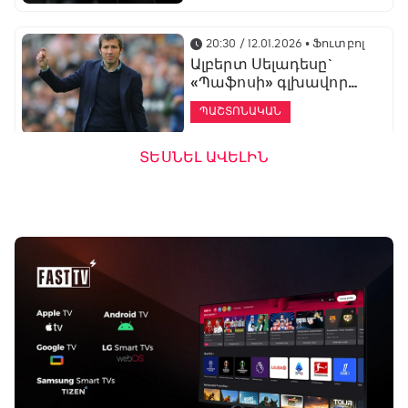
20:30 / 12.01.2026
• Ֆուտբոլ
Ալբերտ Սելադեսը`
«Պաֆոսի» գլխավոր
մարզիչ
ՊԱՇՏՈՆԱԿԱՆ
ՏԵՍՆԵԼ ԱՎԵԼԻՆ
19:53 / 12.01.2026
• Ֆուտբոլ
«Ալաշկերտը»
մարզական հավաք
կանցկացնի
Անթալիայում
13:51 / 12.01.2026
• Ֆուտբոլ
Բալոտելին
կարեիրան կշարունակի
ԱՄԷ-ի երկրորդ լիգայում
ՊԱՇՏՈՆԱԿԱՆ