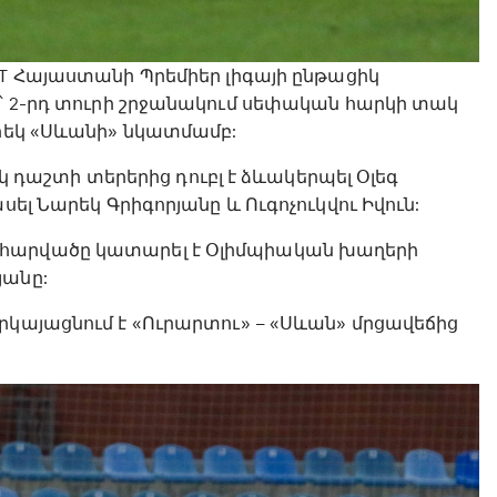
ET Հայաստանի Պրեմիեր լիգայի ընթացիկ
լ՝ 2-րդ տուրի շրջանակում սեփական հարկի տակ
որեկ «Սևանի» նկատմամբ:
իսկ դաշտի տերերից դուբլ է ձևակերպել Օլեգ
սել Նարեկ Գրիգորյանը և Ուգոչուկվու Իվուն:
 հարվածը կատարել է Օլիմպիական խաղերի
յանը:
րկայացնում է «Ուրարտու» – «Սևան» մրցավեճից