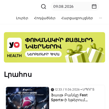
Լուրեր
Հոդվածներ
Հարցազրույցներ
Լրահոս
12:33 / 11.06.2026
• ՍՊՈՐՏ
Ֆասթ Բանկը Fast
Sports-ի եթերում
ֆուտբոլի աշխարհի