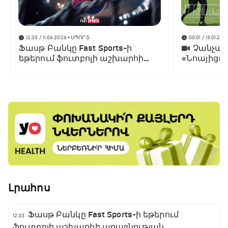
12:33 / 11.06.2026
• ՍՊՈՐՏ
00:01 / 13.01.202
Ֆասթ Բանկը Fast Sports-ի
Չանչարև
եթերում ֆուտբոլի աշխարհի
«Նոայից»
առաջնության ցուցադրման
գլխավոր հովանավորն է
Լրահոս
Ֆասթ Բանկը Fast Sports-ի եթերում
12:33
ֆուտբոլի աշխարհի առաջնության