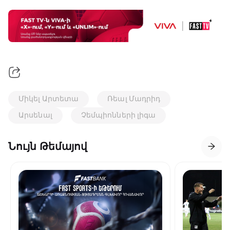
Միկել Արտետա
Ռեալ Մադրիդ
Արսենալ
Չեմպիոնների լիգա
Նույն Թեմայով