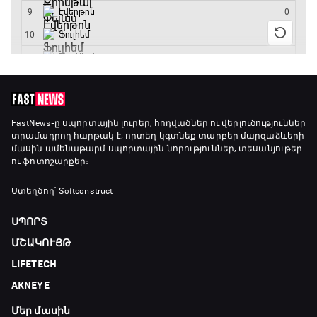
FastNews
-ը սպորտային լուրեր, հոդվածներ ու վերլուծություններ
տրամադրող հարթակ է, որտեղ կգտնեք տարբեր մարզաձևերի
մասին ամենաթարմ սպորտային նորություններ, տեսանյութեր
ու ֆոտոշարքեր։
Ստեղծող՝ Softconstruct
ՍՊՈՐՏ
ՄՇԱԿՈՒՅԹ
LIFETECH
AKNEYE
Մեր մասին