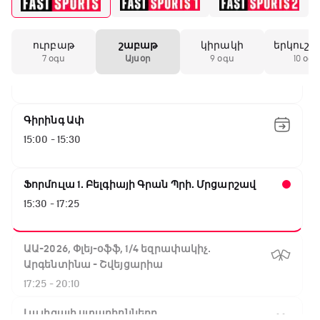
Նորվեգիա - Անգլիա
11:45 - 14:30
ուրբաթ
շաբաթ
կիրակի
երկուշա
GOAT. Մարզիչներ
7 օգս
Այսօր
9 օգս
10 օգս
14:30 - 15:00
Գիրինգ Ափ
15:00 - 15:30
Ֆորմուլա 1. Բելգիայի Գրան Պրի. Մրցարշավ
15:30 - 17:25
ԱԱ-2026, Փլեյ-օֆֆ, 1/4 եզրափակիչ.
Արգենտինա - Շվեյցարիա
17:25 - 20:10
Լա լիգայի ստադիոնները