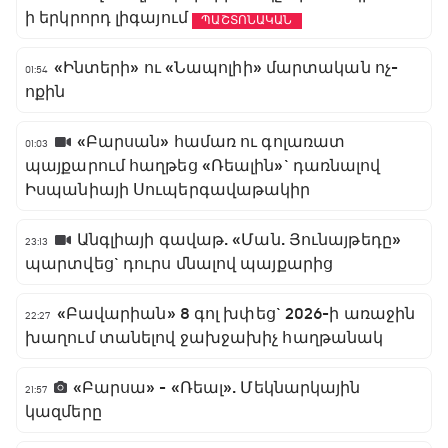
ի երկրորդ լիգայում
ՊԱՇՏՈՆԱԿԱՆ
«Ինտերի» ու «Նապոլիի» մարտական ոչ-
01:54
ոքին
«Բարսան» համառ ու գոլառատ
01:03
պայքարում հաղթեց «Ռեալին»` դառնալով
Իսպանիայի Սուպերգավաթակիր
Անգլիայի գավաթ. «Ման. Յունայթեդը»
23:13
պարտվեց` դուրս մնալով պայքարից
«Բավարիան» 8 գոլ խփեց` 2026-ի առաջին
22:27
խաղում տանելով ջախջախիչ հաղթանակ
«Բարսա» - «Ռեալ». Մեկնարկային
21:57
կազմերը