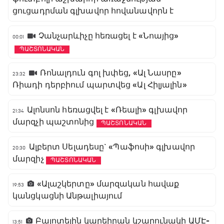
ցուցադրման գլխավոր հովանավորն է
Չանչարևիչը հեռացել է «Նոայից»
00:01
ՊԱՇՏՈՆԱԿԱՆ
Ռոնալդուն գոլ խփեց, «Ալ Նասրը»
23:32
Ռիադի դերբիում պարտվեց «Ալ Հիլյալին»
Ալոնսոն հեռացվել է «Ռեալի» գլխավոր
21:34
մարզչի պաշտոնից
ՊԱՇՏՈՆԱԿԱՆ
Ալբերտ Սելադեսը` «Պաֆոսի» գլխավոր
20:30
մարզիչ
ՊԱՇՏՈՆԱԿԱՆ
«Ալաշկերտը» մարզական հավաք
19:53
կանցկացնի Անթալիայում
Բալոտելին կարեիրան կշարունակի ԱՄԷ-
13:51