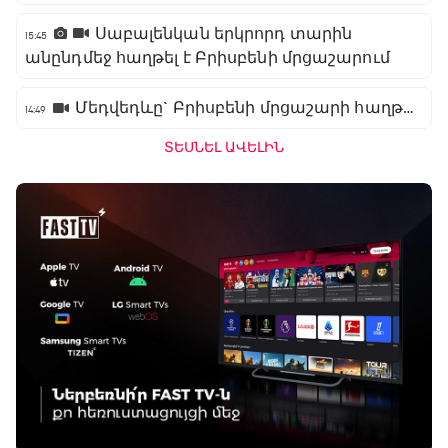
Սաբալենկան երկրորդ տարին
15:45
անընդմեջ հաղթել է Բրիսբենի մրցաշարում
Մեդվեդևը` Բրիսբենի մրցաշարի հաղթող
14:49
ՏԵՍՆԵԼ ԱՎԵԼԻՆ