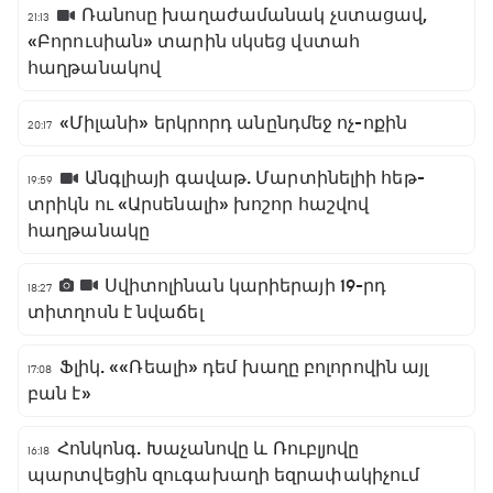
Ռանոսը խաղաժամանակ չստացավ,
21:13
«Բորուսիան» տարին սկսեց վստահ
հաղթանակով
«Միլանի» երկրորդ անընդմեջ ոչ-ոքին
20:17
Անգլիայի գավաթ. Մարտինելիի հեթ-
19:59
տրիկն ու «Արսենալի» խոշոր հաշվով
հաղթանակը
Սվիտոլինան կարիերայի 19-րդ
18:27
տիտղոսն է նվաճել
Ֆլիկ. ««Ռեալի» դեմ խաղը բոլորովին այլ
17:08
բան է»
Հոնկոնգ. Խաչանովը և Ռուբլյովը
16:18
պարտվեցին զուգախաղի եզրափակիչում