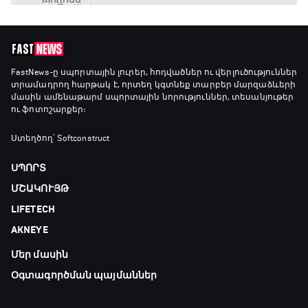
17:40 - 18:35
Լա լիգայի ստադիոնները
18:35 - 18:45
FastNews
-ը սպորտային լուրեր, հոդվածներ ու վերլուծություններ
տրամադրող հարթակ է, որտեղ կգտնեք տարբեր մարզաձևերի
մասին ամենաթարմ սպորտային նորություններ, տեսանյութեր
ու ֆոտոշարքեր։
GOAT. Ֆորմուլա 1-ի ավտոարշավորդներ
18:45 - 19:10
Ստեղծող՝ Softconstruct
ՍՊՈՐՏ
Ֆորմուլա 1. Հունգարիայի Գրան Պրի.
ՄՇԱԿՈՒՅԹ
Մրցարշավ
LIFETECH
19:10 - 21:30
AKNEYE
ԱԱ-2026, Փլեյ-օֆֆ, եզրափակիչ. Իսպանիա -
Արգենտինա
Մեր մասին
21:30 - 00:00
Օգտագործման պայմաններ