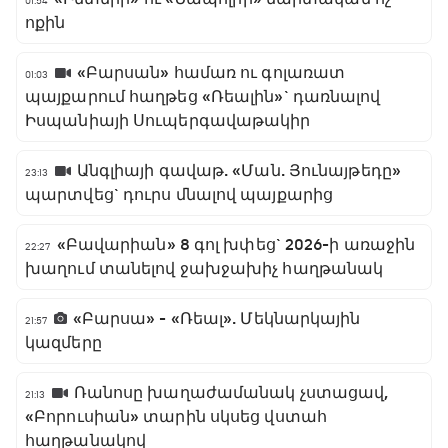
01:54
ոքին
«Բարսան» համառ ու գոլառատ
01:03
պայքարում հաղթեց «Ռեալին»` դառնալով
Իսպանիայի Սուպերգավաթակիր
Անգլիայի գավաթ. «Ման. Յունայթեդը»
23:13
պարտվեց` դուրս մնալով պայքարից
«Բավարիան» 8 գոլ խփեց` 2026-ի առաջին
22:27
խաղում տանելով ջախջախիչ հաղթանակ
«Բարսա» - «Ռեալ». Մեկնարկային
21:57
կազմերը
Ռանոսը խաղաժամանակ չստացավ,
21:13
«Բորուսիան» տարին սկսեց վստահ
հաղթանակով