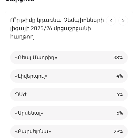
Ո՞ր թիմը կդառնա Չեմպիոնների
Ո՞ր առաջնությունն եք
Հայկական քանի՞ թիմ
Ո՞ր հավաքականը կհաղթի
Ո՞ր թիմը կնվաճի Չեմպիոնների
Ո՞ր հավաքականը կհաղթի
Որտե՞ղ կշարունակի կարիերան
Քանի՞ հաղթանակ կտոնի
Ո՞ր թիմը կնվաճի Չեմպիոնների
Որտե՞ղ կշարունակի կարիերան
լիգայի 2025/26 մրցաշրջանի
ամենաշատը սիրում
եվրագավաթային հիմնական
Ազգերի լիգան
լիգայի գավաթը
աշխարհի առաջնությունում
Կրիշտիանու Ռոնալդուն
Հայաստանի հավաքականը
լիգայի գավաթն ընթացիկ
Կիլիան Մբապեն
հաղթող
մրցաշարի ուղեգիր կնվաճի
հունիսյան խաղերում
մրցաշրջանում
Անգլիայի Պրեմիեր լիգա
Իսպանիա
«Մանչեսթեր Սիթի»
Արգենտինա
Կմնա «Մանչեսթեր Յունայթեդում»
Մադրիդի «Ռեալում»
40
29
72
56
18
10
%
%
%
%
%
%
«Ռեալ Մադրիդ»
1
0
«Մանչեսթեր Սիթի»
38
45
22
19
%
%
%
%
Իսպանիայի Լա լիգա
Իտալիա
«Բավարիա»
Բրազիլիա
ՊՍԺ-ում
ՊՍԺ-ում
38
14
31
8
6
5
%
%
%
%
%
%
«Լիվերպուլ»
2
1
«Ռեալ Մադրիդ»
55
14
31
4
%
%
%
%
Իտալիայի Ա Սերիա
Նիդերլանդներ
ՊՍԺ
Ֆրանսիա
«Բավարիայում»
Այլ ակումբում
18
18
13
7
4
9
%
%
%
%
%
%
ՊՍԺ
3
2
«Լիվերպուլ»
28
19
4
6
%
%
%
%
Գերմանիայի Բունդեսլիգա
Խորվաթիա
«Լիվերպուլ»
Անգլիա
«Չելսիում»
«Արսենալում»
13
3
3
4
7
5
%
%
%
%
%
%
«Արսենալ»
4
3
«Վիլյառեալ»
12
6
6
4
%
%
%
%
Ֆրանսիայի Լիգա 1
«Ռեալ Մադրիդ»
Գերմանիա
Այլ ակումբում
74
31
3
2
%
%
%
%
«Բարսելոնա»
Ոչ մի
4
28
29
10
%
%
%