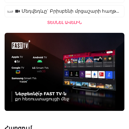
Մեդվեդևը` Բրիսբենի մրցաշարի հաղթող
14:49
ՏԵՍՆԵԼ ԱՎԵԼԻՆ
Հարցում