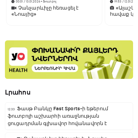
00:01 / 13.01.2026
• Ֆուտբոլ
19:53 / 12.01.202
Չանչարևիչը հեռացել է
«Ալաշկ
«Նոայից»
հավաք կա
Անթալիայ
Լրահոս
Ֆասթ Բանկը Fast Sports-ի եթերում
12:33
ֆուտբոլի աշխարհի առաջնության
ցուցադրման գլխավոր հովանավորն է