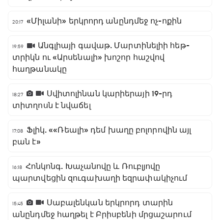
«Միլանի» երկրորդ անընդմեջ ոչ-ոքին
20:17
Անգլիայի գավաթ. Մարտինելիի հեթ-
19:59
տրիկն ու «Արսենալի» խոշոր հաշվով
հաղթանակը
Սվիտոլինան կարիերայի 19-րդ
18:27
տիտղոսն է նվաճել
Ֆլիկ. ««Ռեալի» դեմ խաղը բոլորովին այլ
17:08
բան է»
Հոնկոնգ. Խաչանովը և Ռուբլյովը
16:18
պարտվեցին զուգախաղի եզրափակիչում
Սաբալենկան երկրորդ տարին
15:45
անընդմեջ հաղթել է Բրիսբենի մրցաշարում