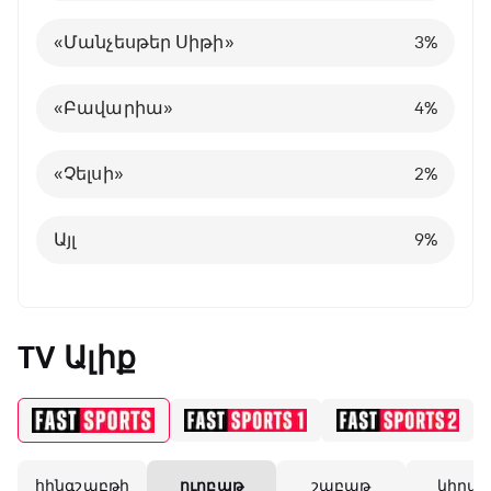
Հայաստանի Պրեմիեր լիգա
«Նապոլի»
Իսպանիա
10
5
4
%
%
%
«Մանչեսթեր Սիթի»
3
%
Այլ
Պորտուգալիա
24
8
%
%
«Բավարիա»
4
%
Բելգիա
1
%
«Չելսի»
2
%
Այլ
8
%
Այլ
9
%
TV Ալիք
հինգշաբթի
ուրբաթ
շաբաթ
կիրա