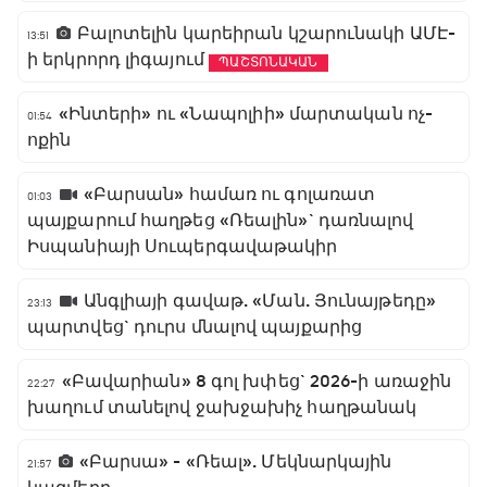
Բալոտելին կարեիրան կշարունակի ԱՄԷ-
13:51
ի երկրորդ լիգայում
ՊԱՇՏՈՆԱԿԱՆ
«Ինտերի» ու «Նապոլիի» մարտական ոչ-
01:54
ոքին
«Բարսան» համառ ու գոլառատ
01:03
պայքարում հաղթեց «Ռեալին»` դառնալով
Իսպանիայի Սուպերգավաթակիր
Անգլիայի գավաթ. «Ման. Յունայթեդը»
23:13
պարտվեց` դուրս մնալով պայքարից
«Բավարիան» 8 գոլ խփեց` 2026-ի առաջին
22:27
խաղում տանելով ջախջախիչ հաղթանակ
«Բարսա» - «Ռեալ». Մեկնարկային
21:57