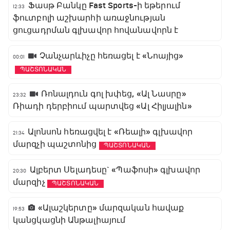
Ֆասթ Բանկը Fast Sports-ի եթերում
12:33
ֆուտբոլի աշխարհի առաջնության
ցուցադրման գլխավոր հովանավորն է
Չանչարևիչը հեռացել է «Նոայից»
00:01
ՊԱՇՏՈՆԱԿԱՆ
Ռոնալդուն գոլ խփեց, «Ալ Նասրը»
23:32
Ռիադի դերբիում պարտվեց «Ալ Հիլյալին»
Ալոնսոն հեռացվել է «Ռեալի» գլխավոր
21:34
մարզչի պաշտոնից
ՊԱՇՏՈՆԱԿԱՆ
Ալբերտ Սելադեսը` «Պաֆոսի» գլխավոր
20:30
մարզիչ
ՊԱՇՏՈՆԱԿԱՆ
«Ալաշկերտը» մարզական հավաք
19:53
կանցկացնի Անթալիայում