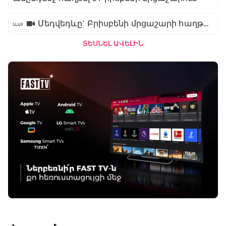
Մեդվեդևը` Բրիսբենի մրցաշարի հաղթող
14:49
ՏԵՍՆԵԼ ԱՎԵԼԻՆ