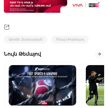
Արսեն Զախարյան
Ռեալ Սոսյեդադ
Նույն Թեմայով