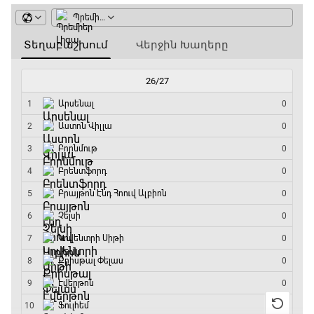
ԱԱ-2026, Փլեյ-օֆֆ, կիսաեզրափակիչ.
Ֆրանսիա - Իսպանիա
15:45 - 17:40
Փ/Ֆ Ակումբների աշխարհ
17:40 - 18:35
Լա լիգայի ստադիոնները
18:35 - 18:45
GOAT. Ֆորմուլա 1-ի ավտոարշավորդներ
18:45 - 19:10
Ֆորմուլա 1. Հունգարիայի Գրան Պրի.
Մրցարշավ
19:10 - 21:30