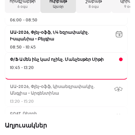
հինգշաբթի
ուրբաթ
շաբաթ
կիրա
ԱԱ-2026, Փլեյ-օֆֆ, 1/16 եզրափակիչ.
6 օգս
Այսօր
8 օգս
9 օգս
Ավստրալիա - Եգիպտոս
06:00 - 08:50
ԱԱ-2026, Փլեյ-օֆֆ, 1/4 եզրափակիչ.
Իսպանիա - Բելգիա
08:50 - 10:45
Փ/Ֆ Ամեն ինչ կամ ոչինչ. Մանչեսթեր Սիթի
10:45 - 13:20
ԱԱ-2026, Փլեյ-օֆֆ, կիսաեզրափակիչ.
Անգլիա - Արգենտինա
13:20 - 15:20
GOAT. Ռեգբի
15:20 - 15:45
Աղյուսակներ