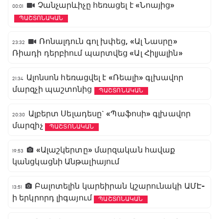
Չանչարևիչը հեռացել է «Նոայից»
00:01
ՊԱՇՏՈՆԱԿԱՆ
Ռոնալդուն գոլ խփեց, «Ալ Նասրը»
23:32
Ռիադի դերբիում պարտվեց «Ալ Հիլյալին»
Ալոնսոն հեռացվել է «Ռեալի» գլխավոր
21:34
մարզչի պաշտոնից
ՊԱՇՏՈՆԱԿԱՆ
Ալբերտ Սելադեսը` «Պաֆոսի» գլխավոր
20:30
մարզիչ
ՊԱՇՏՈՆԱԿԱՆ
«Ալաշկերտը» մարզական հավաք
19:53
կանցկացնի Անթալիայում
Բալոտելին կարեիրան կշարունակի ԱՄԷ-
13:51
ի երկրորդ լիգայում
ՊԱՇՏՈՆԱԿԱՆ