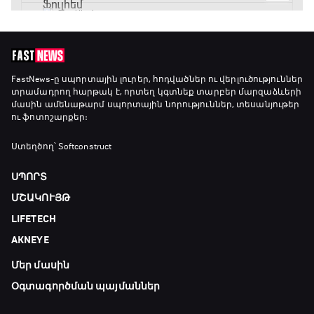
ԱԱ-2026, Փլեյ-օֆֆ, եզրափակիչ. Իսպանիա -
Արգենտինա
21:30 - 00:00
FastNews
-ը սպորտային լուրեր, հոդվածներ ու վերլուծություններ
տրամադրող հարթակ է, որտեղ կգտնեք տարբեր մարզաձևերի
մասին ամենաթարմ սպորտային նորություններ, տեսանյութեր
ու ֆոտոշարքեր։
Ստեղծող՝ Softconstruct
ՍՊՈՐՏ
ՄՇԱԿՈՒՅԹ
LIFETECH
AKNEYE
Մեր մասին
Օգտագործման պայմաններ