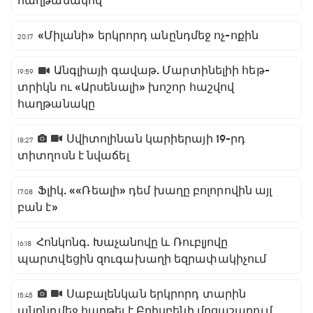
հաղթանակով
«Միլանի» երկրորդ անընդմեջ ոչ-ոքին
20:17
Անգլիայի գավաթ. Մարտինելիի հեթ-
19:59
տրիկն ու «Արսենալի» խոշոր հաշվով
հաղթանակը
Սվիտոլինան կարիերայի 19-րդ
18:27
տիտղոսն է նվաճել
Ֆլիկ. ««Ռեալի» դեմ խաղը բոլորովին այլ
17:08
բան է»
Հոնկոնգ. Խաչանովը և Ռուբլյովը
16:18
պարտվեցին զուգախաղի եզրափակիչում
Սաբալենկան երկրորդ տարին
15:45
անընդմեջ հաղթել է Բրիսբենի մրցաշարում