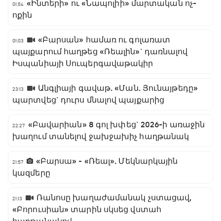
«Ինտերի» ու «Նապոլիի» մարտական ոչ-
01:54
ոքին
«Բարսան» համառ ու գոլառատ
01:03
պայքարում հաղթեց «Ռեալին»` դառնալով
Իսպանիայի Սուպերգավաթակիր
Անգլիայի գավաթ. «Ման. Յունայթեդը»
23:13
պարտվեց` դուրս մնալով պայքարից
«Բավարիան» 8 գոլ խփեց` 2026-ի առաջին
22:27
խաղում տանելով ջախջախիչ հաղթանակ
«Բարսա» - «Ռեալ». Մեկնարկային
21:57
կազմերը
Ռանոսը խաղաժամանակ չստացավ,
21:13
«Բորուսիան» տարին սկսեց վստահ