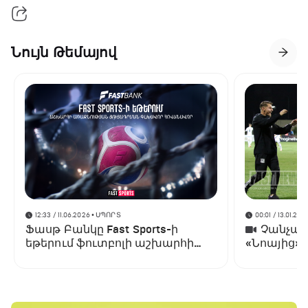
Նույն Թեմայով
12:33 / 11.06.2026
• ՍՊՈՐՏ
00:01 / 13.01.202
Ֆասթ Բանկը Fast Sports-ի
Չանչարև
եթերում ֆուտբոլի աշխարհի
«Նոայից»
առաջնության ցուցադրման
գլխավոր հովանավորն է