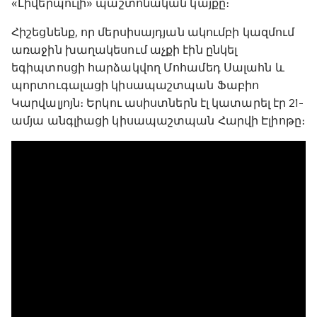
«Լիվերպուլի» պաշտոնական կայքը։
Հիշեցնենք, որ մերսիսայդյան ակումբի կազմում
առաջին խաղակեսում աչքի էին ընկել
եգիպտոսցի հարձակվող Մոհամեդ Սալահն և
պորտուգալացի կիսապաշտպան Ֆաբիո
Կարվալյոյն։ Երկու ասիստներն էլ կատարել էր 21-
ամյա անգլիացի կիսապաշտպան Հարվի Էլիոթը։