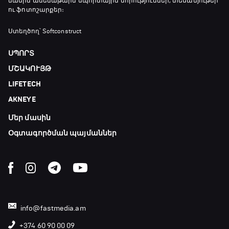
մասին ամենաթարմ սպորտային նորություններ, տեսանյութեր
21:00 - 23:20
ու ֆոտոշարքեր։
Առագաստանավային սպորտ
Ստեղծող՝ Softconstruct
23:20 - 23:45
ՍՊՈՐՏ
ՄՇԱԿՈՒՅԹ
Մշակույթ և ֆուտբոլ
LIFETECH
23:45 - 00:00
AKNEYE
Մեր մասին
Օգտագործման պայմաններ
info@fastmedia.am
+374 60 90 00 09