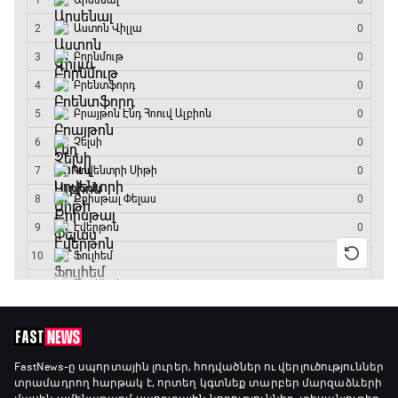
ԱԱ-2026, Փլեյ-օֆֆ, եզրափակիչ. Իսպանիա -
Արգենտինա
16:15 - 19:30
Լա լիգայի ստադիոնները
19:30 - 19:40
Գիրինգ Ափ
19:40 - 20:10
Ֆուտբոլի ազգեր
20:10 - 21:00
Փ/Ֆ Մաքս Ֆերստապեն. Չեմպիոնի
FastNews
-ը սպորտային լուրեր, հոդվածներ ու վերլուծություններ
տրամադրող հարթակ է, որտեղ կգտնեք տարբեր մարզաձևերի
անատոմիա