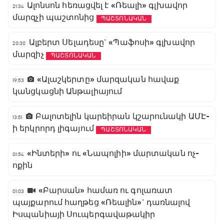
Ալոնսոն հեռացվել է «Ռեալի» գլխավոր
21:34
մարզչի պաշտոնից
ՊԱՇՏՈՆԱԿԱՆ
Ալբերտ Սելադեսը` «Պաֆոսի» գլխավոր
20:30
մարզիչ
ՊԱՇՏՈՆԱԿԱՆ
«Ալաշկերտը» մարզական հավաք
19:53
կանցկացնի Անթալիայում
Բալոտելին կարեիրան կշարունակի ԱՄԷ-
13:51
ի երկրորդ լիգայում
ՊԱՇՏՈՆԱԿԱՆ
«Ինտերի» ու «Նապոլիի» մարտական ոչ-
01:54
ոքին
«Բարսան» համառ ու գոլառատ
01:03
պայքարում հաղթեց «Ռեալին»` դառնալով
Իսպանիայի Սուպերգավաթակիր