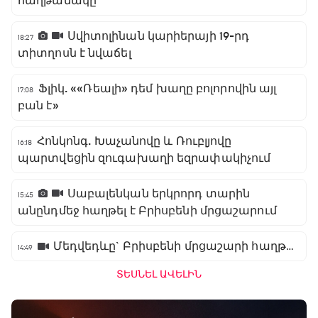
հաղթանակը
Սվիտոլինան կարիերայի 19-րդ
18:27
տիտղոսն է նվաճել
Ֆլիկ. ««Ռեալի» դեմ խաղը բոլորովին այլ
17:08
բան է»
Հոնկոնգ. Խաչանովը և Ռուբլյովը
16:18
պարտվեցին զուգախաղի եզրափակիչում
Սաբալենկան երկրորդ տարին
15:45
անընդմեջ հաղթել է Բրիսբենի մրցաշարում
Մեդվեդևը` Բրիսբենի մրցաշարի հաղթող
14:49
ՏԵՍՆԵԼ ԱՎԵԼԻՆ