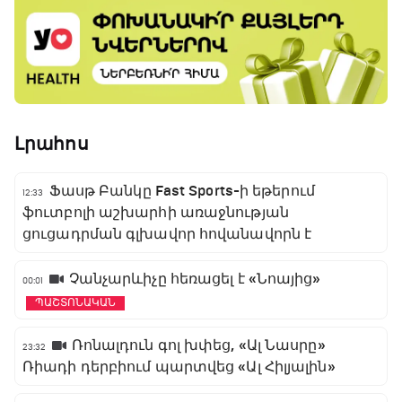
Լրահոս
Ֆասթ Բանկը Fast Sports-ի եթերում
12:33
ֆուտբոլի աշխարհի առաջնության
ցուցադրման գլխավոր հովանավորն է
Չանչարևիչը հեռացել է «Նոայից»
00:01
ՊԱՇՏՈՆԱԿԱՆ
Ռոնալդուն գոլ խփեց, «Ալ Նասրը»
23:32
Ռիադի դերբիում պարտվեց «Ալ Հիլյալին»