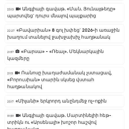
Անգլիայի գավաթ. «Ման. Յունայթեդը»
23:13
պարտվեց` դուրս մնալով պայքարից
«Բավարիան» 8 գոլ խփեց` 2026-ի առաջին
22:27
խաղում տանելով ջախջախիչ հաղթանակ
«Բարսա» - «Ռեալ». Մեկնարկային
21:57
կազմերը
Ռանոսը խաղաժամանակ չստացավ,
21:13
«Բորուսիան» տարին սկսեց վստահ
հաղթանակով
«Միլանի» երկրորդ անընդմեջ ոչ-ոքին
20:17
Անգլիայի գավաթ. Մարտինելիի հեթ-
19:59
տրիկն ու «Արսենալի» խոշոր հաշվով