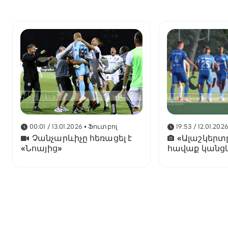
00:01 / 13.01.2026
• Ֆուտբոլ
19:53 / 12.01.202
Չանչարևիչը հեռացել է
«Ալաշկերտ
«Նոայից»
հավաք կանց
Անթալիայում