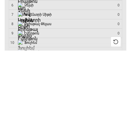
մրցաշարի հաղթող
21:10 - 23:45
Մշակույթ և ֆուտբոլ
23:45 - 00:00
13:55 / 11.01.2026
• Թենիս
Բուբլիկը հաղթեց
Հոնկոնգի մրցաշարում
և կարիերայում
առաջին անգամ կլինի
10-րդը
12:39 / 11.01.2026
• Ֆուտբոլ
Անգլիայի գավաթ.
«Չելսին» Ռոսենյորի
գլխավորությամբ
առաջին խաղում
հաղթել է
11:38 / 11.01.2026
• Ֆուտբոլ
Ինչ դիտել այսօր