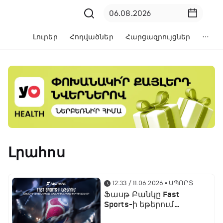
Լուրեր
Հոդվածներ
Հարցազրույցներ
Լրահոս
12:33 / 11.06.2026
• ՍՊՈՐՏ
Ֆասթ Բանկը Fast
Sports-ի եթերում
ֆուտբոլի աշխարհի