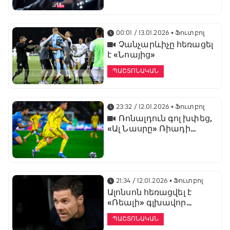
առաջնության
ցուցադրման գլխավոր
հովանավորն է
00:01 / 13.01.2026
• Ֆուտբոլ
Չանչարևիչը հեռացել
է «Նոայից»
ՊԱՇՏՈՆԱԿԱՆ
23:32 / 12.01.2026
• Ֆուտբոլ
Ռոնալդուն գոլ խփեց,
«Ալ Նասրը» Ռիադի
դերբիում պարտվեց «Ալ
Հիլյալին»
21:34 / 12.01.2026
• Ֆուտբոլ
Ալոնսոն հեռացվել է
«Ռեալի» գլխավոր
մարզչի պաշտոնից
ՊԱՇՏՈՆԱԿԱՆ