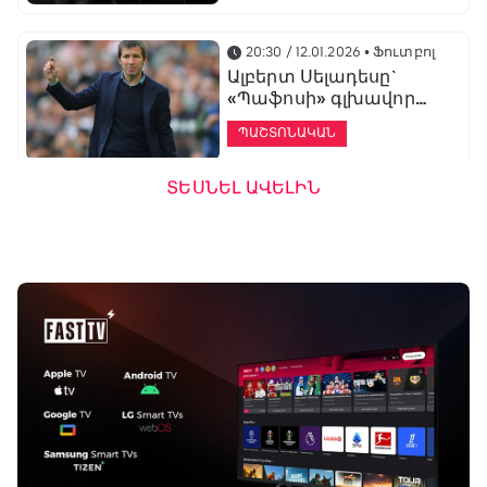
20:30 / 12.01.2026
• Ֆուտբոլ
Ալբերտ Սելադեսը`
«Պաֆոսի» գլխավոր
մարզիչ
ՊԱՇՏՈՆԱԿԱՆ
ՏԵՍՆԵԼ ԱՎԵԼԻՆ
19:53 / 12.01.2026
• Ֆուտբոլ
«Ալաշկերտը»
մարզական հավաք
կանցկացնի
Անթալիայում
13:51 / 12.01.2026
• Ֆուտբոլ
Բալոտելին
կարեիրան կշարունակի
ԱՄԷ-ի երկրորդ լիգայում
ՊԱՇՏՈՆԱԿԱՆ