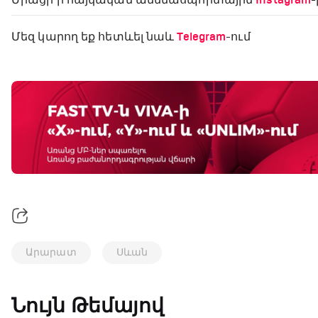
Միացի՛ր հայկական ամենասպորտային
Instagram
-
Մեզ կարող եք հետևել նաև
Telegram
-ում
Արարատ
Սևան
Նույն Թեմայով