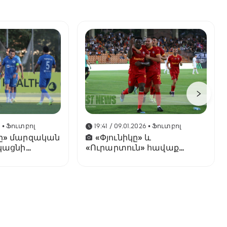
6
• Ֆուտբոլ
19:41 / 09.01.2026
• Ֆուտբոլ
ը» մարզական
«Փյունիկը» և
կացնի
«Ուրարտուն» հավաք
կանցկացնեն ԱՄԷ-ում