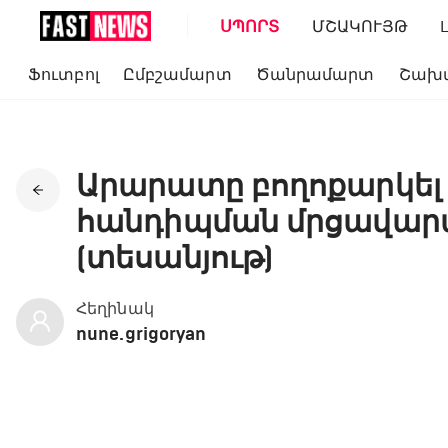
ՍՊՈՐՏ
ՄՇԱԿՈՒՅԹ
Ֆուտբոլ
Ըմբշամարտ
Ծանրամարտ
Շախ
Արարատը բողոքարկել
հանդիպման մրցավարա
(տեսանյութ)
Հեղինակ
nune.grigoryan