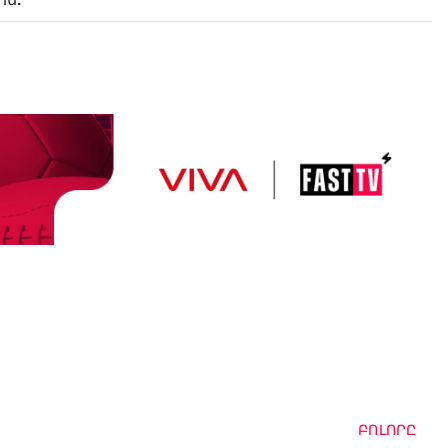
ին:
ԲՈԼՈՐԸ