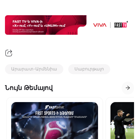
Արարատ-Արմենիա
Սաբուրթալո
Նույն Թեմայով