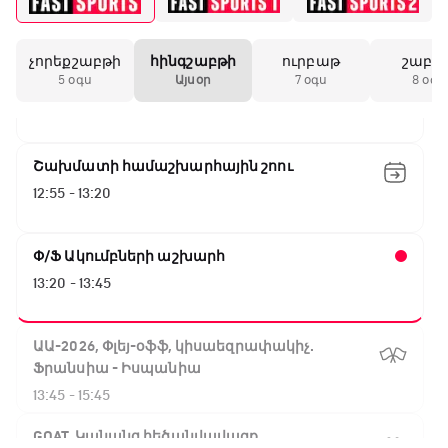
Արգենտինա - Շվեյցարիա
09:50 - 12:30
չորեքշաբթի
հինգշաբթի
ուրբաթ
շաբա
Գիրինգ Ափ
5 օգս
Այսօր
7 օգս
8 օգս
12:30 - 12:55
Շախմատի համաշխարհային շոու
12:55 - 13:20
Փ/Ֆ Ակումբների աշխարհ
13:20 - 13:45
ԱԱ-2026, Փլեյ-օֆֆ, կիսաեզրափակիչ.
Ֆրանսիա - Իսպանիա
13:45 - 15:45
GOAT. Կանանց հեծանվավազք