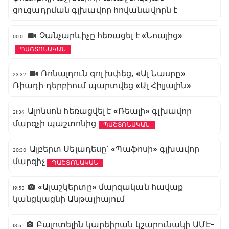
ցուցադրման գլխավոր հովանավորն է
Չանչարևիչը հեռացել է «Նոայից»
00:01
ՊԱՇՏՈՆԱԿԱՆ
Ռոնալդուն գոլ խփեց, «Ալ Նասրը»
23:32
Ռիադի դերբիում պարտվեց «Ալ Հիլյալին»
Ալոնսոն հեռացվել է «Ռեալի» գլխավոր
21:34
մարզչի պաշտոնից
ՊԱՇՏՈՆԱԿԱՆ
Ալբերտ Սելադեսը` «Պաֆոսի» գլխավոր
20:30
մարզիչ
ՊԱՇՏՈՆԱԿԱՆ
«Ալաշկերտը» մարզական հավաք
19:53
կանցկացնի Անթալիայում
Բալոտելին կարեիրան կշարունակի ԱՄԷ-
13:51