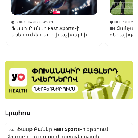
12:33 / 11.06.2026
• ՍՊՈՐՏ
00:01 / 13.01.202
Ֆասթ Բանկը Fast Sports-ի
Չանչարև
եթերում ֆուտբոլի աշխարհի
«Նոայից»
առաջնության ցուցադրման
գլխավոր հովանավորն է
Լրահոս
Ֆասթ Բանկը Fast Sports-ի եթերում
12:33
ֆուտբոլի աշխարհի առաջնության