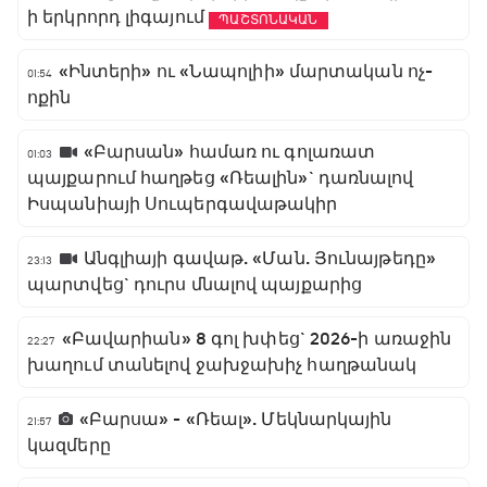
ի երկրորդ լիգայում
ՊԱՇՏՈՆԱԿԱՆ
«Ինտերի» ու «Նապոլիի» մարտական ոչ-
01:54
ոքին
«Բարսան» համառ ու գոլառատ
01:03
պայքարում հաղթեց «Ռեալին»` դառնալով
Իսպանիայի Սուպերգավաթակիր
Անգլիայի գավաթ. «Ման. Յունայթեդը»
23:13
պարտվեց` դուրս մնալով պայքարից
«Բավարիան» 8 գոլ խփեց` 2026-ի առաջին
22:27
խաղում տանելով ջախջախիչ հաղթանակ
«Բարսա» - «Ռեալ». Մեկնարկային
21:57
կազմերը