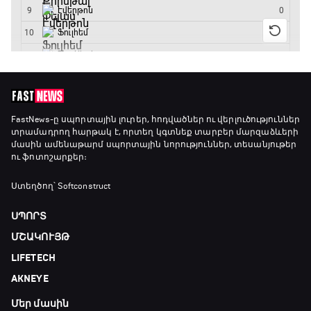
21:10 - 23:45
Մշակույթ և ֆուտբոլ
23:45 - 00:00
FastNews
-ը սպորտային լուրեր, հոդվածներ ու վերլուծություններ
տրամադրող հարթակ է, որտեղ կգտնեք տարբեր մարզաձևերի
մասին ամենաթարմ սպորտային նորություններ, տեսանյութեր
ու ֆոտոշարքեր։
Ստեղծող՝ Softconstruct
ՍՊՈՐՏ
ՄՇԱԿՈՒՅԹ
LIFETECH
AKNEYE
Մեր մասին