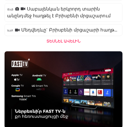
Սաբալենկան երկրորդ տարին
15:45
անընդմեջ հաղթել է Բրիսբենի մրցաշարում
Մեդվեդևը` Բրիսբենի մրցաշարի հաղթող
14:49
ՏԵՍՆԵԼ ԱՎԵԼԻՆ