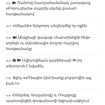
Ռանոսը խաղաժամանակ չստացավ,
21:13
«Բորուսիան» տարին սկսեց վստահ
հաղթանակով
«Միլանի» երկրորդ անընդմեջ ոչ-ոքին
20:17
Անգլիայի գավաթ. Մարտինելիի հեթ-
19:59
տրիկն ու «Արսենալի» խոշոր հաշվով
հաղթանակը
Սվիտոլինան կարիերայի 19-րդ
18:27
տիտղոսն է նվաճել
Ֆլիկ. ««Ռեալի» դեմ խաղը բոլորովին այլ
17:08
բան է»
Հոնկոնգ. Խաչանովը և Ռուբլյովը
16:18
պարտվեցին զուգախաղի եզրափակիչում