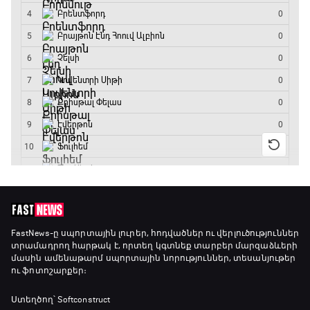
Ա սերիա. Ինտեր - Վերոնա
11:40 - 14:15
Բացօթյա մարզական շոու
14:15 - 14:45
Ա սերիա. Յուվենտուս - Ֆիորենտինա
14:45 - 16:35
Գիրինգ Ափ
16:35 - 17:05
FastNews
-ը սպորտային լուրեր, հոդվածներ ու վերլուծություններ
տրամադրող հարթակ է, որտեղ կգտնեք տարբեր մարզաձևերի
մասին ամենաթարմ սպորտային նորություններ, տեսանյութեր
ու ֆոտոշարքեր։
Ա սերիա. Կոմո - Ռոմա
17:05 - 18:55
Ստեղծող՝ Softconstruct