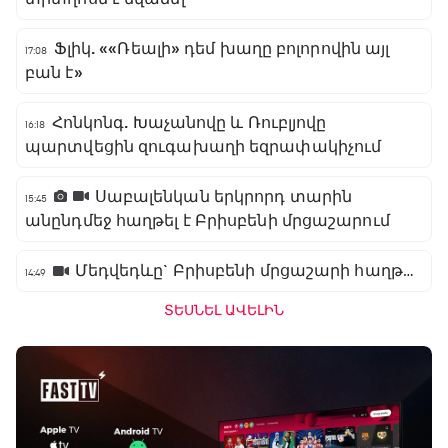
Ֆլիկ. ««Ռեալի» դեմ խաղը բոլորովին այլ
17:08
բան է»
Հոնկոնգ. Խաչանովը և Ռուբլյովը
16:18
պարտվեցին զուգախաղի եզրափակիչում
Սաբալենկան երկրորդ տարին
15:45
անընդմեջ հաղթել է Բրիսբենի մրցաշարում
Մեդվեդևը` Բրիսբենի մրցաշարի հաղթող
14:49
ՏԵՍՆԵԼ ԱՎԵԼԻՆ