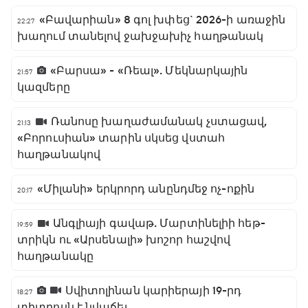
«Բավարիան» 8 գոլ խփեց` 2026-ի առաջին
22:27
խաղում տանելով ջախջախիչ հաղթանակ
«Բարսա» - «Ռեալ». Մեկնարկային
21:57
կազմերը
Ռանոսը խաղաժամանակ չստացավ,
21:13
«Բորուսիան» տարին սկսեց վստահ
հաղթանակով
«Միլանի» երկրորդ անընդմեջ ոչ-ոքին
20:17
Անգլիայի գավաթ. Մարտինելիի հեթ-
19:59
տրիկն ու «Արսենալի» խոշոր հաշվով
հաղթանակը
Սվիտոլինան կարիերայի 19-րդ
18:27
տիտղոսն է նվաճել