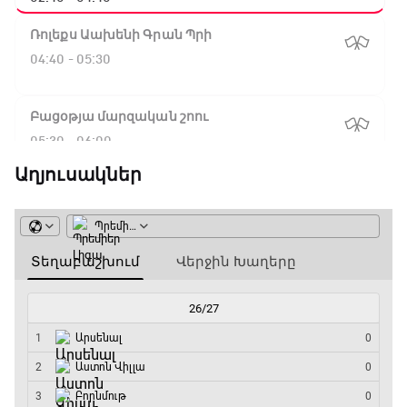
Ռոլեքս Աախենի Գրան Պրի
04:40 - 05:30
Բացօթյա մարզական շոու
05:30 - 06:00
Աղյուսակներ
ԱԱ-2026, Փլեյ-օֆֆ, 1/16 եզրափակիչ.
Գերմանիա - Պարագվայ
06:00 - 09:00
Ա սերիա. Միլան - Կալյարի
09:00 - 10:50
Փ/Ֆ Սպասումներին հակառակ
10:50 - 11:40