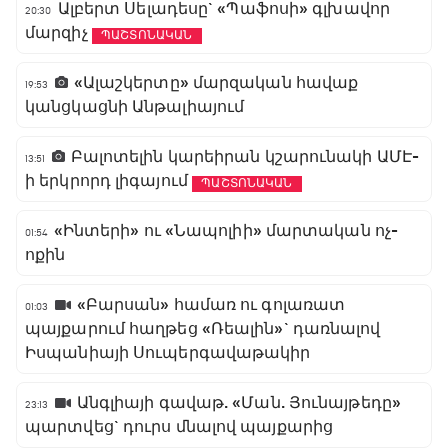
Ալբերտ Սելադեսը` «Պաֆոսի» գլխավոր
20:30
մարզիչ
ՊԱՇՏՈՆԱԿԱՆ
«Ալաշկերտը» մարզական հավաք
19:53
կանցկացնի Անթալիայում
Բալոտելին կարեիրան կշարունակի ԱՄԷ-
13:51
ի երկրորդ լիգայում
ՊԱՇՏՈՆԱԿԱՆ
«Ինտերի» ու «Նապոլիի» մարտական ոչ-
01:54
ոքին
«Բարսան» համառ ու գոլառատ
01:03
պայքարում հաղթեց «Ռեալին»` դառնալով
Իսպանիայի Սուպերգավաթակիր
Անգլիայի գավաթ. «Ման. Յունայթեդը»
23:13
պարտվեց` դուրս մնալով պայքարից