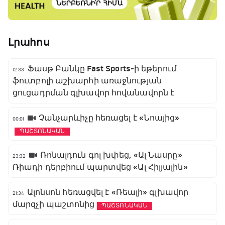
Լրահոս
Ֆասթ Բանկը Fast Sports-ի եթերում
12:33
ֆուտբոլի աշխարհի առաջնության
ցուցադրման գլխավոր հովանավորն է
Չանչարևիչը հեռացել է «Նոայից»
00:01
ՊԱՇՏՈՆԱԿԱՆ
Ռոնալդուն գոլ խփեց, «Ալ Նասրը»
23:32
Ռիադի դերբիում պարտվեց «Ալ Հիլյալին»
Ալոնսոն հեռացվել է «Ռեալի» գլխավոր
21:34
մարզչի պաշտոնից
ՊԱՇՏՈՆԱԿԱՆ