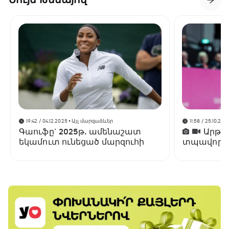
19:42 / 04.12.2025
• Այլ մարզաձևեր
11:58 / 25.10.202
Գաուֆը` 2025թ. ամենաշատ
Արթո
եկամուտ ունեցած մարզուհի
տպավորիչ
աշխարհի