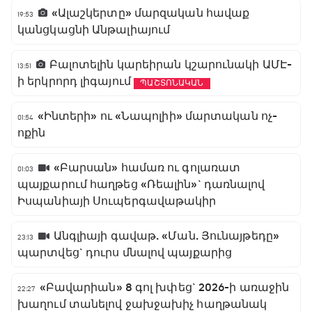
«Ալաշկերտը» մարզական հավաք
19:53
կանցկացնի Անթալիայում
Բալոտելին կարեիրան կշարունակի ԱՄԷ-
13:51
ի երկրորդ լիգայում
ՊԱՇՏՈՆԱԿԱՆ
«Ինտերի» ու «Նապոլիի» մարտական ոչ-
01:54
ոքին
«Բարսան» համառ ու գոլառատ
01:03
պայքարում հաղթեց «Ռեալին»` դառնալով
Իսպանիայի Սուպերգավաթակիր
Անգլիայի գավաթ. «Ման. Յունայթեդը»
23:13
պարտվեց` դուրս մնալով պայքարից
«Բավարիան» 8 գոլ խփեց` 2026-ի առաջին
22:27
խաղում տանելով ջախջախիչ հաղթանակ