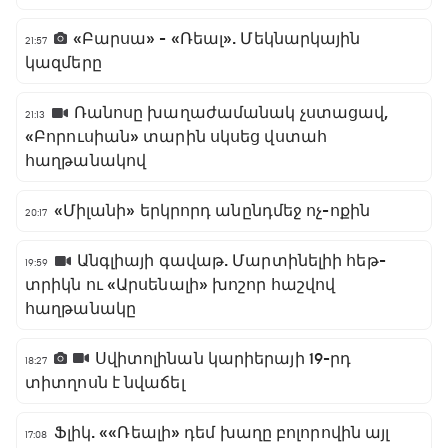
«Բարսա» - «Ռեալ». Մեկնարկային
21:57
կազմերը
Ռանոսը խաղաժամանակ չստացավ,
21:13
«Բորուսիան» տարին սկսեց վստահ
հաղթանակով
«Միլանի» երկրորդ անընդմեջ ոչ-ոքին
20:17
Անգլիայի գավաթ. Մարտինելիի հեթ-
19:59
տրիկն ու «Արսենալի» խոշոր հաշվով
հաղթանակը
Սվիտոլինան կարիերայի 19-րդ
18:27
տիտղոսն է նվաճել
Ֆլիկ. ««Ռեալի» դեմ խաղը բոլորովին այլ
17:08