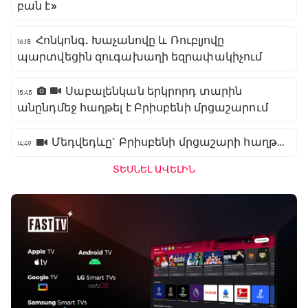
բան է»
Հոնկոնգ. Խաչանովը և Ռուբլյովը
16:18
պարտվեցին զուգախաղի եզրափակիչում
Սաբալենկան երկրորդ տարին
15:45
անընդմեջ հաղթել է Բրիսբենի մրցաշարում
Մեդվեդևը` Բրիսբենի մրցաշարի հաղթող
14:49
ՏԵՍՆԵԼ ԱՎԵԼԻՆ