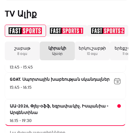
Արգենտինա - Կաբո Վերդե
TV Ալիք
10:10 - 12:55
Փ/Ֆ Երազանքի թիմեր
12:55 - 13:45
շաբաթ
կիրակի
երկուշաբթի
երեքշա
ԱԱ-2026, Փլեյ-օֆֆ, 1/8 եզրափակիչ.
8 օգս
Այսօր
10 օգս
11 օգս
Կանադա - Մարոկկո
13:45 - 15:45
GOAT. Սպորտային խաբեության սկանդալներ
15:45 - 16:15
ԱԱ-2026, Փլեյ-օֆֆ, եզրափակիչ. Իսպանիա -
Արգենտինա
16:15 - 19:30
Լա լիգայի ստադիոնները