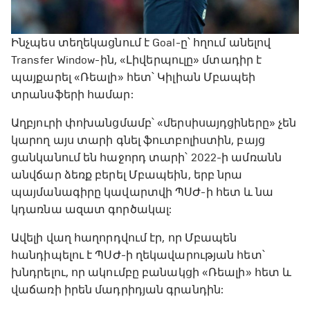
Ինչպես տեղեկացնում է Goal-ը՝ հղում անելով
Transfer Window-ին, «Լիվերպուլը» մտադիր է
պայքարել «Ռեալի» հետ՝ Կիլիան Մբապեի
տրանսֆերի համար:
Աղբյուրի փոխանցմամբ՝ «մերսիսայդցիները» չեն
կարող այս տարի գնել ֆուտբոլիստին, բայց
ցանկանում են հաջորդ տարի՝ 2022-ի ամռանն
անվճար ձեռք բերել Մբապեին, երբ նրա
պայմանագիրը կավարտվի ՊՍԺ-ի հետ և նա
կդառնա ազատ գործակալ:
Ավելի վաղ հաղորդվում էր, որ Մբապեն
հանդիպելու է ՊՍԺ-ի ղեկավարության հետ՝
խնդրելու, որ ակումբը բանակցի «Ռեալի» հետ և
վաճառի իրեն մադրիդյան գրանդին: