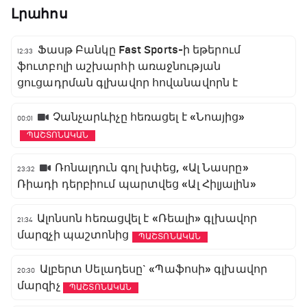
Լրահոս
Ֆասթ Բանկը Fast Sports-ի եթերում
12:33
ֆուտբոլի աշխարհի առաջնության
ցուցադրման գլխավոր հովանավորն է
Չանչարևիչը հեռացել է «Նոայից»
00:01
ՊԱՇՏՈՆԱԿԱՆ
Ռոնալդուն գոլ խփեց, «Ալ Նասրը»
23:32
Ռիադի դերբիում պարտվեց «Ալ Հիլյալին»
Ալոնսոն հեռացվել է «Ռեալի» գլխավոր
21:34
մարզչի պաշտոնից
ՊԱՇՏՈՆԱԿԱՆ
Ալբերտ Սելադեսը` «Պաֆոսի» գլխավոր
20:30
մարզիչ
ՊԱՇՏՈՆԱԿԱՆ