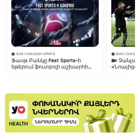
12:33 / 11.06.2026
• ՍՊՈՐՏ
00:01 / 13.01.202
Ֆասթ Բանկը Fast Sports-ի
Չանչարև
եթերում ֆուտբոլի աշխարհի
«Նոայից»
առաջնության ցուցադրման
գլխավոր հովանավորն է