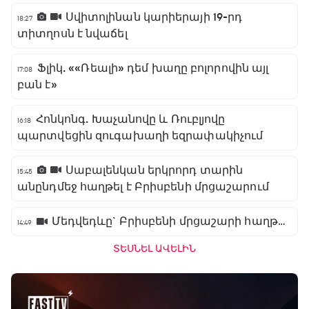
Սվիտոլինան կարիերայի 19-րդ
18:27
տիտղոսն է նվաճել
Ֆլիկ. ««Ռեալի» դեմ խաղը բոլորովին այլ
17:08
բան է»
Հոնկոնգ. Խաչանովը և Ռուբլյովը
16:18
պարտվեցին զուգախաղի եզրափակիչում
Սաբալենկան երկրորդ տարին
15:45
անընդմեջ հաղթել է Բրիսբենի մրցաշարում
Մեդվեդևը` Բրիսբենի մրցաշարի հաղթող
14:49
ՏԵՍՆԵԼ ԱՎԵԼԻՆ