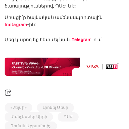
ծառայություններով, ՊՍԺ-ն է:
Միացի՛ր հայկական ամենասպորտային
Instagram
-ին:
Մեզ կարող եք հետևել նաև
Telegram
-ում
«Չելսի»
Լիոնել Մեսի
Մանչեսթեր Սիթի
ՊՍԺ
Ռոման Աբրամովիչ