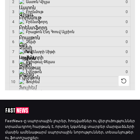
Գիրինգ Ափ
12:30 - 12:55
Շախմատի համաշխարհային շոու
12:55 - 13:20
Փ/Ֆ Ակումբների աշխարհ
13:20 - 13:45
ԱԱ-2026, Փլեյ-օֆֆ, կիսաեզրափակիչ.
Ֆրանսիա - Իսպանիա
13:45 - 15:45
GOAT. Կանանց հեծանվավազք
15:45 - 16:10
FastNews
-ը սպորտային լուրեր, հոդվածներ ու վերլուծություններ
տրամադրող հարթակ է, որտեղ կգտնեք տարբեր մարզաձևերի
մասին ամենաթարմ սպորտային նորություններ, տեսանյութեր
ու ֆոտոշարքեր։