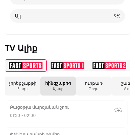
Այլ
8
%
Այլ
9
%
TV Ալիք
չորեքշաբթի
հինգշաբթի
ուրբաթ
շաբա
5 օգս
Այսօր
7 օգս
8 օգս
Բացօթյա մարզական շոու
01:30 - 02:00
Փ/Ֆ Երազանքի թիմեր