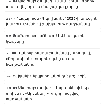
Անգլիայի գավաթ. «Ման. Յունայթեդը»
23:13
պարտվեց` դուրս մնալով պայքարից
«Բավարիան» 8 գոլ խփեց` 2026-ի առաջին
22:27
խաղում տանելով ջախջախիչ հաղթանակ
«Բարսա» - «Ռեալ». Մեկնարկային
21:57
կազմերը
Ռանոսը խաղաժամանակ չստացավ,
21:13
«Բորուսիան» տարին սկսեց վստահ
հաղթանակով
«Միլանի» երկրորդ անընդմեջ ոչ-ոքին
20:17
Անգլիայի գավաթ. Մարտինելիի հեթ-
19:59
տրիկն ու «Արսենալի» խոշոր հաշվով
հաղթանակը