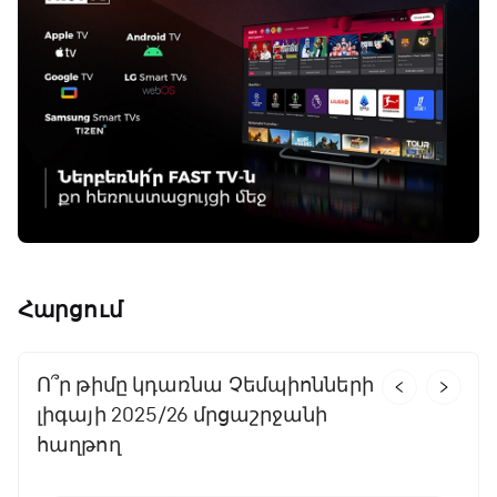
Հարցում
Ո՞ր թիմը կդառնա Չեմպիոնների
Ո՞ր առաջնությունն եք
Հայկական քանի՞ թիմ
Ո՞ր հավաքականը կհաղթի
Ո՞ր թիմը կնվաճի Չեմպիոնների
Ո՞ր հավաքականը կհաղթի
Որտե՞ղ կշարունակի կարիերան
Քանի՞ հաղթանակ կտոնի
Ո՞ր թիմը կնվաճի Չեմպիոնների
Որտե՞ղ կշարունակի կարիերան
լիգայի 2025/26 մրցաշրջանի
ամենաշատը սիրում
եվրագավաթային հիմնական
Ազգերի լիգան
լիգայի գավաթը
աշխարհի առաջնությունում
Կրիշտիանու Ռոնալդուն
Հայաստանի հավաքականը
լիգայի գավաթն ընթացիկ
Կիլիան Մբապեն
հաղթող
մրցաշարի ուղեգիր կնվաճի
հունիսյան խաղերում
մրցաշրջանում
Անգլիայի Պրեմիեր լիգա
Իսպանիա
«Մանչեսթեր Սիթի»
Արգենտինա
Կմնա «Մանչեսթեր Յունայթեդում»
Մադրիդի «Ռեալում»
40
29
72
56
18
10
%
%
%
%
%
%