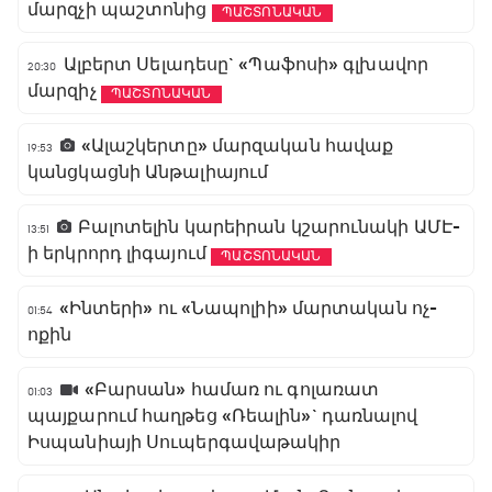
մարզչի պաշտոնից
ՊԱՇՏՈՆԱԿԱՆ
Ալբերտ Սելադեսը` «Պաֆոսի» գլխավոր
20:30
մարզիչ
ՊԱՇՏՈՆԱԿԱՆ
«Ալաշկերտը» մարզական հավաք
19:53
կանցկացնի Անթալիայում
Բալոտելին կարեիրան կշարունակի ԱՄԷ-
13:51
ի երկրորդ լիգայում
ՊԱՇՏՈՆԱԿԱՆ
«Ինտերի» ու «Նապոլիի» մարտական ոչ-
01:54
ոքին
«Բարսան» համառ ու գոլառատ
01:03
պայքարում հաղթեց «Ռեալին»` դառնալով
Իսպանիայի Սուպերգավաթակիր