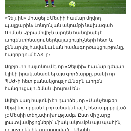
«Չելսին» միացել է Մեսիի համար մղվող
պայքարին։ Լոնդոնյան ակումբի նախագահ
Ռոման Աբրամովիչն արդեն հանդիպել է
արգենտինացու ներկայացուցիչների հետ և
քննարկել հավանական համագործակցությունը,
հաղորդում է AS-ը։
Աղբյուրը հայտնում է, որ «Չելսիի» համար դժվար
կլինի իրականացնել այս գործարքը, քանի որ
ՊՍԺ-ի հետ բանակցություններն արդեն
հանգուցալուծման փուլում են։
Ավելի վաղ հայտնի էր դարձել, որ «Մանչեսթեր
Սիթին», որքան էլ որ անակնկալ է, հետաքրքրված
չէ Մեսիի տեղափոխությամբ։ Ըստ մի շարք
լրատվամիջոցների՝ միակ ակումբն այս պահին,
որ լրջորեն հետաքրքրված է Մեսիի