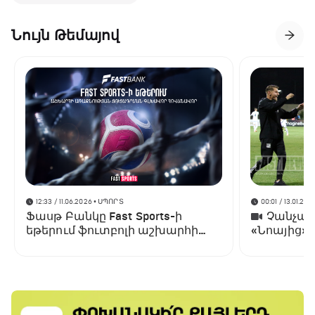
Նույն Թեմայով
12:33 / 11.06.2026
• ՍՊՈՐՏ
00:01 / 13.01.202
Ֆասթ Բանկը Fast Sports-ի
Չանչարև
եթերում ֆուտբոլի աշխարհի
«Նոայից»
առաջնության ցուցադրման
գլխավոր հովանավորն է