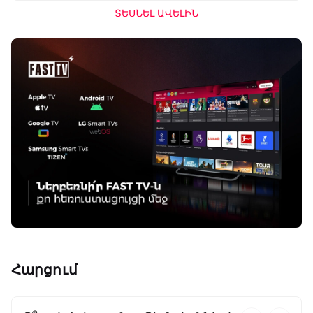
ՏԵՍՆԵԼ ԱՎԵԼԻՆ
Հարցում