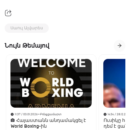
Սաուլ Ալվարես
Նույն Թեմայով
11:37 / 03.01.2026
• Բռնցքամարտ
14:34 / 28.12.202
Հայաստանն անդամակցել է
Ուսիկը հա
World Boxing-ին
դեմ է ցա