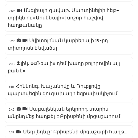
Անգլիայի գավաթ. Մարտինելիի հեթ-
19:59
տրիկն ու «Արսենալի» խոշոր հաշվով
հաղթանակը
Սվիտոլինան կարիերայի 19-րդ
18:27
տիտղոսն է նվաճել
Ֆլիկ. ««Ռեալի» դեմ խաղը բոլորովին այլ
17:08
բան է»
Հոնկոնգ. Խաչանովը և Ռուբլյովը
16:18
պարտվեցին զուգախաղի եզրափակիչում
Սաբալենկան երկրորդ տարին
15:45
անընդմեջ հաղթել է Բրիսբենի մրցաշարում
Մեդվեդևը` Բրիսբենի մրցաշարի հաղթող
14:49