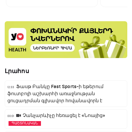
Լրահոս
Ֆասթ Բանկը Fast Sports-ի եթերում
12:33
ֆուտբոլի աշխարհի առաջնության
ցուցադրման գլխավոր հովանավորն է
Չանչարևիչը հեռացել է «Նոայից»
00:01
ՊԱՇՏՈՆԱԿԱՆ