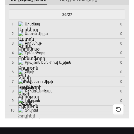
Շախմատի համաշխարհային շոու
12:55 - 13:20
Փ/Ֆ Ակումբների աշխարհ
13:20 - 13:45
ԱԱ-2026, Փլեյ-օֆֆ, կիսաեզրափակիչ.
Ֆրանսիա - Իսպանիա
13:45 - 15:45
GOAT. Կանանց հեծանվավազք
15:45 - 16:10
ԱԱ-2026, Փլեյ-օֆֆ, կիսաեզրափակիչ.
Անգլիա - Արգենտինա