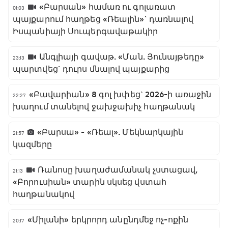
«Բարսան» համառ ու գոլառատ
01:03
պայքարում հաղթեց «Ռեալին»` դառնալով
Իսպանիայի Սուպերգավաթակիր
Անգլիայի գավաթ. «Ման. Յունայթեդը»
23:13
պարտվեց` դուրս մնալով պայքարից
«Բավարիան» 8 գոլ խփեց` 2026-ի առաջին
22:27
խաղում տանելով ջախջախիչ հաղթանակ
«Բարսա» - «Ռեալ». Մեկնարկային
21:57
կազմերը
Ռանոսը խաղաժամանակ չստացավ,
21:13
«Բորուսիան» տարին սկսեց վստահ
հաղթանակով
«Միլանի» երկրորդ անընդմեջ ոչ-ոքին
20:17