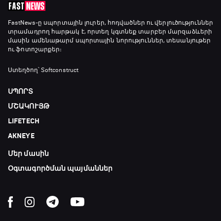
16:10 - 18:10
Առագաստանավային սպորտ
FastNews
-ը սպորտային լուրեր, հոդվածներ ու վերլուծություններ
տրամադրող հարթակ է, որտեղ կգտնեք տարբեր մարզաձևերի
18:10 - 18:40
մասին ամենաթարմ սպորտային նորություններ, տեսանյութեր
ու ֆոտոշարքեր։
Լա լիգայի ստադիոնները
Ստեղծող՝ Softconstruct
18:40 - 18:50
ՍՊՈՐՏ
ՄՇԱԿՈՒՅԹ
ԱԱ-2026, Փլեյ-օֆֆ, 3-րդ տեղի խաղ.
LIFETECH
Ֆրանսիա - Անգլիա
18:50 - 21:10
AKNEYE
Մեր մասին
Փ/Ֆ Ամեն ինչ կամ ոչինչ. Մանչեսթեր Սիթի
21:10 - 23:45
Օգտագործման պայմաններ
Մշակույթ և ֆուտբոլ
23:45 - 00:00