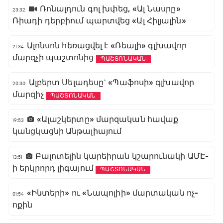
Ռոնալդուն գոլ խփեց, «Ալ Նասրը»
23:32
Ռիադի դերբիում պարտվեց «Ալ Հիլյալին»
Ալոնսոն հեռացվել է «Ռեալի» գլխավոր
21:34
մարզչի պաշտոնից
ՊԱՇՏՈՆԱԿԱՆ
Ալբերտ Սելադեսը` «Պաֆոսի» գլխավոր
20:30
մարզիչ
ՊԱՇՏՈՆԱԿԱՆ
«Ալաշկերտը» մարզական հավաք
19:53
կանցկացնի Անթալիայում
Բալոտելին կարեիրան կշարունակի ԱՄԷ-
13:51
ի երկրորդ լիգայում
ՊԱՇՏՈՆԱԿԱՆ
«Ինտերի» ու «Նապոլիի» մարտական ոչ-
01:54
ոքին