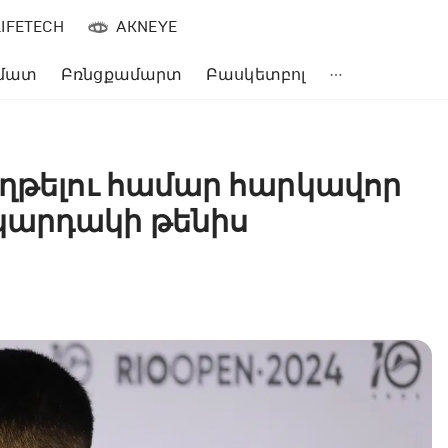
LIFETECH
AKNEYE
մատ
Բռնցքամարտ
Բասկետբոլ
աղթելու համար հարկավոր
կարդակի թենիս