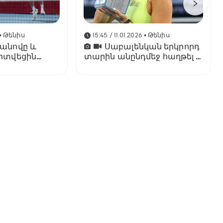
• Թենիս
15:45 / 11.01.2026
• Թենիս
չանովը և
Սաբալենկան երկրորդ
արտվեցին
տարին անընդմեջ հաղթել է
Բրիսբենի մրցաշարում
ւմ