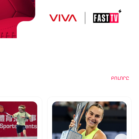
ԲՈԼՈՐԸ