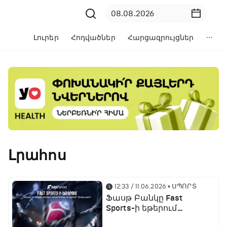
Լուրեր
Հոդվածներ
Հարցազրույցներ
Լրահոս
12:33 / 11.06.2026
• ՍՊՈՐՏ
Ֆասթ Բանկը Fast
Sports-ի եթերում
ֆուտբոլի աշխարհի