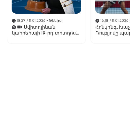
18:27 / 11.01.2026
• Թենիս
16:18 / 11.01.2026
Սվիտոլինան
Հոնկոնգ. Խա
կարիերայի 19-րդ տիտղոսն
Ռուբլյովը պ
է նվաճել
զուգախաղի
եզրափակիչո