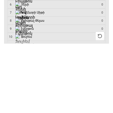
մրցաշարի հաղթող
13:55 / 11.01.2026
• Թենիս
Բուբլիկը հաղթեց
Հոնկոնգի մրցաշարում
և կարիերայում
առաջին անգամ կլինի
10-րդը
12:39 / 11.01.2026
• Ֆուտբոլ
Անգլիայի գավաթ.
«Չելսին» Ռոսենյորի
գլխավորությամբ
առաջին խաղում
հաղթել է
11:38 / 11.01.2026
• Ֆուտբոլ
Ինչ դիտել այսօր