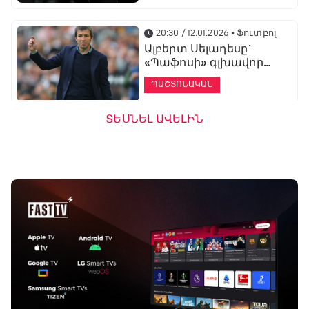
20:30 / 12.01.2026
• Ֆուտբոլ
Ալբերտ Սելադեսը`
«Պաֆոսի» գլխավոր
մարզիչ
ՊԱՇՏՈՆԱԿԱՆ
ՏԵՍՆԵԼ ԱՎԵԼԻՆ
19:53 / 12.01.2026
• Ֆուտբոլ
«Ալաշկերտը»
մարզական հավաք
կանցկացնի
Անթալիայում
13:51 / 12.01.2026
• Ֆուտբոլ
Բալոտելին
կարեիրան կշարունակի
ԱՄԷ-ի երկրորդ լիգայում
ՊԱՇՏՈՆԱԿԱՆ