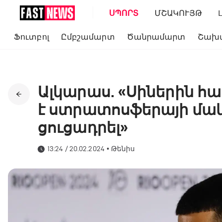
ՍՊՈՐՏ
ՄՇԱԿՈՒՅԹ
Ֆուտբոլ
Ըմբշամարտ
Ծանրամարտ
Շախ
Ալկարաս. «Սիներին հ
է ստրատոսֆերայի մա
ցուցադրել»
13:24 / 20.02.2024
•
Թենիս