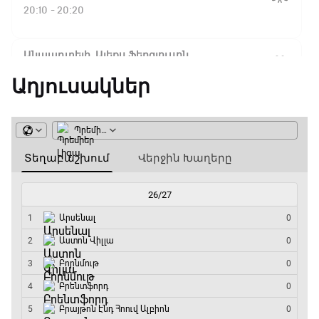
Ֆլիկ. ««Ռեալի» դեմ
20:10 - 20:20
խաղը բոլորովին այլ
բան է»
Անպարտելի. Ալեքս Ֆերգյուսոն
20:20 - 20:45
Աղյուսակներ
16:18 / 11.01.2026
• Թենիս
Հոնկոնգ. Խաչանովը և
Փ/Ֆ Ամեն ինչ կամ ոչինչ. Մանչեսթեր Սիթի
Ռուբլյովը պարտվեցին
զուգախաղի
20:45 - 23:25
եզրափակիչում
GOAT. Խառը մենամարտեր
15:45 / 11.01.2026
• Թենիս
23:25 - 23:50
Սաբալենկան
երկրորդ տարին
անընդմեջ հաղթել է
Փ/Ֆ Երազանքի թիմեր
Բրիսբենի մրցաշարում
23:50 - 00:00
14:49 / 11.01.2026
• Թենիս
Մեդվեդևը` Բրիսբենի