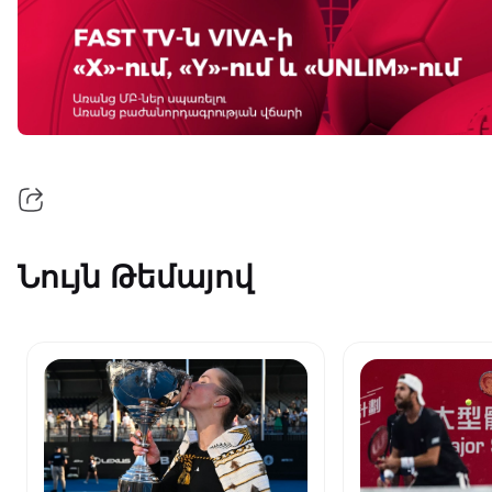
Նույն Թեմայով