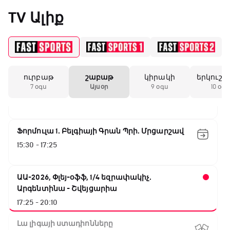
Նորվեգիա - Անգլիա
«Միլանի» երկրորդ
TV Ալիք
11:45 - 14:30
անընդմեջ ոչ-ոքին
GOAT. Մարզիչներ
14:30 - 15:00
19:59 / 11.01.2026
• Ֆուտբոլ
ուրբաթ
շաբաթ
կիրակի
երկուշա
Գիրինգ Ափ
Անգլիայի գավաթ.
7 օգս
Այսօր
9 օգս
10 օգս
Մարտինելիի հեթ-
15:00 - 15:30
տրիկն ու «Արսենալի»
խոշոր հաշվով
հաղթանակը
Ֆորմուլա 1. Բելգիայի Գրան Պրի. Մրցարշավ
15:30 - 17:25
18:27 / 11.01.2026
• Թենիս
Սվիտոլինան
կարիերայի 19-րդ
ԱԱ-2026, Փլեյ-օֆֆ, 1/4 եզրափակիչ.
տիտղոսն է նվաճել
Արգենտինա - Շվեյցարիա
17:25 - 20:10
17:08 / 11.01.2026
• Ֆուտբոլ
Լա լիգայի ստադիոնները