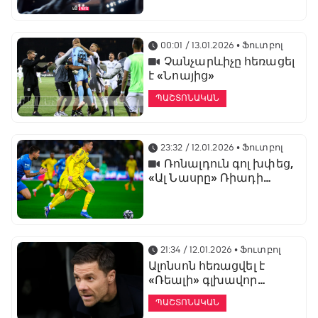
առաջնության
ցուցադրման գլխավոր
հովանավորն է
00:01 / 13.01.2026
• Ֆուտբոլ
Չանչարևիչը հեռացել
է «Նոայից»
ՊԱՇՏՈՆԱԿԱՆ
23:32 / 12.01.2026
• Ֆուտբոլ
Ռոնալդուն գոլ խփեց,
«Ալ Նասրը» Ռիադի
դերբիում պարտվեց «Ալ
Հիլյալին»
21:34 / 12.01.2026
• Ֆուտբոլ
Ալոնսոն հեռացվել է
«Ռեալի» գլխավոր
մարզչի պաշտոնից
ՊԱՇՏՈՆԱԿԱՆ