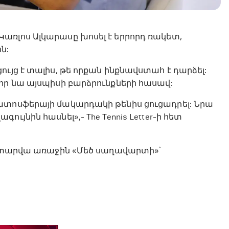
առլոս Ալկարասը խոսել է երրորդ ռակետ,
ն:
ւյց է տալիս, թե որքան ինքնավստահ է դարձել:
որ նա այսպիսի բարձրունքների հասավ:
ատոսֆերայի մակարդակի թենիս ցուցադրել: Նրա
յնին հասնել»,- The Tennis Letter-ի հետ
յս տարվա առաջին «Մեծ սաղավարտի»՝