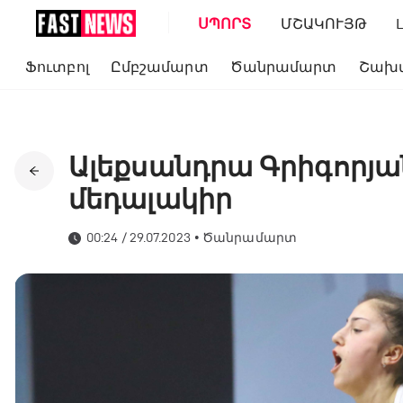
ՍՊՈՐՏ
ՄՇԱԿՈՒՅԹ
Ֆուտբոլ
Ըմբշամարտ
Ծանրամարտ
Շախ
Ալեքսանդրա Գրիգորյան
մեդալակիր
00:24 / 29.07.2023
•
Ծանրամարտ