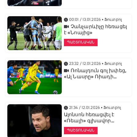
առաջնության
ցուցադրման գլխավոր
հովանավորն է
00:01 / 13.01.2026
• Ֆուտբոլ
Չանչարևիչը հեռացել
է «Նոայից»
ՊԱՇՏՈՆԱԿԱՆ
23:32 / 12.01.2026
• Ֆուտբոլ
Ռոնալդուն գոլ խփեց,
«Ալ Նասրը» Ռիադի
դերբիում պարտվեց «Ալ
Հիլյալին»
21:34 / 12.01.2026
• Ֆուտբոլ
Ալոնսոն հեռացվել է
«Ռեալի» գլխավոր
մարզչի պաշտոնից
ՊԱՇՏՈՆԱԿԱՆ