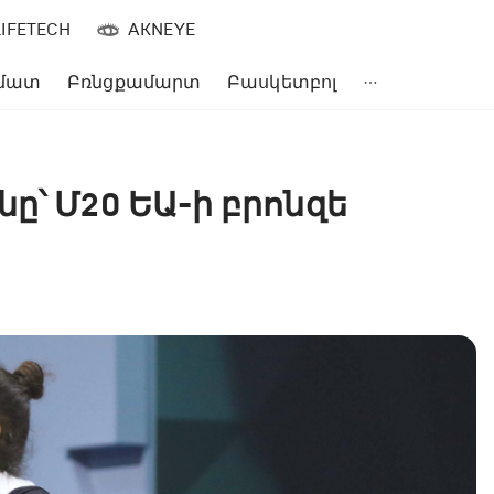
LIFETECH
AKNEYE
մատ
Բռնցքամարտ
Բասկետբոլ
ը՝ Մ20 ԵԱ-ի բրոնզե