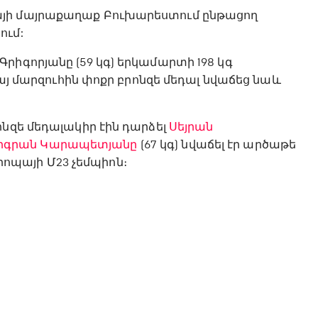
այի մայրաքաղաք Բուխարեստում ընթացող
ում:
րիգորյանը (59 կգ) երկամարտի 198 կգ
Հայ մարզուհին փոքր բրոնզե մեդալ նվաճեց նաև
ոնզե մեդալակիր էին դարձել
Սեյրան
իգրան Կարապետյանը
(67 կգ) նվաճել էր արծաթե
վրոպայի Մ23 չեմպիոն։