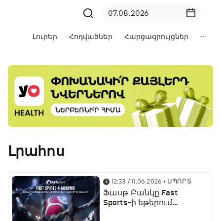
Լուրեր
Հոդվածներ
Հարցազրույցներ
Լրահոս
12:33 / 11.06.2026
• ՍՊՈՐՏ
Ֆասթ Բանկը Fast
Sports-ի եթերում
ֆուտբոլի աշխարհի