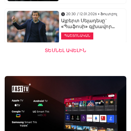
20:30 / 12.01.2026
• Ֆուտբոլ
Ալբերտ Սելադեսը`
«Պաֆոսի» գլխավոր
մարզիչ
ՊԱՇՏՈՆԱԿԱՆ
ՏԵՍՆԵԼ ԱՎԵԼԻՆ
19:53 / 12.01.2026
• Ֆուտբոլ
«Ալաշկերտը»
մարզական հավաք
կանցկացնի
Անթալիայում
13:51 / 12.01.2026
• Ֆուտբոլ
Բալոտելին
կարեիրան կշարունակի
ԱՄԷ-ի երկրորդ լիգայում
ՊԱՇՏՈՆԱԿԱՆ