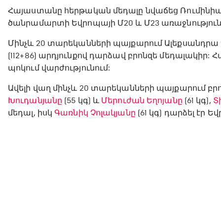
Հայաստանը հերթական մեդալը նվաճեց Ռումինի
ծանրամարտի Եվրոպայի Մ20 և Մ23 առաջնություն
Մինչև 20 տարեկանների պայքարում Ալեքսանդրա Գ
(112+86) արդյունքով դարձավ բրոնզե մեդալակիր: 
պոկում վարժությունում:
Ավելի վաղ մինչև 20 տարեկանների պայքարում բր
Խուդանյանը
(55 կգ) և
Մերուժան Եղոյանը
(61 կգ),
Տ
մեդալ, իսկ
Գառնիկ Չոլակյանը
(61 կգ) դարձել էր Ե