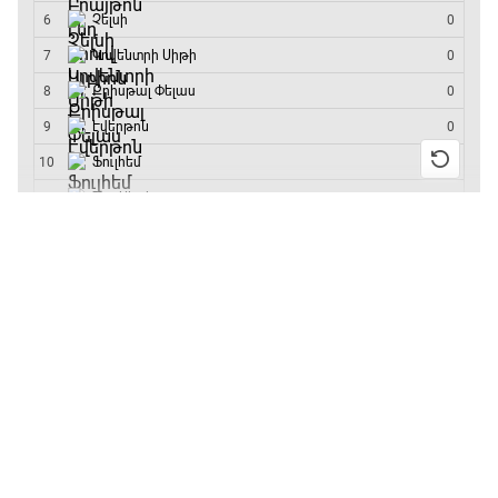
մրցաշարի հաղթող
18:35 - 18:45
GOAT. Ֆորմուլա 1-ի ավտոարշավորդներ
18:45 - 19:10
13:55 / 11.01.2026
• Թենիս
Բուբլիկը հաղթեց
Հոնկոնգի մրցաշարում
Ֆորմուլա 1. Հունգարիայի Գրան Պրի.
և կարիերայում
Մրցարշավ
առաջին անգամ կլինի
10-րդը
19:10 - 21:30
12:39 / 11.01.2026
• Ֆուտբոլ
ԱԱ-2026, Փլեյ-օֆֆ, եզրափակիչ. Իսպանիա -
Անգլիայի գավաթ.
Արգենտինա
«Չելսին» Ռոսենյորի
21:30 - 00:00
գլխավորությամբ
առաջին խաղում
հաղթել է
11:38 / 11.01.2026
• Ֆուտբոլ
Ինչ դիտել այսօր