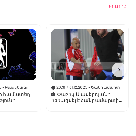
ԲՈԼՈՐԸ
5
• Բասկետբոլ
20:31 / 01.12.2025
• Ծանրամարտ
A-ի համատեղ
Փաշիկ Ալավերդյանը
յունը
հեռացվել է ծանրամարտի
Հայաստանի
հավաքականի գլխավոր
մարզչի պաշտոնից