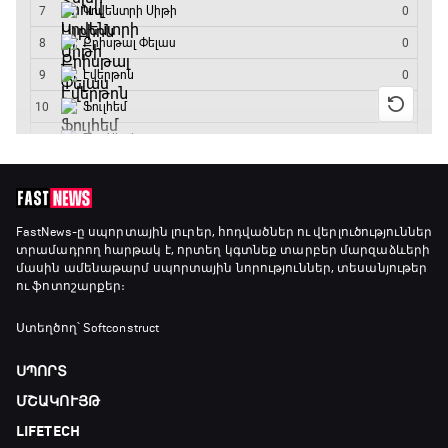
Ֆուտբոլի ազգեր
20:10 - 21:00
Փ/Ֆ Մաքս Ֆերստապեն. Չեմպիոնի
անատոմիա
21:00 - 23:20
Առագաստանավային սպորտ
FastNews
-ը սպորտային լուրեր, հոդվածներ ու վերլուծություններ
տրամադրող հարթակ է, որտեղ կգտնեք տարբեր մարզաձևերի
23:20 - 23:45
մասին ամենաթարմ սպորտային նորություններ, տեսանյութեր
ու ֆոտոշարքեր։
Մշակույթ և ֆուտբոլ
Ստեղծող՝ Softconstruct
23:45 - 00:00
ՍՊՈՐՏ
ՄՇԱԿՈՒՅԹ
LIFETECH