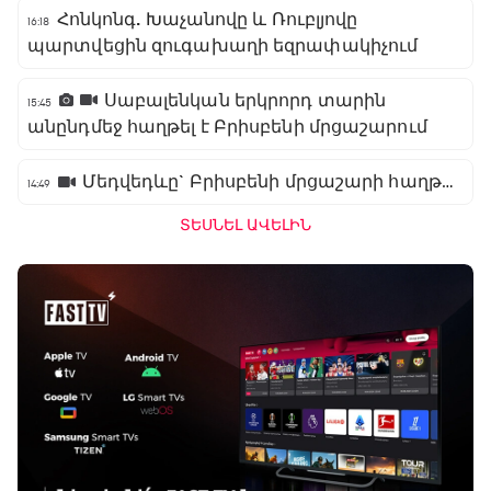
Հոնկոնգ. Խաչանովը և Ռուբլյովը
16:18
պարտվեցին զուգախաղի եզրափակիչում
Սաբալենկան երկրորդ տարին
15:45
անընդմեջ հաղթել է Բրիսբենի մրցաշարում
Մեդվեդևը` Բրիսբենի մրցաշարի հաղթող
14:49
ՏԵՍՆԵԼ ԱՎԵԼԻՆ