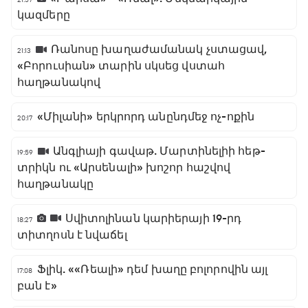
կազմերը
Ռանոսը խաղաժամանակ չստացավ,
21:13
«Բորուսիան» տարին սկսեց վստահ
հաղթանակով
«Միլանի» երկրորդ անընդմեջ ոչ-ոքին
20:17
Անգլիայի գավաթ. Մարտինելիի հեթ-
19:59
տրիկն ու «Արսենալի» խոշոր հաշվով
հաղթանակը
Սվիտոլինան կարիերայի 19-րդ
18:27
տիտղոսն է նվաճել
Ֆլիկ. ««Ռեալի» դեմ խաղը բոլորովին այլ
17:08
բան է»