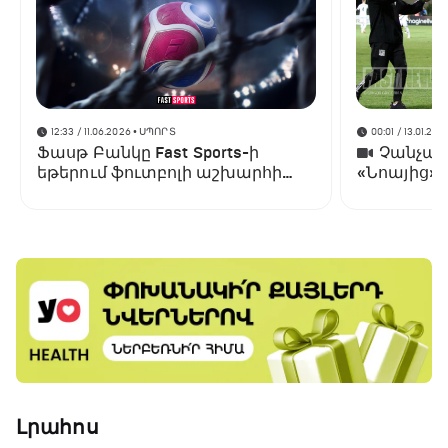
12:33 / 11.06.2026
• ՍՊՈՐՏ
00:01 / 13.01.202
Ֆասթ Բանկը Fast Sports-ի
Չանչարև
եթերում ֆուտբոլի աշխարհի
«Նոայից»
առաջնության ցուցադրման
գլխավոր հովանավորն է
Լրահոս