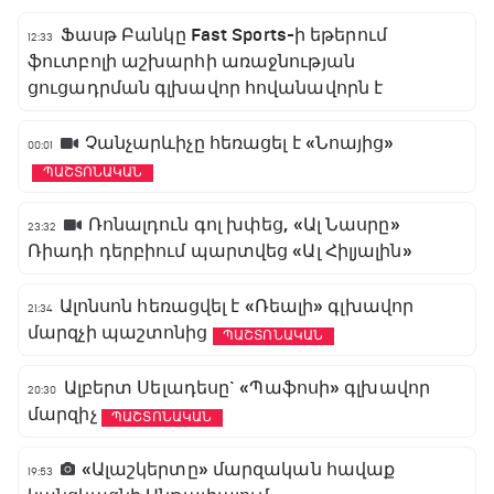
Ֆասթ Բանկը Fast Sports-ի եթերում
12:33
ֆուտբոլի աշխարհի առաջնության
ցուցադրման գլխավոր հովանավորն է
Չանչարևիչը հեռացել է «Նոայից»
00:01
ՊԱՇՏՈՆԱԿԱՆ
Ռոնալդուն գոլ խփեց, «Ալ Նասրը»
23:32
Ռիադի դերբիում պարտվեց «Ալ Հիլյալին»
Ալոնսոն հեռացվել է «Ռեալի» գլխավոր
21:34
մարզչի պաշտոնից
ՊԱՇՏՈՆԱԿԱՆ
Ալբերտ Սելադեսը` «Պաֆոսի» գլխավոր
20:30
մարզիչ
ՊԱՇՏՈՆԱԿԱՆ
«Ալաշկերտը» մարզական հավաք
19:53