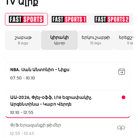
TV Ալիք
02:05 - 04:00
UFC Fight Night. Գամրոտ - Սալքիլդ
04:00 - 07:00
շաբաթ
կիրակի
երկուշաբթի
երեքշա
Փ/Ֆ Ակումբների աշխարհ
8 օգս
Այսօր
10 օգս
11 օգս
07:00 - 07:50
NBA. Սան Անտոնիո - Նիքս
07:50 - 10:10
ԱԱ-2026, Փլեյ-օֆֆ, 1/16 եզրափակիչ.
Արգենտինա - Կաբո Վերդե
10:10 - 12:55
Փ/Ֆ Երազանքի թիմեր
12:55 - 13:45