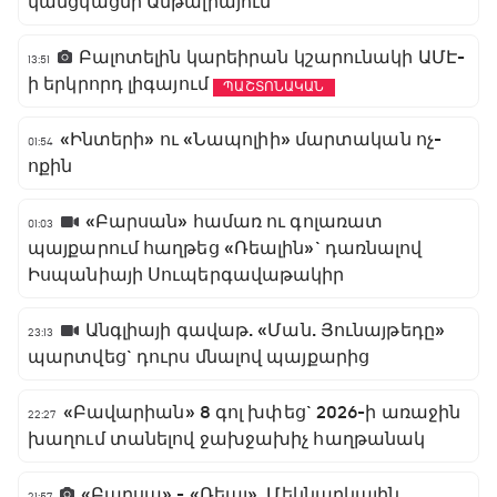
կանցկացնի Անթալիայում
Բալոտելին կարեիրան կշարունակի ԱՄԷ-
13:51
ի երկրորդ լիգայում
ՊԱՇՏՈՆԱԿԱՆ
«Ինտերի» ու «Նապոլիի» մարտական ոչ-
01:54
ոքին
«Բարսան» համառ ու գոլառատ
01:03
պայքարում հաղթեց «Ռեալին»` դառնալով
Իսպանիայի Սուպերգավաթակիր
Անգլիայի գավաթ. «Ման. Յունայթեդը»
23:13
պարտվեց` դուրս մնալով պայքարից
«Բավարիան» 8 գոլ խփեց` 2026-ի առաջին
22:27
խաղում տանելով ջախջախիչ հաղթանակ
«Բարսա» - «Ռեալ». Մեկնարկային
21:57