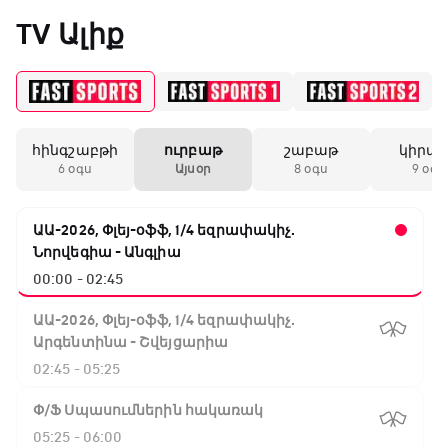
«Միլանի» երկրորդ
TV Ալիք
անընդմեջ ոչ-ոքին
19:59 / 11.01.2026
• Ֆուտբոլ
հինգշաբթի
ուրբաթ
շաբաթ
կիրա
23:23 / 06.01.2026
• Ֆուտբոլ
21:55 / 06.01.2026
• Ֆ
Անգլիայի գավաթ.
6 օգս
Այսօր
8 օգս
9 օգս
Աղբյուր. Բալեկյանը նոր
Ջոնաթան Դու
Մարտինելիի հեթ-
ակումբ կունենա
հեռացել է «Արա
տրիկն ու «Արսենալի»
Արմենիայից»
խոշոր հաշվով
ԱԱ-2026, Փլեյ-օֆֆ, 1/4 եզրափակիչ.
հաղթանակը
Նորվեգիա - Անգլիա
00:00 - 02:45
18:27 / 11.01.2026
• Թենիս
Սվիտոլինան
ԱԱ-2026, Փլեյ-օֆֆ, 1/4 եզրափակիչ.
կարիերայի 19-րդ
Արգենտինա - Շվեյցարիա
տիտղոսն է նվաճել
02:45 - 05:25
Փ/Ֆ Սպասումներին հակառակ
17:08 / 11.01.2026
• Ֆուտբոլ
05:25 - 06:00