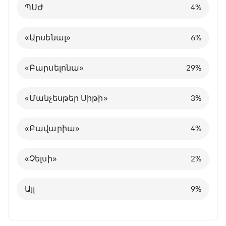
ՊՍԺ
3
2
«Լիվերպուլ»
28
19
4
6
%
%
%
%
22:27 / 11.01.2026
• Ֆուտբոլ
«Բավարիան» 8 գոլ
Գերմանիայի Բունդեսլիգա
Խորվաթիա
«Լիվերպուլ»
Անգլիա
«Չելսիում»
«Արսենալում»
13
3
3
4
7
5
%
%
%
%
%
%
խփեց` 2026-ի առաջին
«Արսենալ»
4
3
«Վիլյառեալ»
12
6
6
4
%
%
%
%
խաղում տանելով
ջախջախիչ հաղթանակ
Ֆրանսիայի Լիգա 1
«Ռեալ Մադրիդ»
Գերմանիա
Այլ ակումբում
74
31
3
2
%
%
%
%
«Բարսելոնա»
Ոչ մի
4
28
29
10
%
%
%
21:57 / 11.01.2026
• Ֆուտբոլ
Հայաստանի Պրեմիեր լիգա
«Նապոլի»
Իսպանիա
10
5
4
%
%
%
«Բարսա» - «Ռեալ».
«Մանչեսթեր Սիթի»
3
%
Մեկնարկային կազմերը
Այլ
Պորտուգալիա
24
8
%
%
«Բավարիա»
4
%
Բելգիա
1
%
21:13 / 11.01.2026
• Ֆուտբոլ
«Չելսի»
2
%
Ռանոսը
խաղաժամանակ
Այլ
8
%
չստացավ,
Այլ
9
%
«Բորուսիան» տարին
սկսեց վստահ
հաղթանակով
20:17 / 11.01.2026
• Ֆուտբոլ