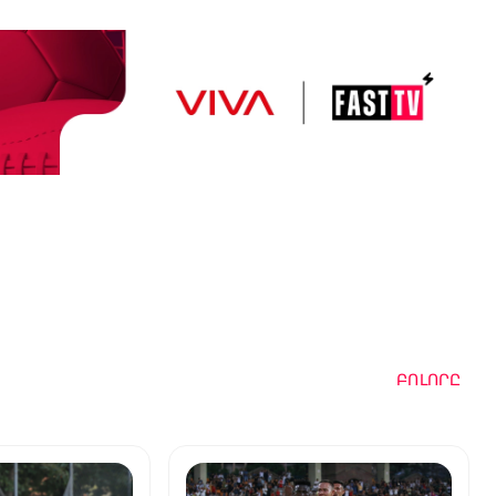
ԲՈԼՈՐԸ