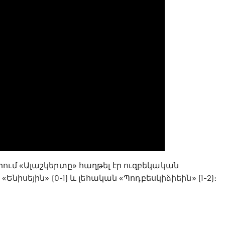
ում «Ալաշկերտը» հաղթել էր ուզբեկական
նիսեյին» (0-1) և լեհական «Պոդբեսկիձիեին» (1-2)։