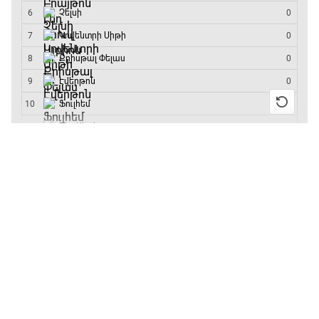
մրցաշարի հաղթող
ԱԱ-2026, Փլեյ-օֆֆ, կիսաեզրափակիչ.
Ֆրանսիա - Իսպանիա
15:45 - 17:40
13:55 / 11.01.2026
• Թենիս
Բուբլիկը հաղթեց
Փ/Ֆ Ակումբների աշխարհ
Հոնկոնգի մրցաշարում
17:40 - 18:35
և կարիերայում
առաջին անգամ կլինի
10-րդը
Լա լիգայի ստադիոնները
12:39 / 11.01.2026
• Ֆուտբոլ
18:35 - 18:45
Անգլիայի գավաթ.
«Չելսին» Ռոսենյորի
գլխավորությամբ
GOAT. Ֆորմուլա 1-ի ավտոարշավորդներ
առաջին խաղում
18:45 - 19:10
հաղթել է
11:38 / 11.01.2026
• Ֆուտբոլ
Ֆորմուլա 1. Հունգարիայի Գրան Պրի.
Ինչ դիտել այսօր
Մրցարշավ