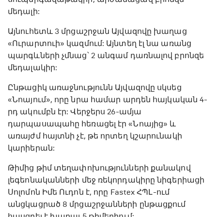
մեդալի:
Այնուհետև 3 մրցաշրջան Այվազովը խաղաց
«Ուրարտուի» կազմում: Այնտեղ էլ նա առանց
պարգևների չմնաց՝ 2 անգամ դառնալով բրոնզե
մեդալակիր:
Ընթացիկ առաջնությունն Այվազովը սկսեց
«Նոայում», որը նրա համար արդեն հայկական 4-
րդ ակումբն էր: Վերջերս 26-ամյա
դարպասապահը հեռացել էր «Նոայից» և
առայժմ հայտնի չէ, թե որտեղ կշարունակի
կարիերան:
Թիմից թիմ տեղափոխությունների քանակով
լեգեոնականների մեջ ռեկորդակիրը նիգերիացի
Սոլոմոն Իմե Ուդոն է, որը Fastex ՀՊԼ-ում
անցկացրած 8 մրցաշրջանների ընթացքում
հասցրել է խաղալ 5 թիմերիում: