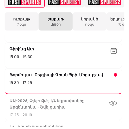
Նորվեգիա - Անգլիա
11:45 - 14:30
ուրբաթ
շաբաթ
կիրակի
երկուշա
GOAT. Մարզիչներ
7 օգս
Այսօր
9 օգս
10 օգս
14:30 - 15:00
Գիրինգ Ափ
15:00 - 15:30
Ֆորմուլա 1. Բելգիայի Գրան Պրի. Մրցարշավ
15:30 - 17:25
ԱԱ-2026, Փլեյ-օֆֆ, 1/4 եզրափակիչ.
Արգենտինա - Շվեյցարիա
17:25 - 20:10
Լա լիգայի ստադիոնները