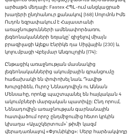
արծաթե մեդալի: Fastex ՀՊԼ-ում անցկացրած
խաղերի ընդհանուր քանակով (168) Սոլոմոն Իմե
Ուդոն եզրափակում է Հայաստանի
առաջնությունների ամենափորձառու
լեգեոնականների եռյակը՝ զիջելով միայն
բրազիլացի Ալեքս Էնրիկե դա Սիլվային (230) և
կոլումբացի Վբեյմար Անգուլոյին (174):
Ընթացիկ առաջնության մասնակից
լեգեոնականներից ակումբային գրանցումը
հաճախակի են փոփոխել նաև Դավիթ
Խուրցիձեն, Ուրոշ Նենադովիչն ու Աննան
Մենսահը, որոնք պաշտպանել են հայկական 4
ակումբների մարզական պատիվը: Ընդ որում,
Նենադովիչն առաջնության գարնանային
հատվածում որոշ ընդմիջումից հետո կրկին
կխաղա «Ալաշկերտում»՝ թիմի կազմ
վերադառնալով «Փյունիկից»: Սերբ հարձակվողը