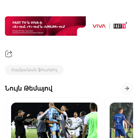
Հայկական ֆուտբոլ
Նույն Թեմայով