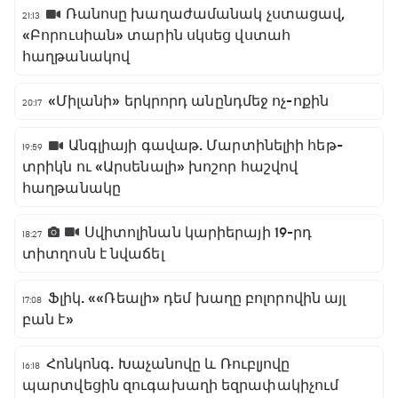
Ռանոսը խաղաժամանակ չստացավ,
21:13
«Բորուսիան» տարին սկսեց վստահ
հաղթանակով
«Միլանի» երկրորդ անընդմեջ ոչ-ոքին
20:17
Անգլիայի գավաթ. Մարտինելիի հեթ-
19:59
տրիկն ու «Արսենալի» խոշոր հաշվով
հաղթանակը
Սվիտոլինան կարիերայի 19-րդ
18:27
տիտղոսն է նվաճել
Ֆլիկ. ««Ռեալի» դեմ խաղը բոլորովին այլ
17:08
բան է»
Հոնկոնգ. Խաչանովը և Ռուբլյովը
16:18
պարտվեցին զուգախաղի եզրափակիչում