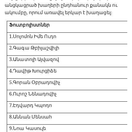
անցկացրած խաղերի ընդհանուր քանակն ու
ակումբը, որում առավել երկար է խաղացել:
Ֆուտբոլիստներ
1.
Սոլոմոն Իմե Ուդո
2.
Գագա Թբիլաշվիլի
3.
Անատոլի Այվազով
4.
Դավիթ Խուրցիձե
5.
Գորան Օբրադովիչ
6.
Ուրոշ Նենադովիչ
7.
Էդվարդ Կպո
8.
Աննան Մենսահ
9.
Նոա Կասուլե