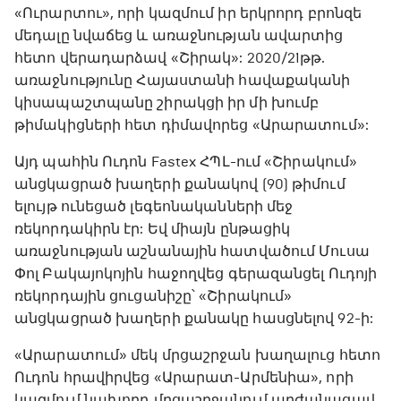
«Ուրարտու», որի կազմում իր երկրորդ բրոնզե
մեդալը նվաճեց և առաջնության ավարտից
հետո վերադարձավ «Շիրակ»: 2020/21թթ.
առաջնությունը Հայաստանի հավաքականի
կիսապաշտպանը շիրակցի իր մի խումբ
թիմակիցների հետ դիմավորեց «Արարատում»:
Այդ պահին Ուդոն Fastex ՀՊԼ-ում «Շիրակում»
անցկացրած խաղերի քանակով (90) թիմում
ելույթ ունեցած լեգեոնականների մեջ
ռեկորդակիրն էր: Եվ միայն ընթացիկ
առաջնության աշնանային հատվածում Մուսա
Փոլ Բակայոկոյին հաջողվեց գերազանցել Ուդոյի
ռեկորդային ցուցանիշը՝ «Շիրակում»
անցկացրած խաղերի քանակը հասցնելով 92-ի:
«Արարատում» մեկ մրցաշրջան խաղալուց հետո
Ուդոն հրավիրվեց «Արարատ-Արմենիա», որի
կազմում նախորդ մրցաշրջանում արժանացավ