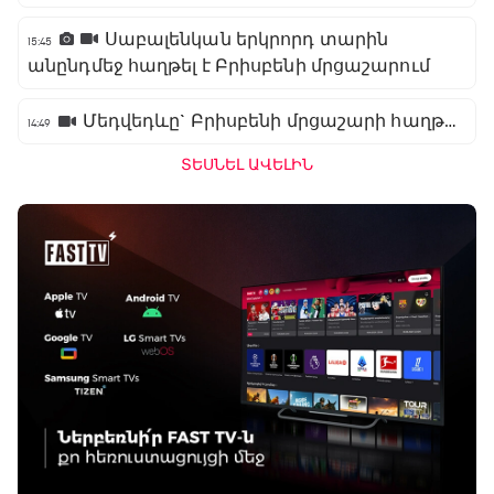
Սաբալենկան երկրորդ տարին
15:45
անընդմեջ հաղթել է Բրիսբենի մրցաշարում
Մեդվեդևը` Բրիսբենի մրցաշարի հաղթող
14:49
ՏԵՍՆԵԼ ԱՎԵԼԻՆ