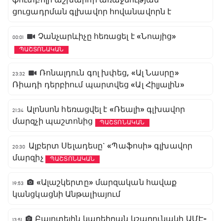
ֆուտբոլի աշխարհի առաջնության
ցուցադրման գլխավոր հովանավորն է
Չանչարևիչը հեռացել է «Նոայից»
00:01
ՊԱՇՏՈՆԱԿԱՆ
Ռոնալդուն գոլ խփեց, «Ալ Նասրը»
23:32
Ռիադի դերբիում պարտվեց «Ալ Հիլյալին»
Ալոնսոն հեռացվել է «Ռեալի» գլխավոր
21:34
մարզչի պաշտոնից
ՊԱՇՏՈՆԱԿԱՆ
Ալբերտ Սելադեսը` «Պաֆոսի» գլխավոր
20:30
մարզիչ
ՊԱՇՏՈՆԱԿԱՆ
«Ալաշկերտը» մարզական հավաք
19:53
կանցկացնի Անթալիայում
Բալոտելին կարեիրան կշարունակի ԱՄԷ-
13:51