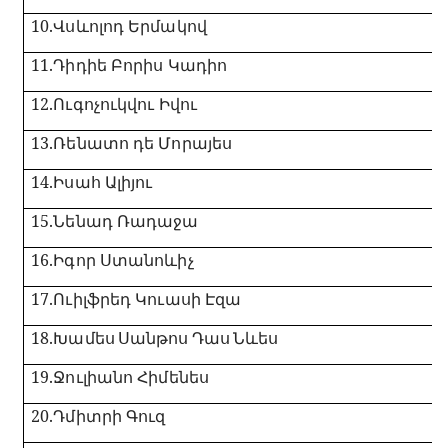
10.
Վսևոլոդ Երմակով
11.
Դիդիե Բորիս Կադիո
12.
Ուգոչուկվու Իվու
13.
Ռենատո դե Մորայես
14.
Իսահ Ալիյու
15.
Նենադ Ռադաջա
16.
Իգոր Ստանոևիչ
17.
Ուիլֆրեդ Կուասի Էզա
18.
Խամես
Սանթոս
Դաս
Նևես
19.
Ջուլիանո Հիմենես
20.
Դմիտրի Գուզ