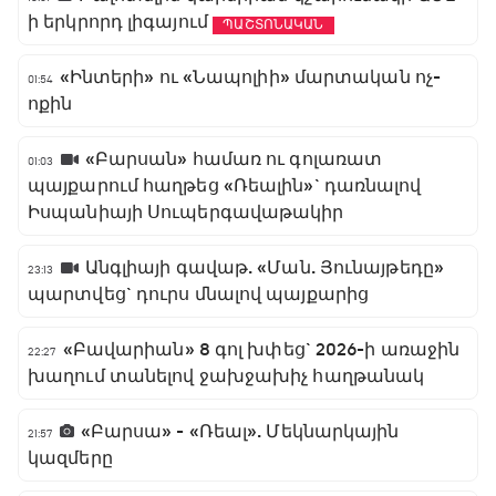
ի երկրորդ լիգայում
ՊԱՇՏՈՆԱԿԱՆ
«Ինտերի» ու «Նապոլիի» մարտական ոչ-
01:54
ոքին
«Բարսան» համառ ու գոլառատ
01:03
պայքարում հաղթեց «Ռեալին»` դառնալով
Իսպանիայի Սուպերգավաթակիր
Անգլիայի գավաթ. «Ման. Յունայթեդը»
23:13
պարտվեց` դուրս մնալով պայքարից
«Բավարիան» 8 գոլ խփեց` 2026-ի առաջին
22:27
խաղում տանելով ջախջախիչ հաղթանակ
«Բարսա» - «Ռեալ». Մեկնարկային
21:57
կազմերը