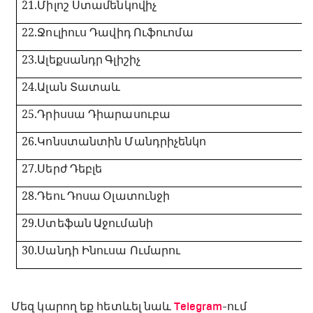
21.
Միլոշ Ստամենկովիչ
22.
Ջուլիուս Դավիդ
Ուֆուոմա
23.
Ալեքսանդր
Գլիշիչ
24.
Ալան Տատաև
25.
Դրիսսա Դիարասուբա
26.
Կոնստանտին Մանդրիչենկո
27.
Սերժ
Դեբլե
28.
Դեու
Դոսա
Օլատունջի
29.
Ստեֆան
Աջումանի
30.
Սանդի Ինուսա Ումարու
Մեզ կարող եք հետևել նաև
Telegram
-ում