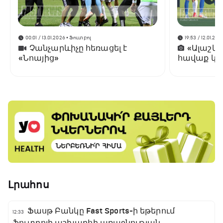
00:01 / 13.01.2026
• Ֆուտբոլ
19:53 / 12.01.202
Չանչարևիչը հեռացել է
«Ալաշկ
«Նոայից»
հավաք կա
Անթալիայ
Լրահոս
Ֆասթ Բանկը Fast Sports-ի եթերում
12:33