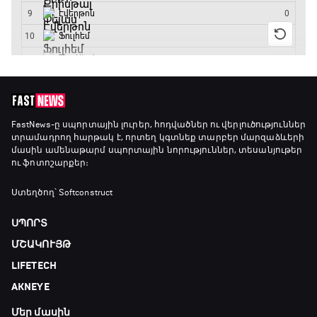
FastNews
-ը սպորտային լուրեր, հոդվածներ ու վերլուծություններ
տրամադրող հարթակ է, որտեղ կգտնեք տարբեր մարզաձևերի
մասին ամենաթարմ սպորտային նորություններ, տեսանյութեր
ու ֆոտոշարքեր։
Ստեղծող՝ Softconstruct
ՍՊՈՐՏ
ՄՇԱԿՈՒՅԹ
LIFETECH
AKNEYE
Մեր մասին