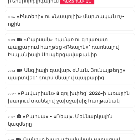
ի երկրորդ լիգայում
ՊԱՇՏՈՆԱԿԱՆ
«Ինտերի» ու «Նապոլիի» մարտական ոչ-
01:54
ոքին
«Բարսան» համառ ու գոլառատ
01:03
պայքարում հաղթեց «Ռեալին»` դառնալով
Իսպանիայի Սուպերգավաթակիր
Անգլիայի գավաթ. «Ման. Յունայթեդը»
23:13
պարտվեց` դուրս մնալով պայքարից
«Բավարիան» 8 գոլ խփեց` 2026-ի առաջին
22:27
խաղում տանելով ջախջախիչ հաղթանակ
«Բարսա» - «Ռեալ». Մեկնարկային
21:57
կազմերը
Ռանոսը խաղաժամանակ չստացավ,