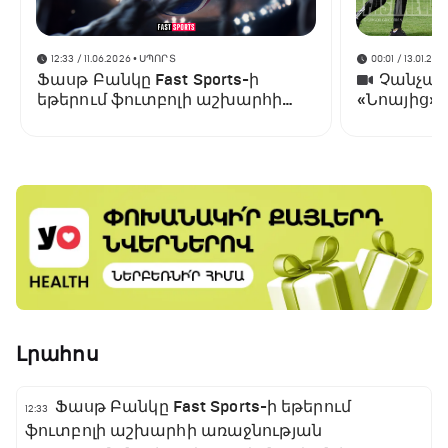
12:33 / 11.06.2026
• ՍՊՈՐՏ
00:01 / 13.01.202
Ֆասթ Բանկը Fast Sports-ի
Չանչարև
եթերում ֆուտբոլի աշխարհի
«Նոայից»
առաջնության ցուցադրման
գլխավոր հովանավորն է
Լրահոս
Ֆասթ Բանկը Fast Sports-ի եթերում
12:33
ֆուտբոլի աշխարհի առաջնության