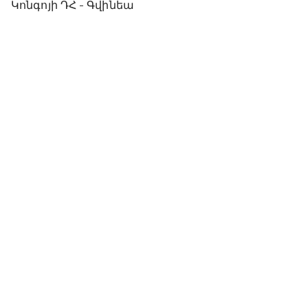
Կոնգոյի ԴՀ - Գվինեա