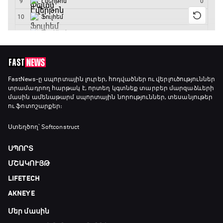
13:45 - 15:45
GOAT. Կանանց հեծանվավազք
15:45 - 16:10
ԱԱ-2026, Փլեյ-օֆֆ, կիսաեզրափակիչ.
FastNews
-ը սպորտային լուրեր, հոդվածներ ու վերլուծություններ
տրամադրող հարթակ է, որտեղ կգտնեք տարբեր մարզաձևերի
Անգլիա - Արգենտինա
մասին ամենաթարմ սպորտային նորություններ, տեսանյութեր
16:10 - 18:10
ու ֆոտոշարքեր։
Առագաստանավային սպորտ
Ստեղծող՝ Softconstruct
18:10 - 18:40
ՍՊՈՐՏ
ՄՇԱԿՈՒՅԹ
Լա լիգայի ստադիոնները
LIFETECH
18:40 - 18:50
AKNEYE
Մեր մասին
ԱԱ-2026, Փլեյ-օֆֆ, 3-րդ տեղի խաղ.