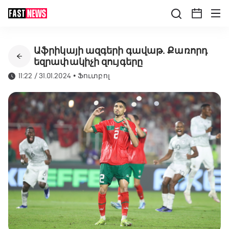
Աֆրիկայի ազգերի գավաթ. Քառորդ
եզրափակիչի զույգերը
11:22 / 31.01.2024
•
Ֆուտբոլ