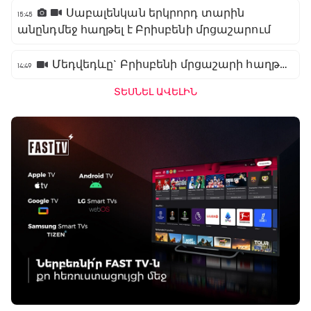
Սաբալենկան երկրորդ տարին
15:45
անընդմեջ հաղթել է Բրիսբենի մրցաշարում
Մեդվեդևը` Բրիսբենի մրցաշարի հաղթող
14:49
ՏԵՍՆԵԼ ԱՎԵԼԻՆ