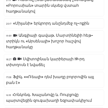
21:13
«Բորուսիան» տարին սկսեց վստահ
հաղթանակով
«Միլանի» երկրորդ անընդմեջ ոչ-ոքին
20:17
Անգլիայի գավաթ. Մարտինելիի հեթ-
19:59
տրիկն ու «Արսենալի» խոշոր հաշվով
հաղթանակը
Սվիտոլինան կարիերայի 19-րդ
18:27
տիտղոսն է նվաճել
Ֆլիկ. ««Ռեալի» դեմ խաղը բոլորովին այլ
17:08
բան է»
Հոնկոնգ. Խաչանովը և Ռուբլյովը
16:18
պարտվեցին զուգախաղի եզրափակիչում