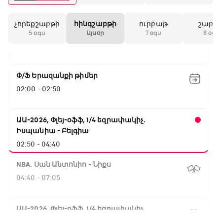
չորեքշաբթի
հինգշաբթի
ուրբաթ
շաբա
Բացօթյա մարզական շոու
5 օգս
Այսօր
7 օգս
8 օգս
01:30 - 02:00
Փ/Ֆ Երազանքի թիմեր
02:00 - 02:50
ԱԱ-2026, Փլեյ-օֆֆ, 1/4 եզրափակիչ.
Իսպանիա - Բելգիա
02:50 - 04:40
NBA. Սան Անտոնիո - Նիքս
04:40 - 07:05
ԱԱ-2026, Փլեյ-օֆֆ, 1/4 եզրափակիչ.
Նորվեգիա - Անգլիա