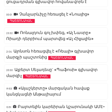
ցուցադրման գլխավոր հովանավորն է
Չանչարևիչը հեռացել է «Նոայից»
00:01
ՊԱՇՏՈՆԱԿԱՆ
Ռոնալդուն գոլ խփեց, «Ալ Նասրը»
23:32
Ռիադի դերբիում պարտվեց «Ալ Հիլյալին»
Ալոնսոն հեռացվել է «Ռեալի» գլխավոր
21:34
մարզչի պաշտոնից
ՊԱՇՏՈՆԱԿԱՆ
Ալբերտ Սելադեսը` «Պաֆոսի» գլխավոր
20:30
մարզիչ
ՊԱՇՏՈՆԱԿԱՆ
«Ալաշկերտը» մարզական հավաք
19:53
կանցկացնի Անթալիայում
Բալոտելին կարեիրան կշարունակի ԱՄԷ-
13:51