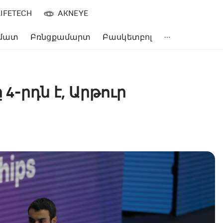
LIFETECH
AKNEYE
մատ
Բռնցքամարտ
Բասկետբոլ
4-րդն է, Արթուր