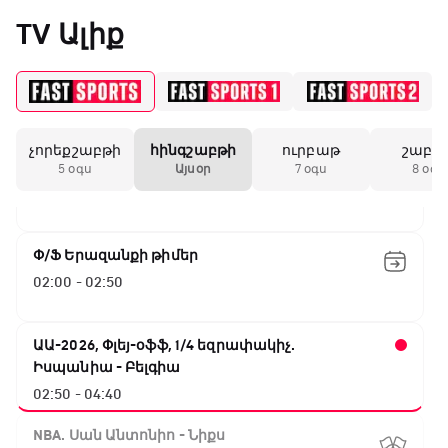
«Միլանի» երկրորդ
TV Ալիք
անընդմեջ ոչ-ոքին
19:59 / 11.01.2026
• Ֆուտբոլ
չորեքշաբթի
հինգշաբթի
ուրբաթ
շաբա
Բացօթյա մարզական շոու
Անգլիայի գավաթ.
5 օգս
Այսօր
7 օգս
8 օգս
Մարտինելիի հեթ-
01:30 - 02:00
տրիկն ու «Արսենալի»
խոշոր հաշվով
հաղթանակը
Փ/Ֆ Երազանքի թիմեր
02:00 - 02:50
18:27 / 11.01.2026
• Թենիս
Սվիտոլինան
կարիերայի 19-րդ
ԱԱ-2026, Փլեյ-օֆֆ, 1/4 եզրափակիչ.
տիտղոսն է նվաճել
Իսպանիա - Բելգիա
02:50 - 04:40
17:08 / 11.01.2026
• Ֆուտբոլ
NBA. Սան Անտոնիո - Նիքս