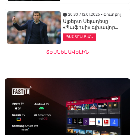
20:30 / 12.01.2026
• Ֆուտբոլ
Ալբերտ Սելադեսը`
«Պաֆոսի» գլխավոր
մարզիչ
ՊԱՇՏՈՆԱԿԱՆ
ՏԵՍՆԵԼ ԱՎԵԼԻՆ
19:53 / 12.01.2026
• Ֆուտբոլ
«Ալաշկերտը»
մարզական հավաք
կանցկացնի
Անթալիայում
13:51 / 12.01.2026
• Ֆուտբոլ
Բալոտելին
կարեիրան կշարունակի
ԱՄԷ-ի երկրորդ լիգայում
ՊԱՇՏՈՆԱԿԱՆ