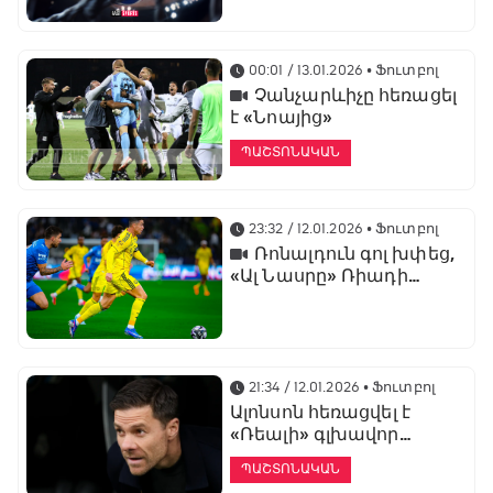
առաջնության
ցուցադրման գլխավոր
հովանավորն է
00:01 / 13.01.2026
• Ֆուտբոլ
Չանչարևիչը հեռացել
է «Նոայից»
ՊԱՇՏՈՆԱԿԱՆ
23:32 / 12.01.2026
• Ֆուտբոլ
Ռոնալդուն գոլ խփեց,
«Ալ Նասրը» Ռիադի
դերբիում պարտվեց «Ալ
Հիլյալին»
21:34 / 12.01.2026
• Ֆուտբոլ
Ալոնսոն հեռացվել է
«Ռեալի» գլխավոր
մարզչի պաշտոնից
ՊԱՇՏՈՆԱԿԱՆ