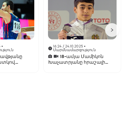
5
•
16:24 / 24.10.2025
•
ւթյուն
Մարմնամարզություն
Դավթյանը
18-ամյա Մամիկոն
ատկով
Խաչատրյանը հրաշալի
արհի
ելույթով դարձել է աշխարհի
փոխչեմպիոն