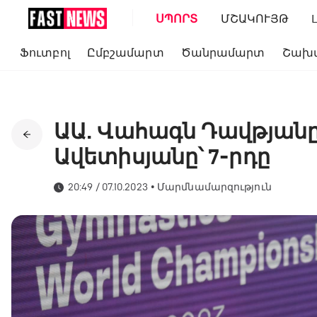
ՍՊՈՐՏ
ՄՇԱԿՈՒՅԹ
Ֆուտբոլ
Ըմբշամարտ
Ծանրամարտ
Շախ
ԱԱ. Վահագն Դավթյանը 
Ավետիսյանը՝ 7-րդը
20:49 / 07.10.2023
•
Մարմնամարզություն