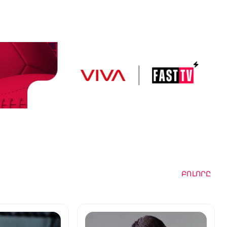
ԲՈԼՈՐԸ