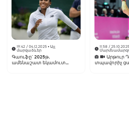
19:42 / 04.12.2025
• Այլ
11:58 / 25.10.202
մարզաձևեր
Մարմնամարզո
Գաուֆը` 2025թ.
Արթուր 
ամենաշատ եկամուտ
տպավորիչ ց
ունեցած մարզուհի
դարձավ աշխ
փոխչեմպիոն