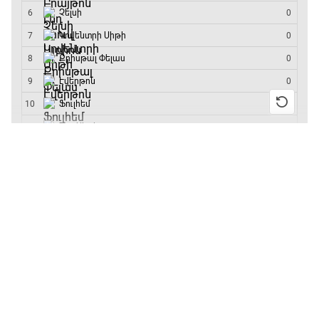
մրցաշարի հաղթող
13:20 - 13:45
ԱԱ-2026, Փլեյ-օֆֆ, կիսաեզրափակիչ.
Ֆրանսիա - Իսպանիա
13:55 / 11.01.2026
• Թենիս
13:45 - 15:45
Բուբլիկը հաղթեց
Հոնկոնգի մրցաշարում
GOAT. Կանանց հեծանվավազք
և կարիերայում
առաջին անգամ կլինի
15:45 - 16:10
10-րդը
12:39 / 11.01.2026
• Ֆուտբոլ
ԱԱ-2026, Փլեյ-օֆֆ, կիսաեզրափակիչ.
Անգլիայի գավաթ.
Անգլիա - Արգենտինա
«Չելսին» Ռոսենյորի
16:10 - 18:10
գլխավորությամբ
առաջին խաղում
Առագաստանավային սպորտ
հաղթել է
18:10 - 18:40
11:38 / 11.01.2026
• Ֆուտբոլ
Ինչ դիտել այսօր
Լա լիգայի ստադիոնները