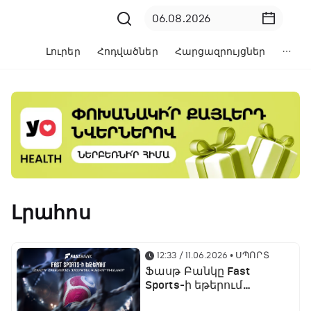
Լուրեր
Հոդվածներ
Հարցազրույցներ
Լրահոս
12:33 / 11.06.2026
• ՍՊՈՐՏ
Ֆասթ Բանկը Fast
Sports-ի եթերում
ֆուտբոլի աշխարհի