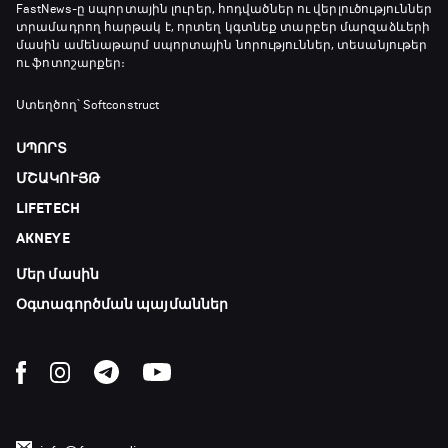
FastNews
-ը սպորտային լուրեր, հոդվածներ ու վերլուծություններ
տրամադրող հարթակ է, որտեղ կգտնեք տարբեր մարզաձևերի
մասին ամենաթարմ սպորտային նորություններ, տեսանյութեր
ու ֆոտոշարքեր։
Ստեղծող՝ Softconstruct
ՍՊՈՐՏ
ՄՇԱԿՈՒՅԹ
LIFETECH
AKNEYE
Մեր մասին
Օգտագործման պայմաններ