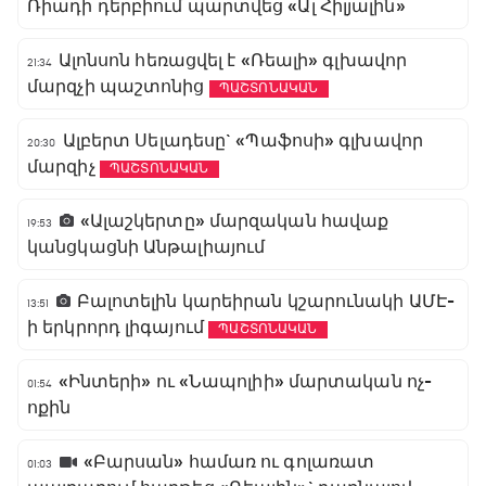
Ռիադի դերբիում պարտվեց «Ալ Հիլյալին»
Ալոնսոն հեռացվել է «Ռեալի» գլխավոր
21:34
մարզչի պաշտոնից
ՊԱՇՏՈՆԱԿԱՆ
Ալբերտ Սելադեսը` «Պաֆոսի» գլխավոր
20:30
մարզիչ
ՊԱՇՏՈՆԱԿԱՆ
«Ալաշկերտը» մարզական հավաք
19:53
կանցկացնի Անթալիայում
Բալոտելին կարեիրան կշարունակի ԱՄԷ-
13:51
ի երկրորդ լիգայում
ՊԱՇՏՈՆԱԿԱՆ
«Ինտերի» ու «Նապոլիի» մարտական ոչ-
01:54
ոքին
«Բարսան» համառ ու գոլառատ
01:03