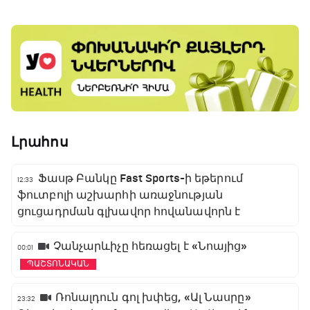
Լրահոս
Ֆասթ Բանկը Fast Sports-ի եթերում
12:33
ֆուտբոլի աշխարհի առաջնության
ցուցադրման գլխավոր հովանավորն է
Չանչարևիչը հեռացել է «Նոայից»
00:01
ՊԱՇՏՈՆԱԿԱՆ
Ռոնալդուն գոլ խփեց, «Ալ Նասրը»
23:32