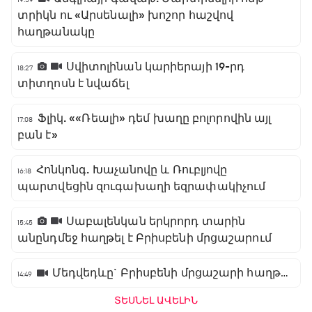
տրիկն ու «Արսենալի» խոշոր հաշվով
հաղթանակը
Սվիտոլինան կարիերայի 19-րդ
18:27
տիտղոսն է նվաճել
Ֆլիկ. ««Ռեալի» դեմ խաղը բոլորովին այլ
17:08
բան է»
Հոնկոնգ. Խաչանովը և Ռուբլյովը
16:18
պարտվեցին զուգախաղի եզրափակիչում
Սաբալենկան երկրորդ տարին
15:45
անընդմեջ հաղթել է Բրիսբենի մրցաշարում
Մեդվեդևը` Բրիսբենի մրցաշարի հաղթող
14:49
ՏԵՍՆԵԼ ԱՎԵԼԻՆ