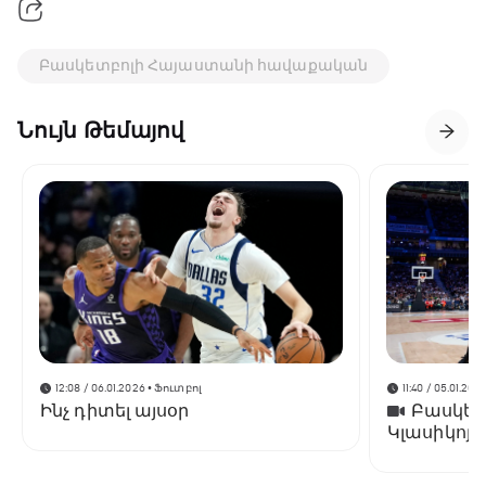
Բասկետբոլի Հայաստանի հավաքական
Նույն Թեմայով
12:08 / 06.01.2026
• Ֆուտբոլ
11:40 / 05.01.202
Ինչ դիտել այսօր
Բասկետբ
Կլասիկոյո
է «Ռեալին