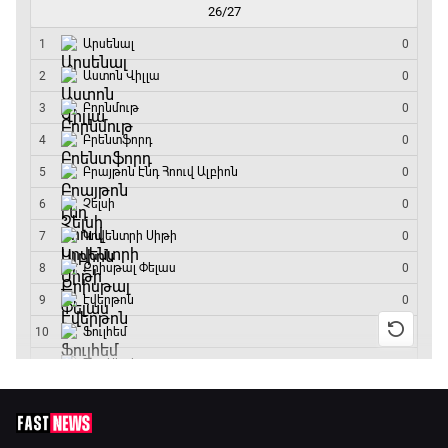
Փ/Ֆ Ակումբների աշխարհ
17:40 - 18:35
Լա լիգայի ստադիոնները
18:35 - 18:45
GOAT. Ֆորմուլա 1-ի ավտոարշավորդներ
18:45 - 19:10
Ֆորմուլա 1. Հունգարիայի Գրան Պրի.
Մրցարշավ
19:10 - 21:30
ԱԱ-2026, Փլեյ-օֆֆ, եզրափակիչ. Իսպանիա -
Արգենտինա
21:30 - 00:00