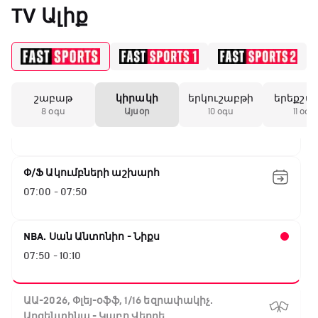
TV Ալիք
00:15 - 02:05
ԱԱ-2026, Փլեյ-օֆֆ, 1/4 եզրափակիչ.
Իսպանիա - Բելգիա
02:05 - 04:00
շաբաթ
կիրակի
երկուշաբթի
երեքշա
UFC Fight Night. Գամրոտ - Սալքիլդ
8 օգս
Այսօր
10 օգս
11 օգս
04:00 - 07:00
Փ/Ֆ Ակումբների աշխարհ
07:00 - 07:50
NBA. Սան Անտոնիո - Նիքս
07:50 - 10:10
ԱԱ-2026, Փլեյ-օֆֆ, 1/16 եզրափակիչ.
Արգենտինա - Կաբո Վերդե