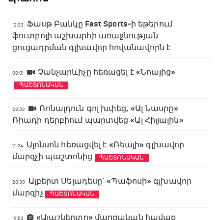
Ֆասթ Բանկը Fast Sports-ի եթերում
12:33
ֆուտբոլի աշխարհի առաջնության
ցուցադրման գլխավոր հովանավորն է
Չանչարևիչը հեռացել է «Նոայից»
00:01
ՊԱՇՏՈՆԱԿԱՆ
Ռոնալդուն գոլ խփեց, «Ալ Նասրը»
23:32
Ռիադի դերբիում պարտվեց «Ալ Հիլյալին»
Ալոնսոն հեռացվել է «Ռեալի» գլխավոր
21:34
մարզչի պաշտոնից
ՊԱՇՏՈՆԱԿԱՆ
Ալբերտ Սելադեսը` «Պաֆոսի» գլխավոր
20:30
մարզիչ
ՊԱՇՏՈՆԱԿԱՆ
«Ալաշկերտը» մարզական հավաք
19:53