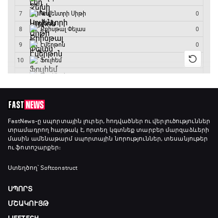
19:30 - 19:40
Գիրինգ Ափ
19:40 - 20:10
Ֆուտբոլի ազգեր
20:10 - 21:00
Փ/Ֆ Մաքս Ֆերստապեն. Չեմպիոնի
FastNews
-ը սպորտային լուրեր, հոդվածներ ու վերլուծություններ
տրամադրող հարթակ է, որտեղ կգտնեք տարբեր մարզաձևերի
անատոմիա
մասին ամենաթարմ սպորտային նորություններ, տեսանյութեր
21:00 - 23:20
ու ֆոտոշարքեր։
Առագաստանավային սպորտ
Ստեղծող՝ Softconstruct
23:20 - 23:45
ՍՊՈՐՏ
ՄՇԱԿՈՒՅԹ
Մշակույթ և ֆուտբոլ