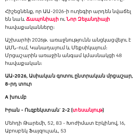
Հիշեցնենք, որ ԱԱ-2026-ի ուղեգիր արդեն նվաճել
են նաև
Ճապոնիայի
ու
Նոր Զելանդիայի
հավաքականները։
Աշխարհի 2026թ. առաջնությունն անցկացվելու է
ԱՄՆ-ում, Կանադայում և Մեքսիկայում։
Մրցաշարին առաջին անգամ կմասնակցի 48
հավաքական։
ԱԱ-2026, Ասիական գոտու ընտրական մրցաշար,
8-րդ տուր
A խումբ
Իրան - Ուզբեկստան` 2-2 (
տեսանյութ
)
Մեհդի Թարեմի, 52, 83 - Խոժիմատ Էրկինով, 16,
Աբոսբեկ Ֆայզուլաև, 53