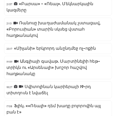
«Բարսա» - «Ռեալ». Մեկնարկային
21:57
կազմերը
Ռանոսը խաղաժամանակ չստացավ,
21:13
«Բորուսիան» տարին սկսեց վստահ
հաղթանակով
«Միլանի» երկրորդ անընդմեջ ոչ-ոքին
20:17
Անգլիայի գավաթ. Մարտինելիի հեթ-
19:59
տրիկն ու «Արսենալի» խոշոր հաշվով
հաղթանակը
Սվիտոլինան կարիերայի 19-րդ
18:27
տիտղոսն է նվաճել
Ֆլիկ. ««Ռեալի» դեմ խաղը բոլորովին այլ
17:08
բան է»