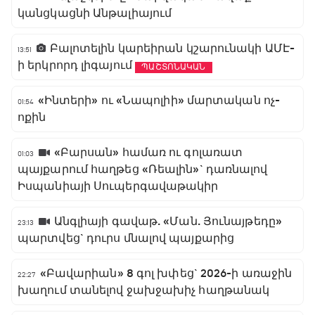
կանցկացնի Անթալիայում
Բալոտելին կարեիրան կշարունակի ԱՄԷ-
13:51
ի երկրորդ լիգայում
ՊԱՇՏՈՆԱԿԱՆ
«Ինտերի» ու «Նապոլիի» մարտական ոչ-
01:54
ոքին
«Բարսան» համառ ու գոլառատ
01:03
պայքարում հաղթեց «Ռեալին»` դառնալով
Իսպանիայի Սուպերգավաթակիր
Անգլիայի գավաթ. «Ման. Յունայթեդը»
23:13
պարտվեց` դուրս մնալով պայքարից
«Բավարիան» 8 գոլ խփեց` 2026-ի առաջին
22:27
խաղում տանելով ջախջախիչ հաղթանակ