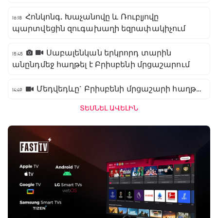
Հոնկոնգ. Խաչանովը և Ռուբլյովը
16:18
պարտվեցին զուգախաղի եզրափակիչում
Սաբալենկան երկրորդ տարին
15:45
անընդմեջ հաղթել է Բրիսբենի մրցաշարում
Մեդվեդևը` Բրիսբենի մրցաշարի հաղթող
14:49
ՏԵՍՆԵԼ ԱՎԵԼԻՆ