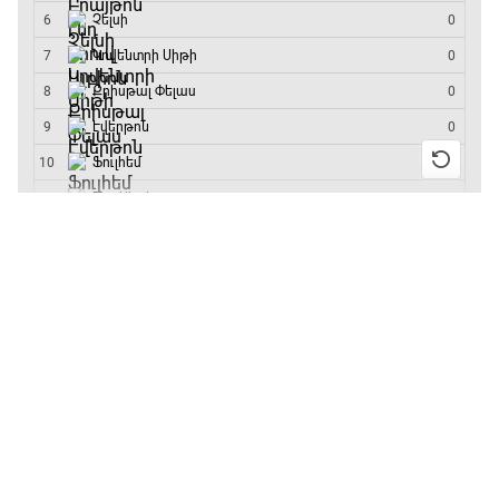
մրցաշարի հաղթող
Մրցարշավ
19:10 - 21:30
ԱԱ-2026, Փլեյ-օֆֆ, եզրափակիչ. Իսպանիա -
Արգենտինա
13:55 / 11.01.2026
• Թենիս
21:30 - 00:00
Բուբլիկը հաղթեց
Հոնկոնգի մրցաշարում
և կարիերայում
առաջին անգամ կլինի
10-րդը
12:39 / 11.01.2026
• Ֆուտբոլ
Անգլիայի գավաթ.
«Չելսին» Ռոսենյորի
գլխավորությամբ
առաջին խաղում
հաղթել է
11:38 / 11.01.2026
• Ֆուտբոլ
Ինչ դիտել այսօր