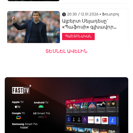
20:30 / 12.01.2026
• Ֆուտբոլ
Ալբերտ Սելադեսը`
«Պաֆոսի» գլխավոր
մարզիչ
ՊԱՇՏՈՆԱԿԱՆ
ՏԵՍՆԵԼ ԱՎԵԼԻՆ
19:53 / 12.01.2026
• Ֆուտբոլ
«Ալաշկերտը»
մարզական հավաք
կանցկացնի
Անթալիայում
13:51 / 12.01.2026
• Ֆուտբոլ
Բալոտելին
կարեիրան կշարունակի
ԱՄԷ-ի երկրորդ լիգայում
ՊԱՇՏՈՆԱԿԱՆ