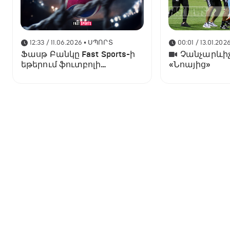
12:33 / 11.06.2026
• ՍՊՈՐՏ
00:01 / 13.01.202
Ֆասթ Բանկը Fast Sports-ի
Չանչարևիչ
եթերում ֆուտբոլի
«Նոայից»
աշխարհի առաջնության
ցուցադրման գլխավոր
հովանավորն է