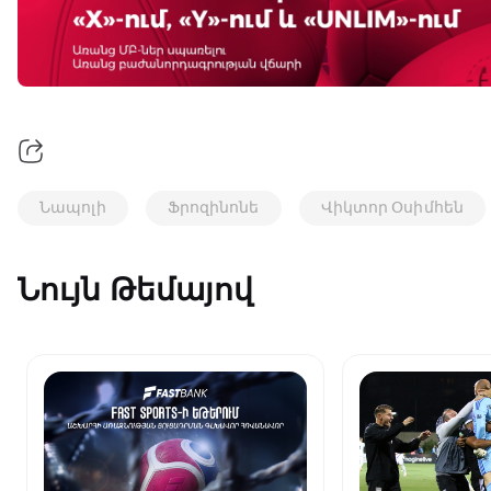
Նապոլի
Ֆրոզինոնե
Վիկտոր Օսիմհեն
Նույն Թեմայով