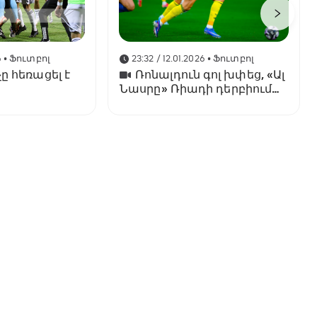
6
• Ֆուտբոլ
23:32 / 12.01.2026
• Ֆուտբոլ
ը հեռացել է
Ռոնալդուն գոլ խփեց, «Ալ
Նասրը» Ռիադի դերբիում
պարտվեց «Ալ Հիլյալին»