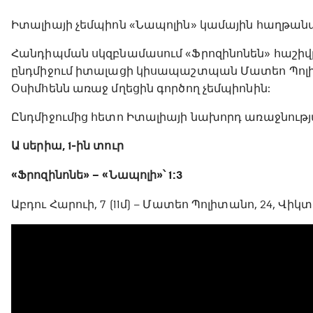
Իտալիայի չեմպիոն «Նապոլին» կամային հաղթանա
Հանդիպման սկզբնամասում «Ֆրոզինոնեն» հաշիվը
ընդմիջում իտալացի կիսապաշտպան Մատեո Պոլի
Օսիմհենն առաջ մղեցին գործող չեմպիոնին:
Ընդմիջումից հետո Իտալիայի նախորդ առաջնության
Ա սերիա, 1-ին տուր
«Ֆրոզինոնե» – «Նապոլի»՝ 1:3
Աբդու Հարուի, 7 (11մ) – Մատեո Պոլիտանո, 24, Վիկտո