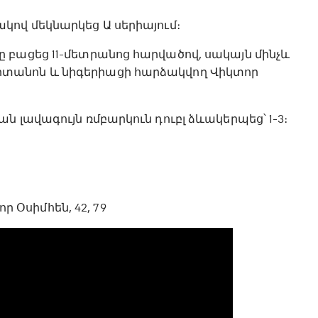
կով մեկնարկեց Ա սերիայում։
 բացեց 11-մետրանոց հարվածով, սակայն մինչև
տանոն և նիգերիացի հարձակվող Վիկտոր
 լավագույն ռմբարկուն դուբլ ձևակերպեց՝ 1-3։
ր Օսիմհեն, 42, 79