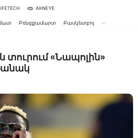
LIFETECH
AKNEYE
մատ
Բռնցքամարտ
Բասկետբոլ
ն տուրում «Նապոլին»
թանակ