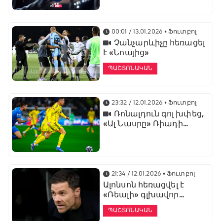
առաջնության
ցուցադրման գլխավոր
հովանավորն է
00:01 / 13.01.2026
• Ֆուտբոլ
Չանչարևիչը հեռացել
է «Նոայից»
ՊԱՇՏՈՆԱԿԱՆ
23:32 / 12.01.2026
• Ֆուտբոլ
Ռոնալդուն գոլ խփեց,
«Ալ Նասրը» Ռիադի
դերբիում պարտվեց «Ալ
Հիլյալին»
21:34 / 12.01.2026
• Ֆուտբոլ
Ալոնսոն հեռացվել է
«Ռեալի» գլխավոր
մարզչի պաշտոնից
ՊԱՇՏՈՆԱԿԱՆ