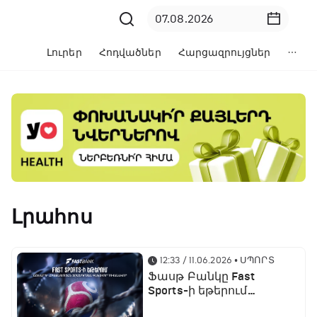
Լուրեր
Հոդվածներ
Հարցազրույցներ
Լրահոս
12:33 / 11.06.2026
• ՍՊՈՐՏ
Ֆասթ Բանկը Fast
Sports-ի եթերում
ֆուտբոլի աշխարհի