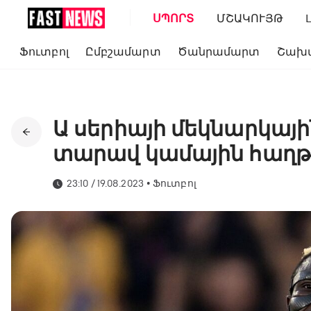
ՍՊՈՐՏ
ՄՇԱԿՈՒՅԹ
Ֆուտբոլ
Ըմբշամարտ
Ծանրամարտ
Շախ
Ա սերիայի մեկնարկայի
տարավ կամային հաղ
23:10 / 19.08.2023
•
Ֆուտբոլ