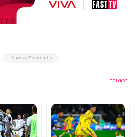
Մատեո Պոլիտանո
ԲՈԼՈՐԸ