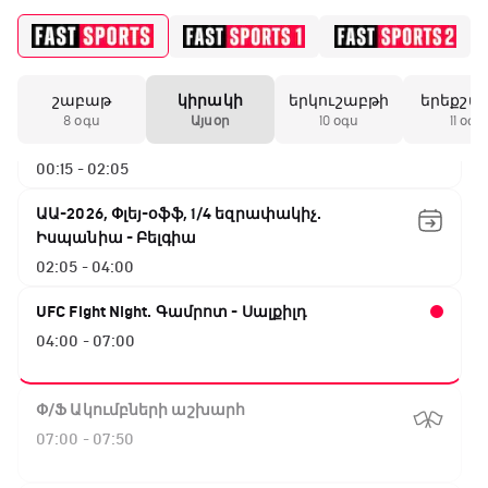
շաբաթ
կիրակի
երկուշաբթի
երեքշա
ԱԱ-2026, Փլեյ-օֆֆ, 1/4 եզրափակիչ.
8 օգս
Այսօր
10 օգս
11 օգս
Ֆրանսիա - Մարոկկո
00:15 - 02:05
ԱԱ-2026, Փլեյ-օֆֆ, 1/4 եզրափակիչ.
Իսպանիա - Բելգիա
02:05 - 04:00
UFC Fight Night. Գամրոտ - Սալքիլդ
04:00 - 07:00
Փ/Ֆ Ակումբների աշխարհ
07:00 - 07:50