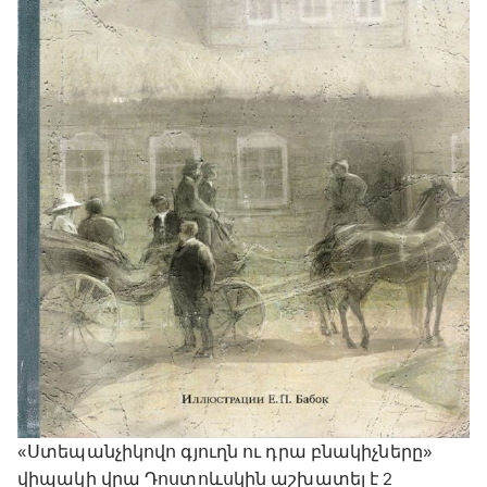
«Ստեպանչիկովո գյուղն ու դրա բնակիչները»
վիպակի վրա Դոստոևսկին աշխատել է 2