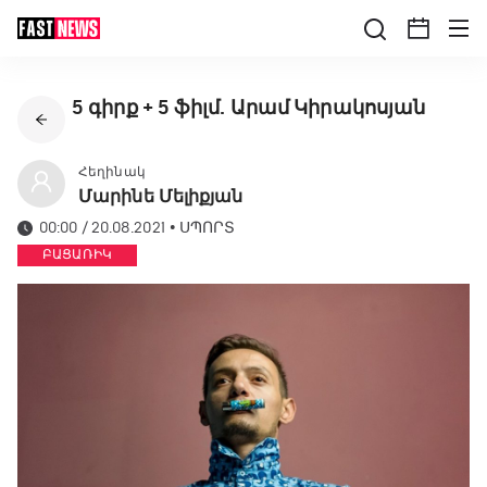
5 գիրք + 5 ֆիլմ. Արամ Կիրակոսյան
Հեղինակ
Մարինե Մելիքյան
00:00 / 20.08.2021
•
ՍՊՈՐՏ
ԲԱՑԱՌԻԿ