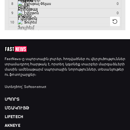
ԱԱ-2026, Փլեյ-օֆֆ, եզրափակիչ. Իսպանիա -
Արգենտինա
16:15 - 19:30
Լա լիգայի ստադիոնները
19:30 - 19:40
Գիրինգ Ափ
FastNews
-ը սպորտային լուրեր, հոդվածներ ու վերլուծություններ
տրամադրող հարթակ է, որտեղ կգտնեք տարբեր մարզաձևերի
19:40 - 20:10
մասին ամենաթարմ սպորտային նորություններ, տեսանյութեր
ու ֆոտոշարքեր։
Ֆուտբոլի ազգեր
Ստեղծող՝ Softconstruct
20:10 - 21:00
ՍՊՈՐՏ
ՄՇԱԿՈՒՅԹ
Փ/Ֆ Մաքս Ֆերստապեն. Չեմպիոնի
LIFETECH
անատոմիա
21:00 - 23:20
AKNEYE