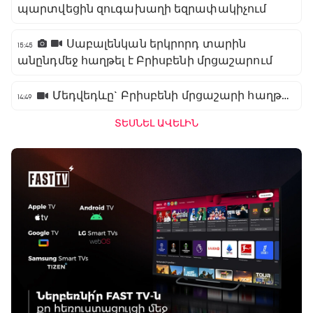
պարտվեցին զուգախաղի եզրափակիչում
Սաբալենկան երկրորդ տարին
15:45
անընդմեջ հաղթել է Բրիսբենի մրցաշարում
Մեդվեդևը` Բրիսբենի մրցաշարի հաղթող
14:49
ՏԵՍՆԵԼ ԱՎԵԼԻՆ