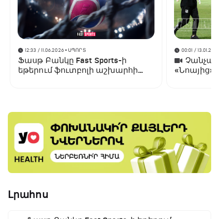
12:33 / 11.06.2026
• ՍՊՈՐՏ
00:01 / 13.01.202
Ֆասթ Բանկը Fast Sports-ի
Չանչարև
եթերում ֆուտբոլի աշխարհի
«Նոայից»
առաջնության ցուցադրման
գլխավոր հովանավորն է
Լրահոս