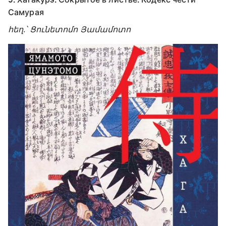
Самурая
հեղ.՝ Ցունետոմո Յամամոտո