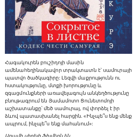
Հագակուրեն բուշիդոյի մասին
ամենահեղինակավոր տրակտատն է՝ սամուրայի
պատվո ծածկագիրը: Լեզվի մաքրությունն ու
հստակությունը, մտքի խորությունը և
զգացմունքների առավելագույն անկեղծությունը
բնութագրում են Յամամոտո Ցունետոմոյի
աշխատանքը՝ մեծ սամուրայ, ով փորձել է իր
ձևով պատասխանել հարցին. «Ինչպե՞ս ենք մենք
ապրում, ինչպե՞ս ենք մահանում»:
Արամի սիրելի ֆիլմերն են․․․