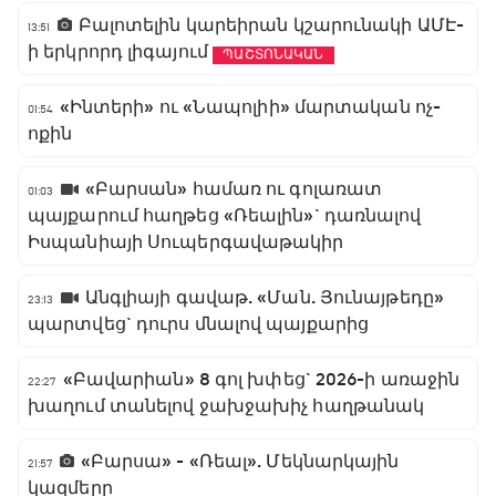
Բալոտելին կարեիրան կշարունակի ԱՄԷ-
13:51
ի երկրորդ լիգայում
ՊԱՇՏՈՆԱԿԱՆ
«Ինտերի» ու «Նապոլիի» մարտական ոչ-
01:54
ոքին
«Բարսան» համառ ու գոլառատ
01:03
պայքարում հաղթեց «Ռեալին»` դառնալով
Իսպանիայի Սուպերգավաթակիր
Անգլիայի գավաթ. «Ման. Յունայթեդը»
23:13
պարտվեց` դուրս մնալով պայքարից
«Բավարիան» 8 գոլ խփեց` 2026-ի առաջին
22:27
խաղում տանելով ջախջախիչ հաղթանակ
«Բարսա» - «Ռեալ». Մեկնարկային
21:57
կազմերը