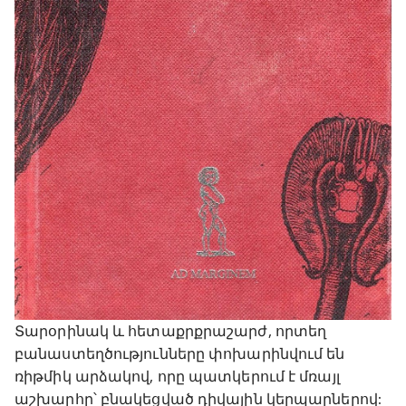
Տարօրինակ և հետաքրքրաշարժ, որտեղ
բանաստեղծությունները փոխարինվում են
ռիթմիկ արձակով, որը պատկերում է մռայլ
աշխարհը՝ բնակեցված դիվային կերպարներով: