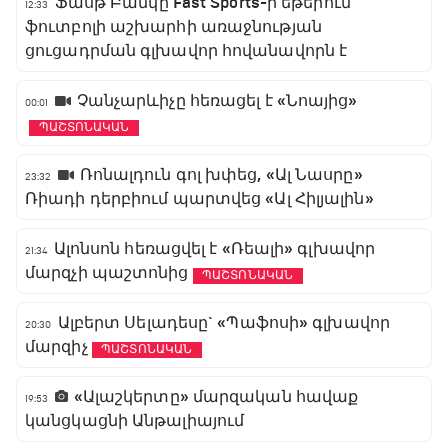
Ֆասթ Բանկը Fast Sports-ի եթերում
12:33
ֆուտբոլի աշխարհի առաջնության
ցուցադրման գլխավոր հովանավորն է
Չանչարևիչը հեռացել է «Նոայից»
00:01
ՊԱՇՏՈՆԱԿԱՆ
Ռոնալդուն գոլ խփեց, «Ալ Նասրը»
23:32
Ռիադի դերբիում պարտվեց «Ալ Հիլյալին»
Ալոնսոն հեռացվել է «Ռեալի» գլխավոր
21:34
մարզչի պաշտոնից
ՊԱՇՏՈՆԱԿԱՆ
Ալբերտ Սելադեսը` «Պաֆոսի» գլխավոր
20:30
մարզիչ
ՊԱՇՏՈՆԱԿԱՆ
«Ալաշկերտը» մարզական հավաք
19:53
կանցկացնի Անթալիայում