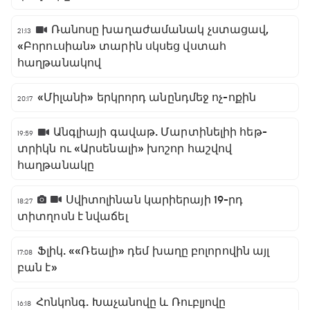
Ռանոսը խաղաժամանակ չստացավ,
21:13
«Բորուսիան» տարին սկսեց վստահ
հաղթանակով
«Միլանի» երկրորդ անընդմեջ ոչ-ոքին
20:17
Անգլիայի գավաթ. Մարտինելիի հեթ-
19:59
տրիկն ու «Արսենալի» խոշոր հաշվով
հաղթանակը
Սվիտոլինան կարիերայի 19-րդ
18:27
տիտղոսն է նվաճել
Ֆլիկ. ««Ռեալի» դեմ խաղը բոլորովին այլ
17:08
բան է»
Հոնկոնգ. Խաչանովը և Ռուբլյովը
16:18