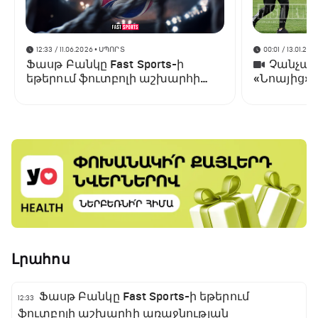
12:33 / 11.06.2026
• ՍՊՈՐՏ
00:01 / 13.01.202
Ֆասթ Բանկը Fast Sports-ի
Չանչարև
եթերում ֆուտբոլի աշխարհի
«Նոայից»
առաջնության ցուցադրման
գլխավոր հովանավորն է
Լրահոս
Ֆասթ Բանկը Fast Sports-ի եթերում
12:33
ֆուտբոլի աշխարհի առաջնության