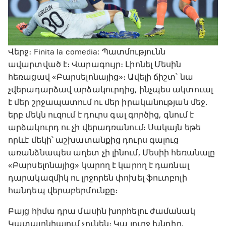
Վերջ։ Finita la comedia: Պատմությունն
ավարտված է։ Վարագույր։ Լիոնել Մեսին
հեռացավ «Բարսելոնայից»։ Ավելի ճիշտ՝ նա
չվերադարձավ արձակուրդից, ինչպես ակտուալ
է մեր շրջապատում ու մեր իրականության մեջ․
երբ մեկն ուզում է դուրս գալ գործից, գնում է
արձակուրդ ու չի վերադռանում։ Սակայն եթե
որևէ մեկի՝ աշխատանքից դուրս գալուց
առանձնապես աղետ չի լինում, Մեսիի հեռանալը
«Բարսելոնայից» կարող է կարող է դառնալ
դարակազմիկ ու լրջորեն փոխել ֆուտբոլի
հանդեպ վերաբերմունքը։
Բայց հիմա դրա մասին խորհելու ժամանակ
Կատալոնիայում չունեն։ Կա լուրջ խնդիր.