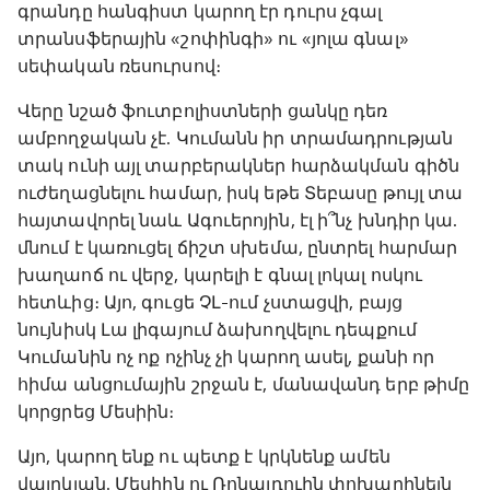
գրանդը հանգիստ կարող էր դուրս չգալ
տրանսֆերային «շոփինգի» ու «յոլա գնալ»
սեփական ռեսուրսով։
Վերը նշած ֆուտբոլիստների ցանկը դեռ
ամբողջական չէ. Կումանն իր տրամադրության
տակ ունի այլ տարբերակներ հարձակման գիծն
ուժեղացնելու համար, իսկ եթե Տեբասը թույլ տա
հայտավորել նաև Ագուերոյին, էլ ի՞նչ խնդիր կա.
մնում է կառուցել ճիշտ սխեմա, ընտրել հարմար
խաղաոճ ու վերջ, կարելի է գնալ լոկալ ոսկու
հետևից։ Այո, գուցե ՉԼ-ում չստացվի, բայց
նույնիսկ Լա լիգայում ձախողվելու դեպքում
Կումանին ոչ ոք ոչինչ չի կարող ասել, քանի որ
հիմա անցումային շրջան է, մանավանդ երբ թիմը
կորցրեց Մեսիին։
Այո, կարող ենք ու պետք է կրկնենք ամեն
վայրկյան. Մեսիին ու Ռոնալդուին փոխարինելն