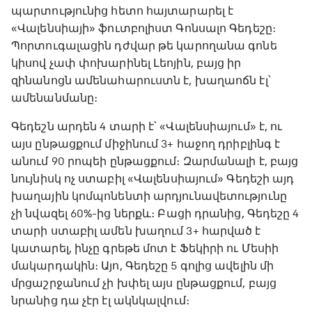
պարտությունից հետո հայտարարել է
«Վալենսիայի» ֆուտբոլիստ Գոնսալո Գեդեշը։
Պորտուգալացին դժվար թե կարողանա գոնե
կիսով չափ փոխարինել Լեոյին, բայց իր
զինանոցն ամենահարուստն է, խաղաոճն էլ՝
ամենանմանը։
Գեդեշն արդեն 4 տարի է՝ «Վալենսիայում» է, ու
այս ընթացքում միջինում 3+ հաջող դրիբլինգ է
անում 90 րոպեի ընթացքում։ Զարմանալի է, բայց
նույնիսկ ոչ ստաբիլ «Վալենսիայում» Գեդեշի այդ
խաղային կոմպոնենտի արդյունավետությունը
չի նվազել 60%-ից ներքև։ Բացի դրանից, Գեդեշը 4
տարի ստաբիլ ամեն խաղում 3+ հարված է
կատարել, ինչը գրեթե մոտ է Ֆեկիրի ու Մեսիի
մակարդակին։ Այո, Գեդեշը 5 գոլից ավելին մի
մրցաշրջանում չի խփել այս ընթացքում, բայց
նրանից դա չէր էլ ակնկալվում։