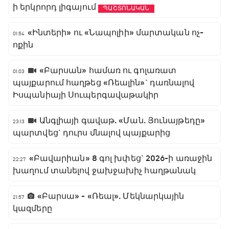
ի երկրորդ լիգայում
ՊԱՇՏՈՆԱԿԱՆ
«Ինտերի» ու «Նապոլիի» մարտական ոչ-
01:54
ոքին
«Բարսան» համառ ու գոլառատ
01:03
պայքարում հաղթեց «Ռեալին»` դառնալով
Իսպանիայի Սուպերգավաթակիր
Անգլիայի գավաթ. «Ման. Յունայթեդը»
23:13
պարտվեց` դուրս մնալով պայքարից
«Բավարիան» 8 գոլ խփեց` 2026-ի առաջին
22:27
խաղում տանելով ջախջախիչ հաղթանակ
«Բարսա» - «Ռեալ». Մեկնարկային
21:57
կազմերը