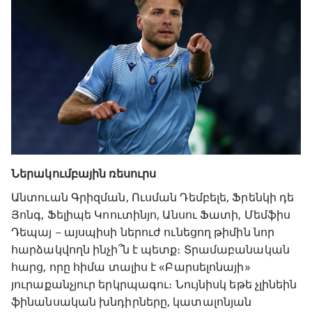
Ներակումբային ռեսուրս
Անտուան Գրիզման, Ուսման Դեմբելե, Ֆրենկի դե
Յոնգ, Ֆելիպե Կոուտինյո, Անսու Ֆատի, Մեմֆիս
Դեպայ – այսպիսի ներուժ ունեցող թիմին նոր
հարձակվողն ինչի՞ն է պետք։ Տրամաբանական
հարց, որը հիմա տալիս է «Բարսելոնայի»
յուրաքանչյուր երկրպագու։ Նույնիսկ եթե չլինեին
ֆինանսական խնդիրները, կատալոնյան