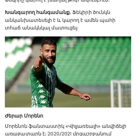
Խանգարող հանգամանք.
Ֆեկիրի ծունկն
անկանխատեսելի է և կարող է ամեն պահի
տհաճ անակնկալ մատուցել։
Ժերար Մորենո
Մորենոն ֆանտաստիկ «Վիլյառեալի» անվիճելի
առաջատարն է։ 2020/2021 մրցաշրջանում