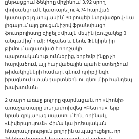
ընթացքում Ֆեկիրը միջինում 3,92 սրող
փոխանցում է կատարել ու 4,74 հարված
կատարել դարպասին՝ 90 րոպեի կտրվածքով։ Լա
լիգայում այդ ցուցանիշով ֆրանսիացի
ֆուտբոլիստը զիջել է միայն մեկին (գուշակեք 3
անգամից՝ ում)։ Ինչպես և Լեոն, Ֆեկիրն իր
թիմում ազատված է որոշակի
պարտականություններից, երբեմբ ինքը չի
հարվածում, այլ հարվածային պահ է ստեղծում
թիմակիցների համար, գնում դրիբլինգի,
իրացնում ստանդարտներն ու գնում իր հանդեպ
խախտման։
2 տարի առաջ բոլորը զարմացան, որ «Լիոնի»
առաջատարը տեղափոխվեց «Բետիս», երբ
նրան գրկաբաց սպասում էին, օրինակ,
«Լիվերպուլում»։ Հիմա կա իդեալական
հնարավորություն բոլորին ապացուցելու, որ
Ֆեկիրը կարող է խաղալ թոփ ակումբում։