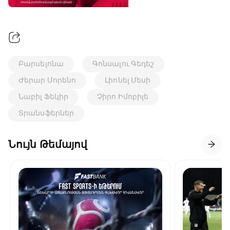
Բարսելոնա
Գոնսալու Գեդեշ
Ժերար Մորենո
Լիոնել Մեսի
Նաբիլ Ֆեկիր
Չիրո Իմոբիլե
Տրանսֆերներ
Նույն Թեմայով