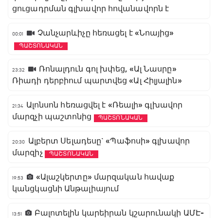
ցուցադրման գլխավոր հովանավորն է
Չանչարևիչը հեռացել է «Նոայից»
00:01
ՊԱՇՏՈՆԱԿԱՆ
Ռոնալդուն գոլ խփեց, «Ալ Նասրը»
23:32
Ռիադի դերբիում պարտվեց «Ալ Հիլյալին»
Ալոնսոն հեռացվել է «Ռեալի» գլխավոր
21:34
մարզչի պաշտոնից
ՊԱՇՏՈՆԱԿԱՆ
Ալբերտ Սելադեսը` «Պաֆոսի» գլխավոր
20:30
մարզիչ
ՊԱՇՏՈՆԱԿԱՆ
«Ալաշկերտը» մարզական հավաք
19:53
կանցկացնի Անթալիայում
Բալոտելին կարեիրան կշարունակի ԱՄԷ-
13:51