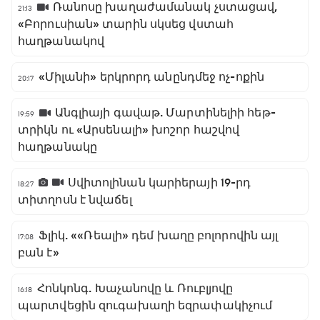
Ռանոսը խաղաժամանակ չստացավ,
21:13
«Բորուսիան» տարին սկսեց վստահ
հաղթանակով
«Միլանի» երկրորդ անընդմեջ ոչ-ոքին
20:17
Անգլիայի գավաթ. Մարտինելիի հեթ-
19:59
տրիկն ու «Արսենալի» խոշոր հաշվով
հաղթանակը
Սվիտոլինան կարիերայի 19-րդ
18:27
տիտղոսն է նվաճել
Ֆլիկ. ««Ռեալի» դեմ խաղը բոլորովին այլ
17:08
բան է»
Հոնկոնգ. Խաչանովը և Ռուբլյովը
16:18
պարտվեցին զուգախաղի եզրափակիչում