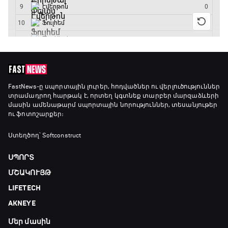
15:45 - 16:10
ԱԱ-2026, Փլեյ-օֆֆ, կիսաեզրափակիչ.
Անգլիա - Արգենտինա
16:10 - 18:10
Առագաստանավային սպորտ
FastNews
-ը սպորտային լուրեր, հոդվածներ ու վերլուծություններ
տրամադրող հարթակ է, որտեղ կգտնեք տարբեր մարզաձևերի
18:10 - 18:40
մասին ամենաթարմ սպորտային նորություններ, տեսանյութեր
ու ֆոտոշարքեր։
Լա լիգայի ստադիոնները
Ստեղծող՝ Softconstruct
18:40 - 18:50
ՍՊՈՐՏ
ՄՇԱԿՈՒՅԹ
ԱԱ-2026, Փլեյ-օֆֆ, 3-րդ տեղի խաղ.
LIFETECH
Ֆրանսիա - Անգլիա
18:50 - 21:10
AKNEYE
Մեր մասին
Փ/Ֆ Ամեն ինչ կամ ոչինչ. Մանչեսթեր Սիթի