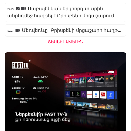
Սաբալենկան երկրորդ տարին
15:45
անընդմեջ հաղթել է Բրիսբենի մրցաշարում
Մեդվեդևը` Բրիսբենի մրցաշարի հաղթող
14:49
ՏԵՍՆԵԼ ԱՎԵԼԻՆ