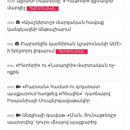
Ալբերտ Սելադեսը` «Պաֆոսի» գլխավոր
20:30
մարզիչ
ՊԱՇՏՈՆԱԿԱՆ
«Ալաշկերտը» մարզական հավաք
19:53
կանցկացնի Անթալիայում
Բալոտելին կարեիրան կշարունակի ԱՄԷ-
13:51
ի երկրորդ լիգայում
ՊԱՇՏՈՆԱԿԱՆ
«Ինտերի» ու «Նապոլիի» մարտական ոչ-
01:54
ոքին
«Բարսան» համառ ու գոլառատ
01:03
պայքարում հաղթեց «Ռեալին»` դառնալով
Իսպանիայի Սուպերգավաթակիր
Անգլիայի գավաթ. «Ման. Յունայթեդը»
23:13
պարտվեց` դուրս մնալով պայքարից