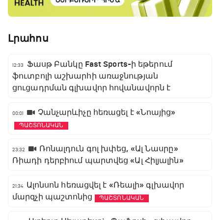
Լրահոս
Ֆասթ Բանկը Fast Sports-ի եթերում
12:33
ֆուտբոլի աշխարհի առաջնության
ցուցադրման գլխավոր հովանավորն է
Չանչարևիչը հեռացել է «Նոայից»
00:01
ՊԱՇՏՈՆԱԿԱՆ
Ռոնալդուն գոլ խփեց, «Ալ Նասրը»
23:32
Ռիադի դերբիում պարտվեց «Ալ Հիլյալին»
Ալոնսոն հեռացվել է «Ռեալի» գլխավոր
21:34
մարզչի պաշտոնից
ՊԱՇՏՈՆԱԿԱՆ