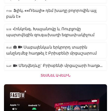
Ֆլիկ. ««Ռեալի» դեմ խաղը բոլորովին այլ
17:08
բան է»
Հոնկոնգ. Խաչանովը և Ռուբլյովը
16:18
պարտվեցին զուգախաղի եզրափակիչում
Սաբալենկան երկրորդ տարին
15:45
անընդմեջ հաղթել է Բրիսբենի մրցաշարում
Մեդվեդևը` Բրիսբենի մրցաշարի հաղթող
14:49
ՏԵՍՆԵԼ ԱՎԵԼԻՆ
Բացօթյա մարզական շոու