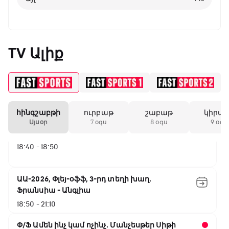
15:45 - 16:10
ԱԱ-2026, Փլեյ-օֆֆ, կիսաեզրափակիչ.
TV Ալիք
Անգլիա - Արգենտինա
16:10 - 18:10
Առագաստանավային սպորտ
18:10 - 18:40
հինգշաբթի
ուրբաթ
շաբաթ
կիրա
Այսօր
7 օգս
8 օգս
9 օգս
Լա լիգայի ստադիոնները
18:40 - 18:50
ԱԱ-2026, Փլեյ-օֆֆ, 3-րդ տեղի խաղ.
Ֆրանսիա - Անգլիա
18:50 - 21:10
Փ/Ֆ Ամեն ինչ կամ ոչինչ. Մանչեսթեր Սիթի