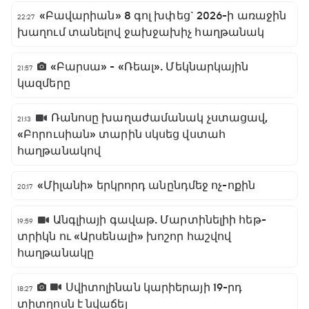
«Բավարիան» 8 գոլ խփեց` 2026-ի առաջին
22:27
խաղում տանելով ջախջախիչ հաղթանակ
«Բարսա» - «Ռեալ». Մեկնարկային
21:57
կազմերը
Ռանոսը խաղաժամանակ չստացավ,
21:13
«Բորուսիան» տարին սկսեց վստահ
հաղթանակով
«Միլանի» երկրորդ անընդմեջ ոչ-ոքին
20:17
Անգլիայի գավաթ. Մարտինելիի հեթ-
19:59
տրիկն ու «Արսենալի» խոշոր հաշվով
հաղթանակը
Սվիտոլինան կարիերայի 19-րդ
18:27
տիտղոսն է նվաճել