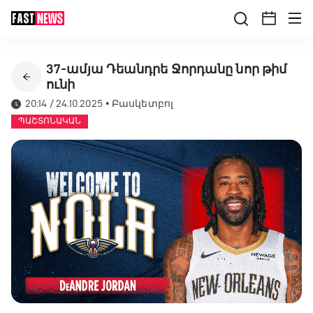
37-ամյա Դեանդրե Ջորդանը նոր թիմ
ունի
20:14 / 24.10.2025
•
Բասկետբոլ
ՊԱՇՏՈՆԱԿԱՆ