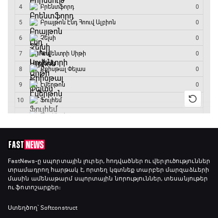
FastNews
-ը սպորտային լուրեր, հոդվածներ ու վերլուծություններ
տրամադրող հարթակ է, որտեղ կգտնեք տարբեր մարզաձևերի
մասին ամենաթարմ սպորտային նորություններ, տեսանյութեր
ու ֆոտոշարքեր։
Ստեղծող՝ Softconstruct