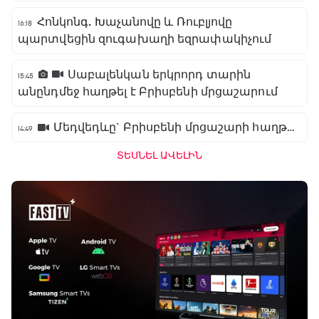
Հոնկոնգ. Խաչանովը և Ռուբլյովը
16:18
պարտվեցին զուգախաղի եզրափակիչում
Սաբալենկան երկրորդ տարին
15:45
անընդմեջ հաղթել է Բրիսբենի մրցաշարում
Մեդվեդևը` Բրիսբենի մրցաշարի հաղթող
14:49
ՏԵՍՆԵԼ ԱՎԵԼԻՆ