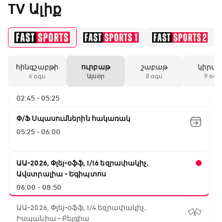
TV Ալիք
ԱԱ-2026, Փլեյ-օֆֆ, 1/4 եզրափակիչ.
Նորվեգիա - Անգլիա
00:00 - 02:45
հինգշաբթի
ուրբաթ
շաբաթ
կիրա
ԱԱ-2026, Փլեյ-օֆֆ, 1/4 եզրափակիչ.
6 օգս
Այսօր
8 օգս
9 օգս
Արգենտինա - Շվեյցարիա
02:45 - 05:25
Փ/Ֆ Սպասումներին հակառակ
05:25 - 06:00
ԱԱ-2026, Փլեյ-օֆֆ, 1/16 եզրափակիչ.
Ավստրալիա - Եգիպտոս
06:00 - 08:50
ԱԱ-2026, Փլեյ-օֆֆ, 1/4 եզրափակիչ.
Իսպանիա - Բելգիա