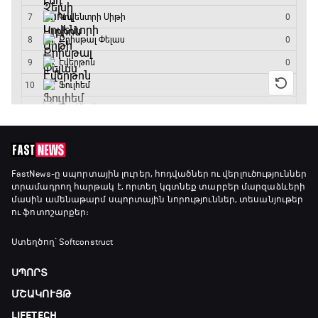
17:40 - 18:35
Լա լիգայի ստադիոնները
18:35 - 18:45
GOAT. Ֆորմուլա 1-ի ավտոարշավորդներ
18:45 - 19:10
Ֆորմուլա 1. Հունգարիայի Գրան Պրի.
FastNews
-ը սպորտային լուրեր, հոդվածներ ու վերլուծություններ
տրամադրող հարթակ է, որտեղ կգտնեք տարբեր մարզաձևերի
Մրցարշավ
մասին ամենաթարմ սպորտային նորություններ, տեսանյութեր
19:10 - 21:30
ու ֆոտոշարքեր։
ԱԱ-2026, Փլեյ-օֆֆ, եզրափակիչ. Իսպանիա -
Ստեղծող՝ Softconstruct
Արգենտինա
21:30 - 00:00
ՍՊՈՐՏ
ՄՇԱԿՈՒՅԹ
LIFETECH