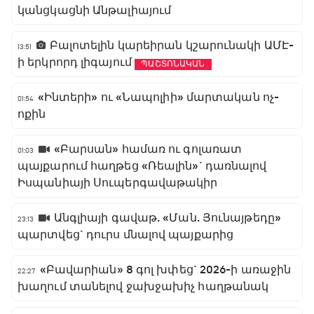
կանցկացնի Անթալիայում
Բալոտելին կարեիրան կշարունակի ԱՄԷ-
13:51
ի երկրորդ լիգայում
ՊԱՇՏՈՆԱԿԱՆ
«Ինտերի» ու «Նապոլիի» մարտական ոչ-
01:54
ոքին
«Բարսան» համառ ու գոլառատ
01:03
պայքարում հաղթեց «Ռեալին»` դառնալով
Իսպանիայի Սուպերգավաթակիր
Անգլիայի գավաթ. «Ման. Յունայթեդը»
23:13
պարտվեց` դուրս մնալով պայքարից
«Բավարիան» 8 գոլ խփեց` 2026-ի առաջին
22:27
խաղում տանելով ջախջախիչ հաղթանակ