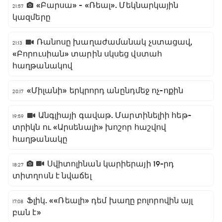
«Բարսա» - «Ռեալ». Մեկնարկային
21:57
կազմերը
Ռանոսը խաղաժամանակ չստացավ,
21:13
«Բորուսիան» տարին սկսեց վստահ
հաղթանակով
«Միլանի» երկրորդ անընդմեջ ոչ-ոքին
20:17
Անգլիայի գավաթ. Մարտինելիի հեթ-
19:59
տրիկն ու «Արսենալի» խոշոր հաշվով
հաղթանակը
Սվիտոլինան կարիերայի 19-րդ
18:27
տիտղոսն է նվաճել
Ֆլիկ. ««Ռեալի» դեմ խաղը բոլորովին այլ
17:08
բան է»