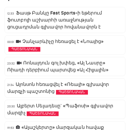
Ֆասթ Բանկը Fast Sports-ի եթերում
12:33
ֆուտբոլի աշխարհի առաջնության
ցուցադրման գլխավոր հովանավորն է
Չանչարևիչը հեռացել է «Նոայից»
00:01
ՊԱՇՏՈՆԱԿԱՆ
Ռոնալդուն գոլ խփեց, «Ալ Նասրը»
23:32
Ռիադի դերբիում պարտվեց «Ալ Հիլյալին»
Ալոնսոն հեռացվել է «Ռեալի» գլխավոր
21:34
մարզչի պաշտոնից
ՊԱՇՏՈՆԱԿԱՆ
Ալբերտ Սելադեսը` «Պաֆոսի» գլխավոր
20:30
մարզիչ
ՊԱՇՏՈՆԱԿԱՆ
«Ալաշկերտը» մարզական հավաք
19:53