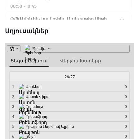
08:50 - 10:45
Փ/Ֆ Ամեն ինչ կամ ոչինչ. Մանչեսթեր Սիթի
10:45 - 13:20
Աղյուսակներ
ԱԱ-2026, Փլեյ-օֆֆ, կիսաեզրափակիչ.
Անգլիա - Արգենտինա
13:20 - 15:20
GOAT. Ռեգբի
15:20 - 15:45
ԱԱ-2026, Փլեյ-օֆֆ, կիսաեզրափակիչ.
Ֆրանսիա - Իսպանիա
15:45 - 17:40
Փ/Ֆ Ակումբների աշխարհ