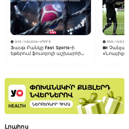
12:33 / 11.06.2026
• ՍՊՈՐՏ
00:01 / 13.01.202
Ֆասթ Բանկը Fast Sports-ի
Չանչարև
եթերում ֆուտբոլի աշխարհի
«Նոայից»
առաջնության ցուցադրման
գլխավոր հովանավորն է
Լրահոս