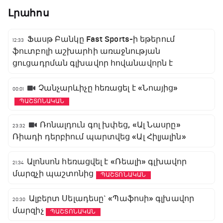
Լրահոս
Ֆասթ Բանկը Fast Sports-ի եթերում
12:33
ֆուտբոլի աշխարհի առաջնության
ցուցադրման գլխավոր հովանավորն է
Չանչարևիչը հեռացել է «Նոայից»
00:01
ՊԱՇՏՈՆԱԿԱՆ
Ռոնալդուն գոլ խփեց, «Ալ Նասրը»
23:32
Ռիադի դերբիում պարտվեց «Ալ Հիլյալին»
Ալոնսոն հեռացվել է «Ռեալի» գլխավոր
21:34
մարզչի պաշտոնից
ՊԱՇՏՈՆԱԿԱՆ
Ալբերտ Սելադեսը` «Պաֆոսի» գլխավոր
20:30
մարզիչ
ՊԱՇՏՈՆԱԿԱՆ