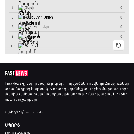
Անպարտելի. Ալեքս Ֆերգյուսոն
20:20 - 20:45
Փ/Ֆ Ամեն ինչ կամ ոչինչ. Մանչեսթեր Սիթի
20:45 - 23:25
GOAT. Խառը մենամարտեր
23:25 - 23:50
Փ/Ֆ Երազանքի թիմեր
FastNews
-ը սպորտային լուրեր, հոդվածներ ու վերլուծություններ
տրամադրող հարթակ է, որտեղ կգտնեք տարբեր մարզաձևերի
23:50 - 00:00
մասին ամենաթարմ սպորտային նորություններ, տեսանյութեր
ու ֆոտոշարքեր։
Ստեղծող՝ Softconstruct
ՍՊՈՐՏ