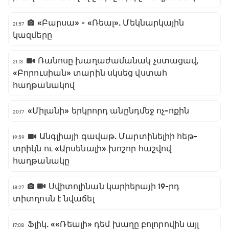
«Բարսա» - «Ռեալ». Մեկնարկային
21:57
կազմերը
Ռանոսը խաղաժամանակ չստացավ,
21:13
«Բորուսիան» տարին սկսեց վստահ
հաղթանակով
«Միլանի» երկրորդ անընդմեջ ոչ-ոքին
20:17
Անգլիայի գավաթ. Մարտինելիի հեթ-
19:59
տրիկն ու «Արսենալի» խոշոր հաշվով
հաղթանակը
Սվիտոլինան կարիերայի 19-րդ
18:27
տիտղոսն է նվաճել
Ֆլիկ. ««Ռեալի» դեմ խաղը բոլորովին այլ
17:08