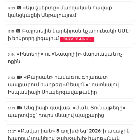
«Ալաշկերտը» մարզական հավաք
19:53
կանցկացնի Անթալիայում
Բալոտելին կարեիրան կշարունակի ԱՄԷ-
13:51
ի երկրորդ լիգայում
ՊԱՇՏՈՆԱԿԱՆ
«Ինտերի» ու «Նապոլիի» մարտական ոչ-
01:54
ոքին
«Բարսան» համառ ու գոլառատ
01:03
պայքարում հաղթեց «Ռեալին»` դառնալով
Իսպանիայի Սուպերգավաթակիր
Անգլիայի գավաթ. «Ման. Յունայթեդը»
23:13
պարտվեց` դուրս մնալով պայքարից
«Բավարիան» 8 գոլ խփեց` 2026-ի առաջին
22:27
խաղում տանելով ջախջախիչ հաղթանակ