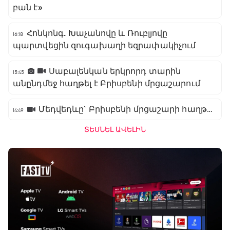
բան է»
Հոնկոնգ. Խաչանովը և Ռուբլյովը
16:18
պարտվեցին զուգախաղի եզրափակիչում
Սաբալենկան երկրորդ տարին
15:45
անընդմեջ հաղթել է Բրիսբենի մրցաշարում
Մեդվեդևը` Բրիսբենի մրցաշարի հաղթող
14:49
ՏԵՍՆԵԼ ԱՎԵԼԻՆ