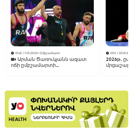
10:40 / 11.01.2026
• Ըմբշամարտ
20:11 / 03.01.202
Արման Ծառուկյանն ազատ
2026թ. ըմ
ոճի ըմբշամարտի
մրցաշարե
գոտեմարտում ջախջախել է
Լենս Պալմերին