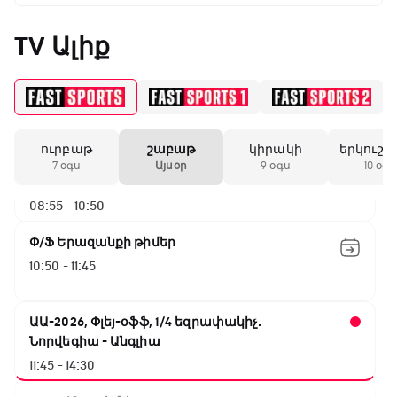
Փ/Ֆ Սպասումներին հակառակ
05:45 - 06:35
TV Ալիք
Թենիս Հռոմի Մասթերս. Եզրափակիչ
06:35 - 08:55
ուրբաթ
շաբաթ
կիրակի
երկուշա
ԱԱ-2026, Փլեյ-օֆֆ, 1/4 եզրափակիչ.
7 օգս
Այսօր
9 օգս
10 օգս
Իսպանիա - Բելգիա
08:55 - 10:50
Փ/Ֆ Երազանքի թիմեր
10:50 - 11:45
ԱԱ-2026, Փլեյ-օֆֆ, 1/4 եզրափակիչ.
Նորվեգիա - Անգլիա
11:45 - 14:30