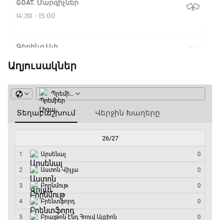
GOAT. Մարզիչներ
14:30 - 15:00
Գիրինգ Ափ
15:00 - 15:30
Աղյուսակներ
Ֆորմուլա 1. Բելգիայի Գրան Պրի. Մրցարշավ
15:30 - 17:25
ԱԱ-2026, Փլեյ-օֆֆ, 1/4 եզրափակիչ.
Արգենտինա - Շվեյցարիա
17:25 - 20:10
Լա լիգայի ստադիոնները
20:10 - 20:20