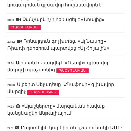
ցուցադրման գլխավոր հովանավորն է
Չանչարևիչը հեռացել է «Նոայից»
00:01
ՊԱՇՏՈՆԱԿԱՆ
Ռոնալդուն գոլ խփեց, «Ալ Նասրը»
23:32
Ռիադի դերբիում պարտվեց «Ալ Հիլյալին»
Ալոնսոն հեռացվել է «Ռեալի» գլխավոր
21:34
մարզչի պաշտոնից
ՊԱՇՏՈՆԱԿԱՆ
Ալբերտ Սելադեսը` «Պաֆոսի» գլխավոր
20:30
մարզիչ
ՊԱՇՏՈՆԱԿԱՆ
«Ալաշկերտը» մարզական հավաք
19:53
կանցկացնի Անթալիայում
Բալոտելին կարեիրան կշարունակի ԱՄԷ-
13:51