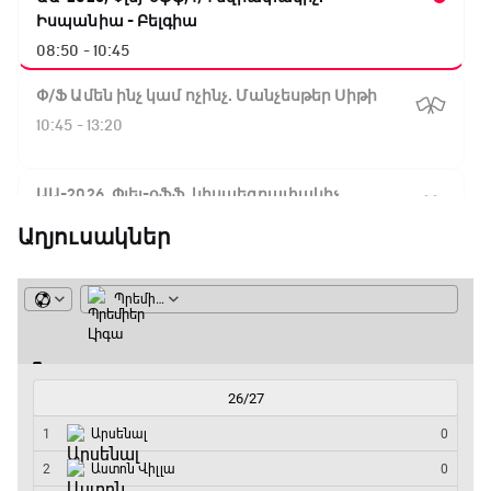
Իսպանիա - Բելգիա
08:50 - 10:45
Փ/Ֆ Ամեն ինչ կամ ոչինչ. Մանչեսթեր Սիթի
10:45 - 13:20
ԱԱ-2026, Փլեյ-օֆֆ, կիսաեզրափակիչ.
Անգլիա - Արգենտինա
Աղյուսակներ
13:20 - 15:20
GOAT. Ռեգբի
15:20 - 15:45
ԱԱ-2026, Փլեյ-օֆֆ, կիսաեզրափակիչ.
Ֆրանսիա - Իսպանիա
15:45 - 17:40
Փ/Ֆ Ակումբների աշխարհ