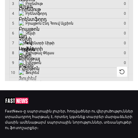
17:40 - 18:35
Լա լիգայի ստադիոնները
18:35 - 18:45
GOAT. Ֆորմուլա 1-ի ավտոարշավորդներ
18:45 - 19:10
Ֆորմուլա 1. Հունգարիայի Գրան Պրի.
Մրցարշավ
19:10 - 21:30
ԱԱ-2026, Փլեյ-օֆֆ, եզրափակիչ. Իսպանիա -
FastNews
-ը սպորտային լուրեր, հոդվածներ ու վերլուծություններ
տրամադրող հարթակ է, որտեղ կգտնեք տարբեր մարզաձևերի
Արգենտինա
մասին ամենաթարմ սպորտային նորություններ, տեսանյութեր
21:30 - 00:00
ու ֆոտոշարքեր։