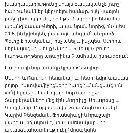
խանդավառությունը միայն բավական չէ լուրջ
հաղթանակներ կերտելու համար, իսկ Կառլոն
քաջ գիտակցում է, որ եթե Մադրիդից հեռանա
առանց գավաթների, ապա նրան նորից, ինչպես
2015-ին կվռնդեն, բայց այս անգամ՝ անդարձ։
Պետք է հասկանալ՝ ինչ անել և ինչպես։ Ստորև
ներկայացնում ենք Անչիի և «Ռեալի» բոլոր
հաղթաթղթերը առաջիկա 9 ամիսվա ընթացքում։
Լա լիգայի նոր աստղը կլինի «Ռեալից»
Մեսիի և Ռամոսի հեռանալուց հետո եվրոպական
բոլոր լրատվամիջոցները հարցում անցկացրին՝
«ո՞վ է լինելու Լա Լիգայի նոր ատսղը»։
Տարբերակների մեջ էին Մոդրիչը, Սուարեսը և
Գրիզմանը։ Բայց առավել շատ ձայն ստացել է
Կարիմ Բենզեման։ Ֆրանսիացին հրաշալի
մարզավիճակում է, նրա ամենակարևոր
առանձնահատկությունը՝ մրցակցին