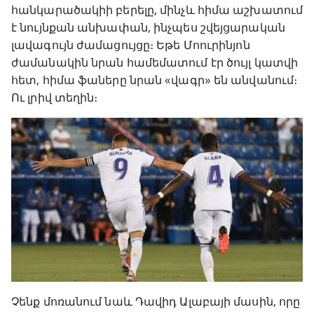
հանկարածակիի բերելը, մինչև հիմա աշխատում
է նույնքան անխափան, ինչպես շվեյցարական
լավագույն ժամացույցը։ Եթե Մոուրինյոն
ժամանակին նրան համեմատում էր ծույլ կատվի
հետ, հիմա ֆաները նրան «վագր» են անվանում։
Ու լրիվ տեղին։
Չենք մոռանում նաև Դավիդ Ալաբայի մասին, որը