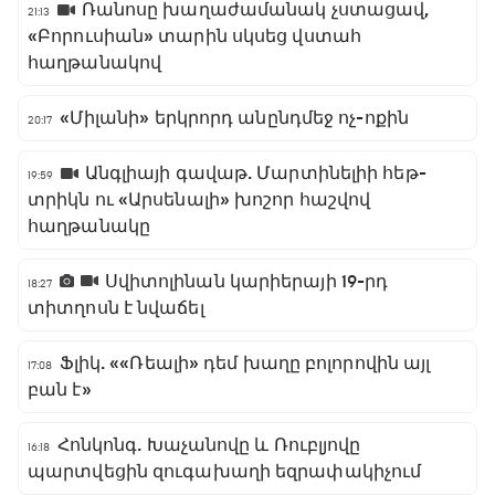
Ռանոսը խաղաժամանակ չստացավ,
21:13
«Բորուսիան» տարին սկսեց վստահ
հաղթանակով
«Միլանի» երկրորդ անընդմեջ ոչ-ոքին
20:17
Անգլիայի գավաթ. Մարտինելիի հեթ-
19:59
տրիկն ու «Արսենալի» խոշոր հաշվով
հաղթանակը
Սվիտոլինան կարիերայի 19-րդ
18:27
տիտղոսն է նվաճել
Ֆլիկ. ««Ռեալի» դեմ խաղը բոլորովին այլ
17:08
բան է»
Հոնկոնգ. Խաչանովը և Ռուբլյովը
16:18
պարտվեցին զուգախաղի եզրափակիչում