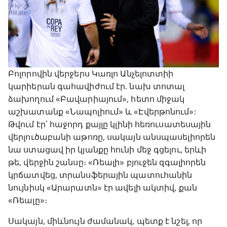
Բոլորովին վերջերս Կառլո Անչելոտտիի
կարիերան գահավիժում էր. նախ տոտալ
ձախողում «Բավարիայում», հետո միջակ
աշխատանք «Նապոլիում» և «Էվերթոնում»:
Թվում էր՝ հաջորդ քայլը կլինի հեռուսատեսային
վերլուծաբանի աթոռը, սակայն անսպասելիորեն
նա ստացավ իր կյանքը հունի մեջ գցելու, երևի
թե, վերջին շանսը։ «Ռեալի» բյուջեն զգալիորեն
կրճատվեց, տրանսֆերային պատուհանին
նույնիսկ «Արարատն» էր ավելի ակտիվ, քան
«Ռեալը»։
Սակայն, միևնույն ժամանակ, պետք է նշել, որ