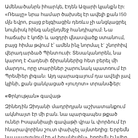
Ամենածանրն իհարկե, Էդեն Ազարի կյանքն էր:
«Ռեալը» նրա համար ծախսել էր ավելի քան 150
մլն եվրո, բայց բելգիացին դեռևս չի անցկացրել
նույնիսկ հինգ անընդմեջ հանդիպում: Նա
հաճախ է կոճի և ազդրի վնասվածք ստանում,
բայց հիմա թվում է՝ ամեն ինչ նորմալ է` շնորհիվ
վերադարձած Պինտուսի: Տեսականորեն, նա
կարող է Հադեսի ճիրաններից հետ բերել մի
մարդու, որը տարիներ շարունակ պատռում էր
Պրեմիեր լիգան։ Այդ պարագայում դա ավելի լավ
կլինի, քան ցանկացած «յուղոտ» տրանսֆեր:
«Փրկության» գավաթ
Զինեդին Զիդանի մադրիդյան աշխատանքում
ակնհայտ էր մի բան. նա պարզապես թքած
ուներ Իսպանիայի գավաթի վրա և փորձում էր
հնարավորինս շուտ փախչել այնտեղից: Երբեմն
նա պարտվում էր «Լեգանեսին», երբեմն էլ նվեր