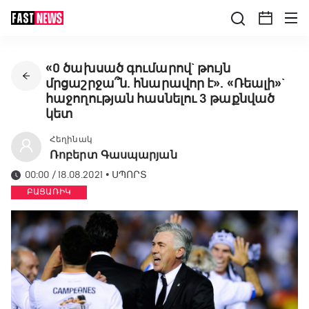
«0 ծախսած գումարով` թույն
մրցաշրջա՞ն. հնարավոր է». «Ռեալի»`
հաջողության հասնելու 3 թաքնված
կետ
Հեղինակ
Ռոբերտ Գասպարյան
00:00 / 18.08.2021
•
ՍՊՈՐՏ
ԲԱՑԱՌԻԿ