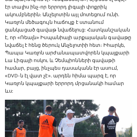
էր տալիս ինչ-որ երրորդ լիգայի փոքրիկ
ակումբներին։ Անչելոտին այլ մոտեցում ունի.
Կառլոն մեծագույն հաճույք է ստանում
ցանկացած գավաթ նվաճելուց: Հատկանշական
է, որ «Ռեալն» Իսպանիայի արքայական գավաթը
նվաճել է հենց ծերուկ Անչելոտիի հետ։ Իհարկե,
Պապա Կառլոն արժանապատվորեն կպայքարի
Լա Լիգայի ոսկու և Չեմպիոնների գավաթի
համար, բայց, ինչպես դասականն էր ասում,
«DVD-ն էլ վատ չէ». արդեն հիմա պարզ է, որ
Կառլոն կպայքարի երրորդ մրցանակի համար
ևս: