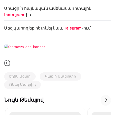
Միացի՛ր հայկական ամենասպորտային
Instagram
-ին:
Մեզ կարող եք հետևել նաև
Telegram
-ում
Էդեն Ազար
Կառլո Անչելոտի
Ռեալ Մադրիդ
Նույն Թեմայով