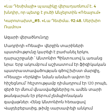
«Լա Դեսիմայի» պապիկը վերադառնում է. 4
խնդիր, որ պետք է լուծի Անչելոտին «Ռեալում»
Կարոտախտ_#5. «Լա Դեսիմա. 92։48. Սերխիո
Ռամոս»
Ազարի վերածնունդը
Մադրիդի «Ռեալի» վերջին տարիների
պատմությունը կարելի է բաժանել երկու
դարաշրջանի ՝ Անտոնիո Պինտուսով և առանց
նրա: Երբ ակումբում աշխատում էր ֆիզիկական
պատրաստավածության գծով խիստ մարզիչ,
«Ռեալը» «ԵրԱզի» նման անմահ ավտո էր
հիշեցնում՝ հեշտությամբ դիմադրում էր 120 րոպե,
զերծ էր մնում վնասվածքներից ու ամեն տարի
թանգարան էր բերում չեմպիոնական
գավաթներ։ Հենց Անտոնիոն հեռացավ
Վալդեբեբասից, թիմը սարսափելի անկում