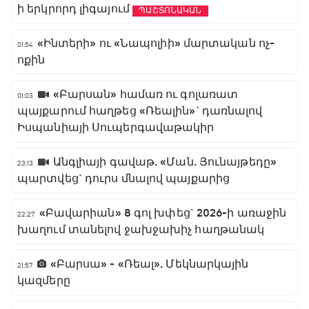
ի երկրորդ լիգայում
ՊԱՇՏՈՆԱԿԱՆ
«Ինտերի» ու «Նապոլիի» մարտական ոչ-
01:54
ոքին
«Բարսան» համառ ու գոլառատ
01:03
պայքարում հաղթեց «Ռեալին»` դառնալով
Իսպանիայի Սուպերգավաթակիր
Անգլիայի գավաթ. «Ման. Յունայթեդը»
23:13
պարտվեց` դուրս մնալով պայքարից
«Բավարիան» 8 գոլ խփեց` 2026-ի առաջին
22:27
խաղում տանելով ջախջախիչ հաղթանակ
«Բարսա» - «Ռեալ». Մեկնարկային
21:57
կազմերը