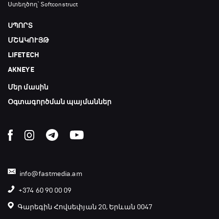
Ստեղծող՝ Softconstruct
ՍՊՈՐՏ
ՄՇԱԿՈՒՅԹ
LIFETECH
AKNEYE
Մեր մասին
Օգտագործման պայմաններ
info@fastmedia.am
+374 60 90 00 09
Գարեգին Հովսեփյան 20, Երևան 0047