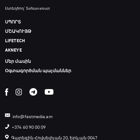
Ստեղծող՝ Softconstruct
ՍՊՈՐՏ
ՄՇԱԿՈՒՅԹ
LIFETECH
AKNEYE
Մեր մասին
Օգտագործման պայմաններ
info@fastmedia.am
+374 60 90 00 09
Գարեգին Հովսեփյան 20, Երևան 0047