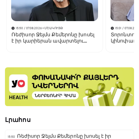
15:50 / 07.08.2026
• ՄՇԱԿՈՒՅԹ
15:01 / 07.08.202
Ռեժիսոր Ջեյմս Քեմերոնը խոսել
Տորոնտոյ
է իր կարիերան ավարտելու
կինոփառա
մասին
կցուցադր
Փելեշյանի 
Լրահոս
Ռեժիսոր Ջեյմս Քեմերոնը խոսել է իր
15:50