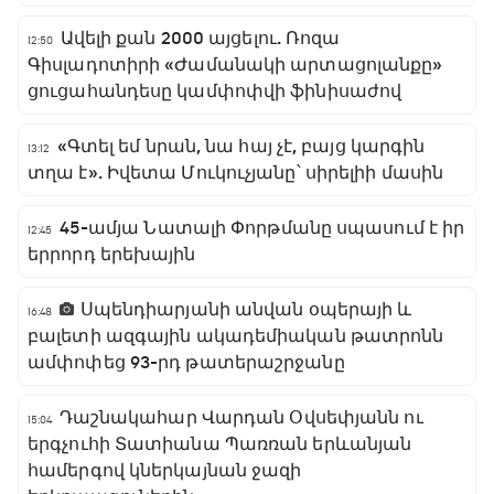
Ավելի քան 2000 այցելու. Ռոզա
12:50
Գիսլադոտիրի «Ժամանակի արտացոլանքը»
ցուցահանդեսը կամփոփվի ֆինիսաժով
«Գտել եմ նրան, նա հայ չէ, բայց կարգին
13:12
տղա է». Իվետա Մուկուչյանը՝ սիրելիի մասին
45-ամյա Նատալի Փորթմանը սպասում է իր
12:45
երրորդ երեխային
Սպենդիարյանի անվան օպերայի և
16:48
բալետի ազգային ակադեմիական թատրոնն
ամփոփեց 93-րդ թատերաշրջանը
Դաշնակահար Վարդան Օվսեփյանն ու
15:04
երգչուհի Տատիանա Պառռան երևանյան
համերգով կներկայնան ջազի