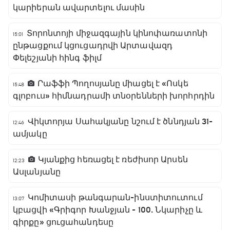
կարիերան ավարտելու մասին
Տորոնտոյի միջազգային կինոփառատոնի
15:01
ընթացքում կցուցադրվի Արտավազդ
Փելեշյանի հինգ ֆիլմ
Րաֆֆի Պողոսյանը միացել է «Ոսկե
15:48
գլոբուս» հիմնադրամի տնօրենների խորհրդին
Վիկտորյա Սահակյանը նշում է ծննդյան 31-
12:46
ամյակը
Կյանքից հեռացել է ռեժիսոր Արսեն
12:23
Ասլանյանը
Կոմիտասի թանգարան-ինստիտուտում
13:07
կբացվի «Գրիգոր Խանջյան - 100. Նկարիչը և
գիրքը» ցուցահանդեսը