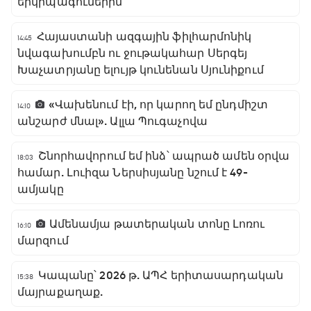
երկրպագուներին
Հայաստանի ազգային ֆիլհարմոնիկ
14:45
նվագախումբն ու ջութակահար Սերգեյ
Խաչատրյանը ելույթ կունենան Սյունիքում
«Վախենում էի, որ կարող եմ ընդմիշտ
14:10
անշարժ մնալ». Ալլա Պուգաչովա
Շնորհավորում եմ ինձ՝ ապրած ամեն օրվա
18:03
համար. Լուիզա Ներսիսյանը նշում է 49-
ամյակը
Ամենամյա թատերական տոնը Լոռու
16:10
մարզում
Կապանը՝ 2026 թ. ԱՊՀ երիտասարդական
15:38
մայրաքաղաք.