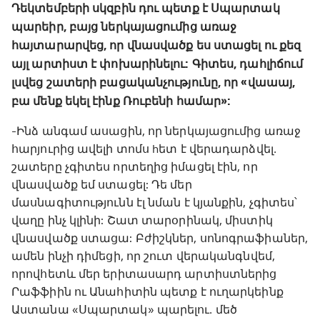
Դեկտեմբերի սկզբին դու պետք է Սպարտակ
պարեիր, բայց ներկայացումից առաջ
հայտարարվեց, որ վնասվածք ես ստացել ու քեզ
այլ արտիստ է փոխարինելու: Գիտես, դահլիճում
լսվեց շատերի բացականչությունը, որ «վաաայ,
բա մենք եկել էինք Ռուբենի համար»:
-Ինձ անգամ ասացին, որ ներկայացումից առաջ
հարյուրից ավելի տոմս hետ է վերադարձվել․
շատերը չգիտես որտեղից իմացել էին, որ
վնասվածք եմ ստացել: Դե մեր
մասնագիտությունն էլ նման է կյանքին, չգիտես՝
վաղը ինչ կլինի: Շատ տարօրինակ, միստիկ
վնասվածք ստացա: Բժիշկներ, սոնոգրաֆիաներ,
ամեն ինչի դիմեցի, որ շուտ վերականգնվեմ,
որովհետև մեր երիտասարդ արտիստներից
Րաֆֆիին ու Անահիտին պետք է ուղարկեինք
Աստանա «Սպարտակ» պարելու․ մեծ