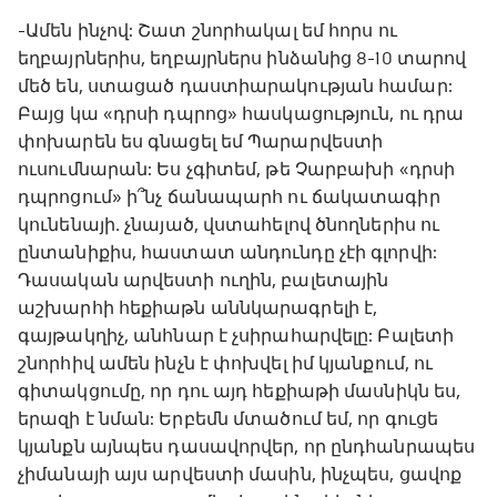
-Ամեն ինչով: Շատ շնորհակալ եմ հորս ու
եղբայրներիս, եղբայրներս ինձանից 8-10 տարով
մեծ են, ստացած դաստիարակության համար:
Բայց կա «դրսի դպրոց» հասկացություն, ու դրա
փոխարեն ես գնացել եմ Պարարվեստի
ուսումնարան: Ես չգիտեմ, թե Չարբախի «դրսի
դպրոցում» ի՞նչ ճանապարհ ու ճակատագիր
կունենայի․ չնայած, վստահելով ծնողներիս ու
ընտանիքիս, հաստատ անդունդը չէի գլորվի:
Դասական արվեստի ուղին, բալետային
աշխարհի հեքիաթն աննկարագրելի է,
գայթակղիչ, անհնար է չսիրահարվելը: Բալետի
շնորհիվ ամեն ինչն է փոխվել իմ կյանքում, ու
գիտակցումը, որ դու այդ հեքիաթի մասնիկն ես,
երազի է նման: Երբեմն մտածում եմ, որ գուցե
կյանքն այնպես դասավորվեր, որ ընդհանրապես
չիմանայի այս արվեստի մասին, ինչպես, ցավոք