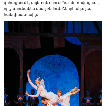
գոհացնում է, այլև ոգևորում: Դա մոտիվացիա է,
որ շարունակես մնալ բեմում: Շնորհակալ եմ
հանդիսատեսից: