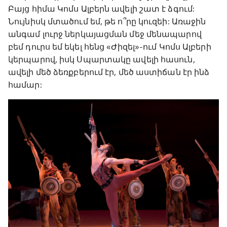
Բայց հիմա Կոմս Ալբերն ավելի շատ է ձգում:
Նույնիսկ մտածում եմ, թե ո՞րը կուզեի: Առաջին
անգամ լուրջ ներկայացման մեջ մենապարով
բեմ դուրս եմ եկել հենց «Ժիզել»-ում Կոմս Ալբերի
կերպարով, իսկ Սպարտակը ավելի հասուն,
ավելի մեծ ձեռքբերում էր, մեծ աստիճան էր ինձ
համար: