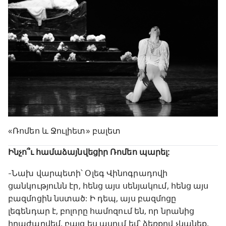
«Ռոմեո և Ջուլիետ» բալետ
Ինչո՞ւ համաձայնվեցիր Ռոմեո պարել:
-Նախ վարպետի՝ Օլեգ Վինոգրադովի
ցանկությունն էր, հենց այս սենյակում, հենց այս
բազմոցին նստած: Ի դեպ, այս բազմոցը
լեգենդար է, բոլորը համոզում են, որ նրանից
հրաժարվեմ, բայց ես ասում եմ՝ ձեռքով չկպնեք,