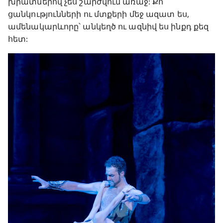
խրատներով չես շարժվում առաջ: Քո
ցանկությունների ու մտքերի մեջ ազատ ես,
ամենակարևորը՝ անկեղծ ու ազնիվ ես ինքդ քեզ
հետ: