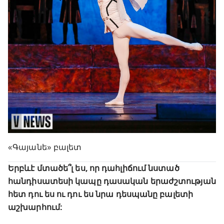
«Գայանե» բալետ
Երբևէ մտածե՞լ ես, որ դահլիճում նստած
հանդիսատեսի կապը դասական երաժշտության
հետ դու ես ու դու ես նրա դեսպանը բալետի
աշխարհում: