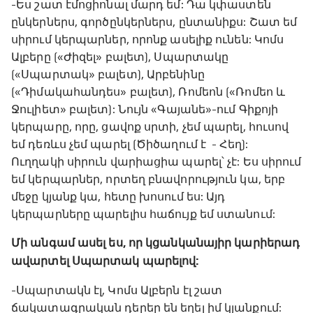
-Ես շատ էմոցիոնալ մարդ եմ: Դա կփաստեն
ընկերներս, գործընկերներս, ընտանիքս: Շատ եմ
սիրում կերպարներ, որոնք ասելիք ունեն: Կոմս
Ալբերը («Ժիզել» բալետ), Սպարտակը
(«Սպարտակ» բալետ), Արբենինը
(«Դիմակահանդես» բալետ), Ռոմեոն («Ռոմեո և
Ջուլիետ» բալետ): Նույն «Գայանե»-ում Գիքոյի
կերպարը, որը, ցավոք սրտի, չեմ պարել, հուսով
եմ դեռևս չեմ պարել (Ծիծաղում է - Հեղ):
Ուղղակի սիրուն վարիացիա պարել՝ չէ: Ես սիրում
եմ կերպարներ, որտեղ բնավորություն կա, երբ
մեջը կյանք կա, հետը խոսում ես: Այդ
կերպարները պարելիս հաճույք եմ ստանում:
Մի անգամ ասել ես, որ կցանկանայիր կարիերադ
ավարտել Սպարտակ պարելով:
-Սպարտակն էլ, Կոմս Ալբերն էլ շատ
ճակատագրական դերեր են եղել իմ կյանքում: