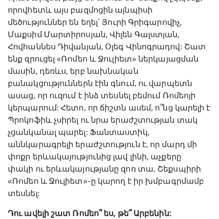
որովհետև այս բազմոցին այնպիսի
մեծություններ են եղել՝ Յուրի Գրիգարովիչ,
Մաքսիմ Մարտիրոսյան, Վիլեն Գալստյան,
Հովհաննես Դիվանյան, Օլեգ Վինոգրադով: Շատ
ենք զրուցել «Ռոմեո և Ջուլիետ» ներկայացման
մասին, դեռևս, երբ նախնական
բանակցություններն էին գնում, ու վարպետն
ասաց, որ ուզում է ինձ տեսնել բեմում Ռոմեոյի
կերպարում: Հետո, որ ճիշտն ասեմ, ո՞նց կարելի է
Պրոկոֆիև չսիրել ու նրա երաժշտության տակ
չցանկանալ պարել: Ֆանտաստիկ,
աննկարագրելի երաժշտություն է, որ մարդ մի
փոքր երևակայությունից լավ լինի, աչքերը
փակի ու երևակայությանը զոռ տա, Շեքսպիրի
«Ռոմեո և Ջուլիետ»-ը կարող է իր խմբագրմամբ
տեսնել:
Դու ավելի շատ Ռոմեո՞ ես, թե՞ Արբենին: