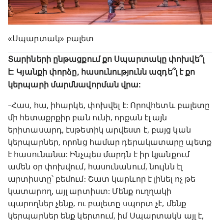
«Սպարտակ» բալետ
Տարիների ընթացքում քո Սպարտակը փոխվե՞լ
է: Կյանքի փորձը, հասունությունն ազդե՞լ է քո
կերպարի մարմնավորման վրա:
-Հաս, հա, իհարկե, փոխվել է: Որովհետև բալետը
մի հետաքրքիր բան ունի, որքան էլ այն
երիտասարդ, էսթետիկ արվեստ է, բայց կան
կերպարներ, որոնց համար դերակատարը պետք
է հասունանա: Ինչպես մարդն է իր կյանքում
ամեն օր փոխվում, հասունանում, նույնն էլ
արտիստը՝ բեմում: Շատ կարևոր է լինել ոչ թե
կատարող, այլ արտիստ: Մենք ուղղակի
պարողներ չենք, ու բալետը սպորտ չէ, մենք
կերպարներ ենք կերտում, իմ Սպարտակն այլ է,