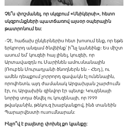
Չե՞ս փոշմանել, որ սկզբում «Սնիկերսի», հետո
սկզբունքների պատճառով այսօր օպերային
թատրոնում ես:
-Չէ, հաճախ ընկերներիս հետ խոսում ենք, որ եթե
երկրորդ անգամ ծնվեինք՝ ի՞նչ կանեինք: Ես միշտ
ասում եմ՝ կուզեի հայ լինել, կուզեի, որ
Արտավազդն ու Մարինեն ամուսնանային
(Ռուբեն Մուրադյանի ծնողներն են - Հեղ․), ու
ամեն դեպքում չորրորդ զավակն էլ ունենային,
որովհետև այդ ժամանակ Արցախյան շարժումն
էր, ու Արցախին զինվոր էր պետք: Կուզենայի
նորից տղա ծնվել ու կուզենայի, որ 1999
թվականին, թեկուզ խաբկանքով, ինձ տանեին
Պարարվեստի ուսումնարան:
Ինչո՞վ է բալետը փոխել քո կյանքը: