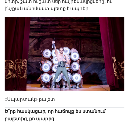
սրտի, շատ ու շատ մեր հայրենակիցները, ու
ինչքան անիմաստ պետք է ապրեի:
«Սպարտակ» բալետ
Ե՞րբ հասկացար, որ հաճույք ես ստանում
բալետից, քո պարից: