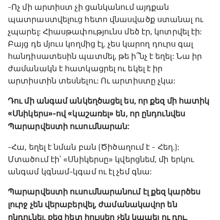
-Ոչ մի արտիստ չի ցանկանում այդքան
պատրաստվելուց հետո վնասվածք ստանալ ու
չպարել: Հիասթափությունս մեծ էր, կոտրվել էի:
Բայց դե մյուս կողմից էլ, չես կարող դուրս գալ
հանդիսատեսին պատմել, թե ի՞նչ է եղել: Նա իր
ժամանակն է հատկացրել ու եկել է իր
արտիստին տեսնելու: Ու արտիստը չկա:
Դու մի անգամ անկեղծացել ես, որ քեզ մի հատիկ
«Սնիկերս»-ով «կաշառել» են, որ ընդունվես
Պարարվեստի ուսումնարան:
-Հա, եղել է նման բան (Ծիծաղում է - Հեղ․):
Մտածում էի՝ «Սնիկերսը» կվերցնեմ, մի երկու
անգամ կգնամ-կգամ ու էլ չեմ գնա:
Պարարվեստի ուսումնարանում էլ քեզ կարծես
լուրջ չեն վերաբերվել, ժամանակավոր են
ընդունել, քեզ հետ հույսեր չեն կապել ու դու,