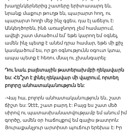
խաղընկերներից շատերը երիտասարդ են,
նրանք մաքուր թուղթ են, պարարտ հող, ու
պարարտ հողի մեջ ինչ գցես, դա էլ աճելու է:
Անկեղծորեն, ինձ առաջնորդ չեմ համարում,
ավելի շատ մտածում եմ՝ եթե կարող եմ օգնել,
ամեն ինչ պետք է անեմ դրա համար, եթե մի քիչ
կասկածում ես, որ քո օգնությունն օգուտ կտա,
ապա պետք է հեռու մնալ ու չխանգարել:
Դու նաև բալետային թատերախմբի ղեկավարն
ես: Հե՞շտ է լինել ղեկավար մի վայրում, որտեղ
բոլորը անհատականություն են:
-Վայ հա, բոլորն անհատականություն են, շատ
ճիշտ ես: Չէէէ, շատ բարդ է: Բայց ես շատ մեծ
սիրով ու պատասխանատվությամբ եմ անում իմ
գործը, ամեն օր հաճույքով եմ գալիս թատրոն:
Յուրաքանչյուր արտիստ պուճուր երեխա է: Իր