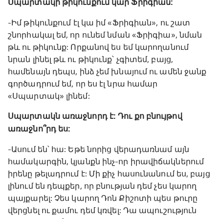
Սպարտակի թիկունքում կար Ֆրիգիան:
-Իմ թիկունքում էլ կա իմ «Ֆրիգիան», ու շատ
շնորհակալ եմ, որ ունեմ նման «Ֆրիգիա», նման
թև ու թիկունք: Որքանով ես եմ կարողանում
նրան լինել թև ու թիկունք՝ չգիտեմ, բայց,
համենայն դեպս, ինձ չեմ խնայում ու ամեն ջանք
գործադրում եմ, որ ես էլ նրա համար
«Սպարտակ» լինեմ:
Սպարտակն առաջնորդ է: Դու քո բնույթով
առաջնո՞րդ ես:
-Ասում են՝ հա: Եթե նորից վերադառնամ այն
համակարգին, կյանքն ինչ-որ իրավիճակներում
իրենը թելադրում է: Մի քիչ հասունանում ես, բայց
լինում են դեպքեր, որ բնության դեմ չես կարող
պայքարել: Չես կարող Դոն Քիշոտի պես թուրը
վերցնել ու քամու դեմ կռվել: Դա ապուշություն