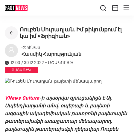
Ռուբեն Մուրադյան․ Իմ թիկունքում էլ
կա իմ «Ֆրիգիան»
Հեղինակ
Հասմիկ Հարությունյան
12:03 / 30.12.2022
•
ՄՇԱԿՈՒՅԹ
ԲԱՑԱՌԻԿ
VNews Culture
-ի այսօրվա զրուցակիցն է Ալ․
Սպենդիարյանի անվ․ օպերայի և բալետի
ազգային ակադեմիական թատրոնի բալետային
թատերախմբի առաջատար մենապարող,
բալետային թատերախմբի ղեկավար Ռուբեն