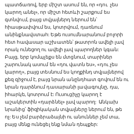
պատճառով, երբ միշտ ասում են, որ «դու չես
կարող անել», որ միշտ հետևի շարքում ես
գտնվում, բայց տվյալներդ ներում են՝
հիասթափվում ես, կոտրվում, դառնում
անինքնավստահ: Եթե ուսումնարանում բոլորի
հետ հավասար աշխատեն՝ թատրոն ավելի լավ
որակ ունեցող ու ավելի լավ պարողներ կգան:
Բայց, երբ կոմպլեքս են մտցնում, տարիներ
շարունակ ասում են «դու վատն ես», «դու չես
կարող», բայց տեսնում ես կողքինդ տվյալներով
քեզ զիջում է, բայց նրան անընդհատ գովում են ու
նրան դարձնում դասարանի լավագույնը, դա,
իհարկե, կոտրում է: Ուսուցիչը կարող է
աշակերտին «դարձնել» լավ պարող: Անկախ
նրանից՝ ֆիզիկական տվյալները ներում են, թե
ոչ: Ես չեմ բարձրաձայնի ու անուններ չեմ տա,
բայց մենք ունեցել ենք նման դեպքեր: