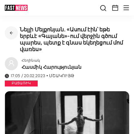
Նելլի Մելքոնյան․ «Ասում էին՝ եթե
երբևէ «Գայանե»-ում վերջին գծում
պարես, պետք է գնաս եկեղեցում մոմ
վառես»
Հեղինակ
Հասմիկ Հարությունյան
17:05 / 20.02.2023
•
ՄՇԱԿՈՒՅԹ
ԲԱՑԱՌԻԿ